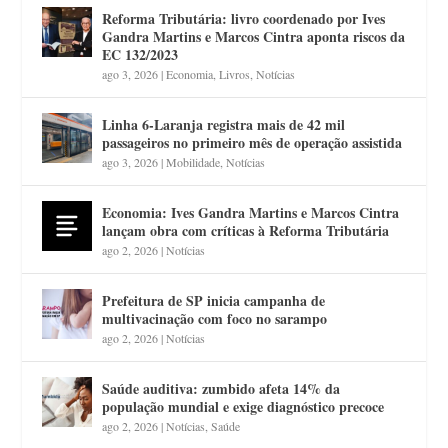
Reforma Tributária: livro coordenado por Ives
Gandra Martins e Marcos Cintra aponta riscos da
EC 132/2023
ago 3, 2026
|
Economia
,
Livros
,
Notícias
Linha 6-Laranja registra mais de 42 mil
passageiros no primeiro mês de operação assistida
ago 3, 2026
|
Mobilidade
,
Notícias
Economia: Ives Gandra Martins e Marcos Cintra
lançam obra com críticas à Reforma Tributária
ago 2, 2026
|
Notícias
Prefeitura de SP inicia campanha de
multivacinação com foco no sarampo
ago 2, 2026
|
Notícias
Saúde auditiva: zumbido afeta 14% da
população mundial e exige diagnóstico precoce
ago 2, 2026
|
Notícias
,
Saúde