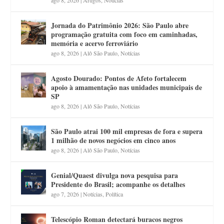
Jornada do Patrimônio 2026: São Paulo abre
programação gratuita com foco em caminhadas,
memória e acervo ferroviário
ago 8, 2026
|
Alô São Paulo
,
Notícias
Agosto Dourado: Pontos de Afeto fortalecem
apoio à amamentação nas unidades municipais de
SP
ago 8, 2026
|
Alô São Paulo
,
Notícias
São Paulo atrai 100 mil empresas de fora e supera
1 milhão de novos negócios em cinco anos
ago 8, 2026
|
Alô São Paulo
,
Notícias
Genial/Quaest divulga nova pesquisa para
Presidente do Brasil; acompanhe os detalhes
ago 7, 2026
|
Notícias
,
Política
Telescópio Roman detectará buracos negros