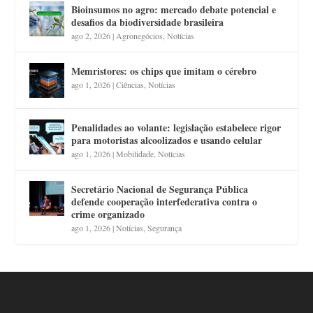
Bioinsumos no agro: mercado debate potencial e
desafios da biodiversidade brasileira
ago 2, 2026
|
Agronegócios
,
Notícias
Memristores: os chips que imitam o cérebro
ago 1, 2026
|
Ciências
,
Notícias
Penalidades ao volante: legislação estabelece rigor
para motoristas alcoolizados e usando celular
ago 1, 2026
|
Mobilidade
,
Notícias
Secretário Nacional de Segurança Pública
defende cooperação interfederativa contra o
crime organizado
ago 1, 2026
|
Notícias
,
Segurança