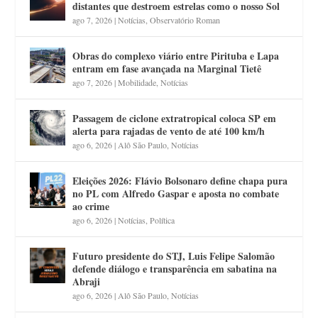
distantes que destroem estrelas como o nosso Sol
ago 7, 2026
|
Notícias
,
Observatório Roman
Obras do complexo viário entre Pirituba e Lapa
entram em fase avançada na Marginal Tietê
ago 7, 2026
|
Mobilidade
,
Notícias
Passagem de ciclone extratropical coloca SP em
alerta para rajadas de vento de até 100 km/h
ago 6, 2026
|
Alô São Paulo
,
Notícias
Eleições 2026: Flávio Bolsonaro define chapa pura
no PL com Alfredo Gaspar e aposta no combate
ao crime
ago 6, 2026
|
Notícias
,
Política
Futuro presidente do STJ, Luis Felipe Salomão
defende diálogo e transparência em sabatina na
Abraji
ago 6, 2026
|
Alô São Paulo
,
Notícias