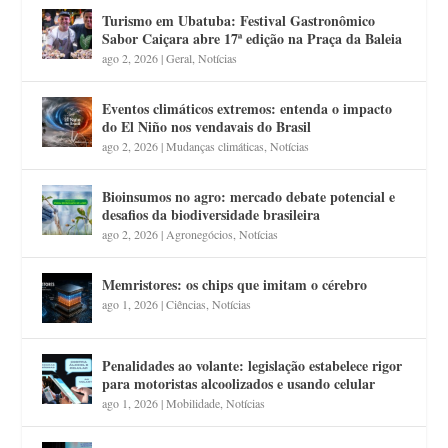
Turismo em Ubatuba: Festival Gastronômico
Sabor Caiçara abre 17ª edição na Praça da Baleia
ago 2, 2026
|
Geral
,
Notícias
Eventos climáticos extremos: entenda o impacto
do El Niño nos vendavais do Brasil
ago 2, 2026
|
Mudanças climáticas
,
Notícias
Bioinsumos no agro: mercado debate potencial e
desafios da biodiversidade brasileira
ago 2, 2026
|
Agronegócios
,
Notícias
Memristores: os chips que imitam o cérebro
ago 1, 2026
|
Ciências
,
Notícias
Penalidades ao volante: legislação estabelece rigor
para motoristas alcoolizados e usando celular
ago 1, 2026
|
Mobilidade
,
Notícias