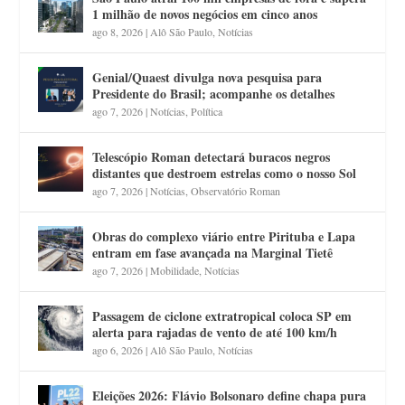
1 milhão de novos negócios em cinco anos
ago 8, 2026
|
Alô São Paulo
,
Notícias
Genial/Quaest divulga nova pesquisa para
Presidente do Brasil; acompanhe os detalhes
ago 7, 2026
|
Notícias
,
Política
Telescópio Roman detectará buracos negros
distantes que destroem estrelas como o nosso Sol
ago 7, 2026
|
Notícias
,
Observatório Roman
Obras do complexo viário entre Pirituba e Lapa
entram em fase avançada na Marginal Tietê
ago 7, 2026
|
Mobilidade
,
Notícias
Passagem de ciclone extratropical coloca SP em
alerta para rajadas de vento de até 100 km/h
ago 6, 2026
|
Alô São Paulo
,
Notícias
Eleições 2026: Flávio Bolsonaro define chapa pura