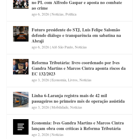
no PL com Alfredo Gaspar e aposta no combate
ao crime
ago 6, 2026
|
Notícias
,
Política
Futuro presidente do STJ, Luis Felipe Salomão
defende diálogo e transparência em sabatina na
Abraji
ago 6, 2026
|
Alô São Paulo
,
Notícias
Reforma Tributária: livro coordenado por Ives
Gandra Martins e Marcos Cintra aponta riscos da
EC 132/2023
ago 3, 2026
|
Economia
,
Livros
,
Notícias
Linha 6-Laranja registra mais de 42 mil
passageiros no primeiro mês de operação assistida
ago 3, 2026
|
Mobilidade
,
Notícias
Economia: Ives Gandra Martins e Marcos Cintra
lançam obra com críticas à Reforma Tributária
ago 2, 2026
|
Notícias