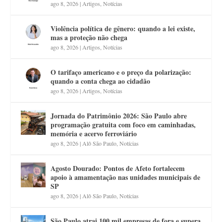
ago 8, 2026
|
Artigos
,
Notícias
Violência política de gênero: quando a lei existe,
mas a proteção não chega
ago 8, 2026
|
Artigos
,
Notícias
O tarifaço americano e o preço da polarização:
quando a conta chega ao cidadão
ago 8, 2026
|
Artigos
,
Notícias
Jornada do Patrimônio 2026: São Paulo abre
programação gratuita com foco em caminhadas,
memória e acervo ferroviário
ago 8, 2026
|
Alô São Paulo
,
Notícias
Agosto Dourado: Pontos de Afeto fortalecem
apoio à amamentação nas unidades municipais de
SP
ago 8, 2026
|
Alô São Paulo
,
Notícias
São Paulo atrai 100 mil empresas de fora e supera