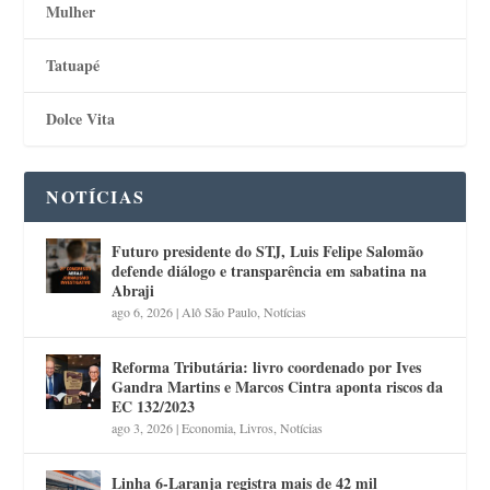
Mulher
Tatuapé
Dolce Vita
NOTÍCIAS
Futuro presidente do STJ, Luis Felipe Salomão
defende diálogo e transparência em sabatina na
Abraji
ago 6, 2026
|
Alô São Paulo
,
Notícias
Reforma Tributária: livro coordenado por Ives
Gandra Martins e Marcos Cintra aponta riscos da
EC 132/2023
ago 3, 2026
|
Economia
,
Livros
,
Notícias
Linha 6-Laranja registra mais de 42 mil