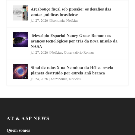
Arcabouço fiscal sob pressão: os desafios das
contas públicas brasileiras
jul 27, 2026
|
Economia
,
Notícias
Telescópio Espacial Nancy Grace Roman: os
avanços tecnológicos por trás da nova missão da
NASA
jul 27, 2026
|
Notícias
,
Observatório Roman
Sinal de raios X na Nebulosa da Hélice revela
planeta destruído por estrela anã branca
jul 24, 2026
|
Astronomia
,
Notícias
AT & ASP NEWS
Quem somos