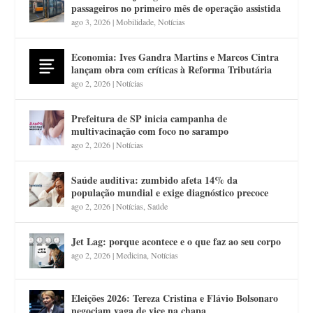
passageiros no primeiro mês de operação assistida
ago 3, 2026
|
Mobilidade
,
Notícias
Economia: Ives Gandra Martins e Marcos Cintra
lançam obra com críticas à Reforma Tributária
ago 2, 2026
|
Notícias
Prefeitura de SP inicia campanha de
multivacinação com foco no sarampo
ago 2, 2026
|
Notícias
Saúde auditiva: zumbido afeta 14% da
população mundial e exige diagnóstico precoce
ago 2, 2026
|
Notícias
,
Saúde
Jet Lag: porque acontece e o que faz ao seu corpo
ago 2, 2026
|
Medicina
,
Notícias
Eleições 2026: Tereza Cristina e Flávio Bolsonaro
negociam vaga de vice na chapa