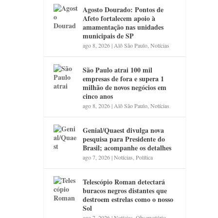
Agosto Dourado: Pontos de
Afeto fortalecem apoio à
amamentação nas unidades
municipais de SP
ago 8, 2026
|
Alô São Paulo
,
Notícias
São Paulo atrai 100 mil
empresas de fora e supera 1
milhão de novos negócios em
cinco anos
ago 8, 2026
|
Alô São Paulo
,
Notícias
Genial/Quaest divulga nova
pesquisa para Presidente do
Brasil; acompanhe os detalhes
ago 7, 2026
|
Notícias
,
Política
Telescópio Roman detectará
buracos negros distantes que
destroem estrelas como o nosso
Sol
ago 7, 2026
|
Notícias
,
Observatório