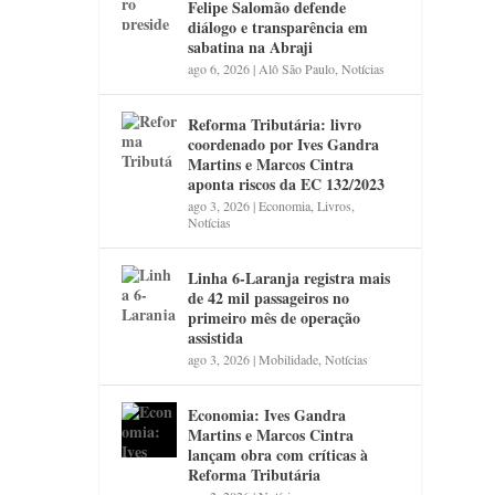
Felipe Salomão defende
diálogo e transparência em
sabatina na Abraji
ago 6, 2026
|
Alô São Paulo
,
Notícias
Reforma Tributária: livro
coordenado por Ives Gandra
Martins e Marcos Cintra
aponta riscos da EC 132/2023
ago 3, 2026
|
Economia
,
Livros
,
Notícias
Linha 6-Laranja registra mais
de 42 mil passageiros no
primeiro mês de operação
assistida
ago 3, 2026
|
Mobilidade
,
Notícias
Economia: Ives Gandra
Martins e Marcos Cintra
lançam obra com críticas à
Reforma Tributária