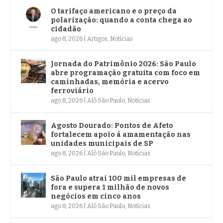
O tarifaço americano e o preço da
polarização: quando a conta chega ao
cidadão
ago 8, 2026
|
Artigos
,
Notícias
Jornada do Patrimônio 2026: São Paulo
abre programação gratuita com foco em
caminhadas, memória e acervo
ferroviário
ago 8, 2026
|
Alô São Paulo
,
Notícias
Agosto Dourado: Pontos de Afeto
fortalecem apoio à amamentação nas
unidades municipais de SP
ago 8, 2026
|
Alô São Paulo
,
Notícias
São Paulo atrai 100 mil empresas de
fora e supera 1 milhão de novos
negócios em cinco anos
ago 8, 2026
|
Alô São Paulo
,
Notícias