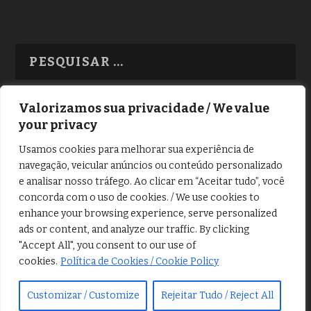
Valorizamos sua privacidade / We value
your privacy
TODAS OS ASSUNTOS
Usamos cookies para melhorar sua experiência de
navegação, veicular anúncios ou conteúdo personalizado
e analisar nosso tráfego. Ao clicar em “Aceitar tudo”, você
concorda com o uso de cookies. / We use cookies to
enhance your browsing experience, serve personalized
ads or content, and analyze our traffic. By clicking
Copyright © Alô Tatuapé 2013 / 2026
"Accept All", you consent to our use of
Desenvolvido por ALOSP MKT DIGITAL
cookies.
Política de Cookies / Cookie Policy
Customizar / Customize
Rejeitar Tudo / Reject All