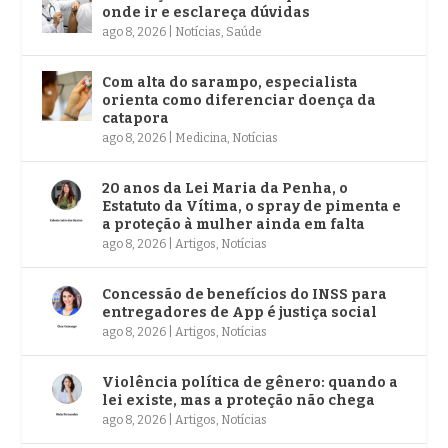
onde ir e esclareça dúvidas
ago 8, 2026
|
Notícias
,
Saúde
Com alta do sarampo, especialista
orienta como diferenciar doença da
catapora
ago 8, 2026
|
Medicina
,
Notícias
20 anos da Lei Maria da Penha, o
Estatuto da Vítima, o spray de pimenta e
a proteção à mulher ainda em falta
ago 8, 2026
|
Artigos
,
Notícias
Concessão de benefícios do INSS para
entregadores de App é justiça social
ago 8, 2026
|
Artigos
,
Notícias
Violência política de gênero: quando a
lei existe, mas a proteção não chega
ago 8, 2026
|
Artigos
,
Notícias