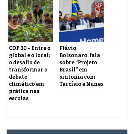
COP 30 – Entre o
Flávio
global e o local:
Bolsonaro: fala
o desafio de
sobre “Projeto
transformar o
Brasil” em
debate
sintonia com
climático em
Tarcísio e Nunes
prática nas
escolas