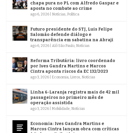
chapa pura no PL com Alfredo Gaspar e
aposta no combate ao crime
ago 6, 2026
|
Notícias
,
Política
Futuro presidente do STJ, Luis Felipe
Salomão defende diálogo e
transparência em sabatina na Abraji
ago 6, 2026
|
Alô São Paulo
,
Notícias
Reforma Tributária: livro coordenado
por Ives Gandra Martins e Marcos
Cintra aponta riscos da EC 132/2023
ago 3, 2026
|
Economia
,
Livros
,
Notícias
Linha 6-Laranja registra mais de 42 mil
passageiros no primeiro mês de
operação assistida
ago 3, 2026
|
Mobilidade
,
Notícias
Economia: Ives Gandra Martins e
Marcos Cintra lançam obra com críticas