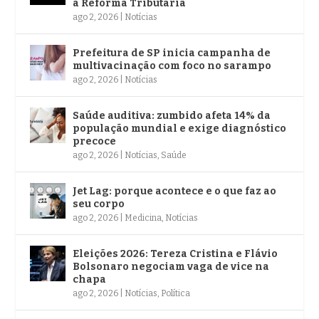
à Reforma Tributária
ago 2, 2026
|
Notícias
Prefeitura de SP inicia campanha de
multivacinação com foco no sarampo
ago 2, 2026
|
Notícias
Saúde auditiva: zumbido afeta 14% da
população mundial e exige diagnóstico
precoce
ago 2, 2026
|
Notícias
,
Saúde
Jet Lag: porque acontece e o que faz ao
seu corpo
ago 2, 2026
|
Medicina
,
Notícias
Eleições 2026: Tereza Cristina e Flávio
Bolsonaro negociam vaga de vice na
chapa
ago 2, 2026
|
Notícias
,
Política