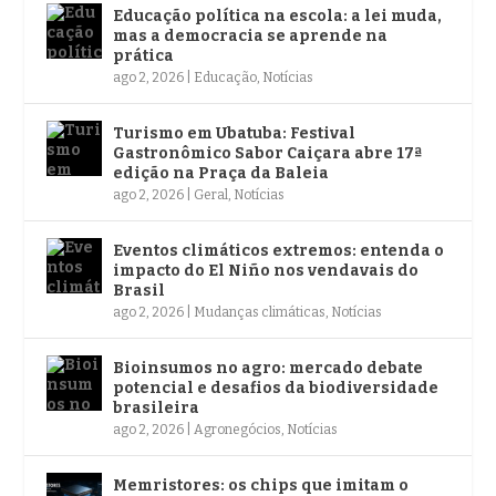
Educação política na escola: a lei muda,
mas a democracia se aprende na
prática
ago 2, 2026
|
Educação
,
Notícias
Turismo em Ubatuba: Festival
Gastronômico Sabor Caiçara abre 17ª
edição na Praça da Baleia
ago 2, 2026
|
Geral
,
Notícias
Eventos climáticos extremos: entenda o
impacto do El Niño nos vendavais do
Brasil
ago 2, 2026
|
Mudanças climáticas
,
Notícias
Bioinsumos no agro: mercado debate
potencial e desafios da biodiversidade
brasileira
ago 2, 2026
|
Agronegócios
,
Notícias
Memristores: os chips que imitam o