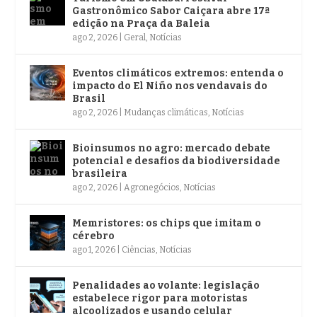
Gastronômico Sabor Caiçara abre 17ª
edição na Praça da Baleia
ago 2, 2026
|
Geral
,
Notícias
Eventos climáticos extremos: entenda o
impacto do El Niño nos vendavais do
Brasil
ago 2, 2026
|
Mudanças climáticas
,
Notícias
Bioinsumos no agro: mercado debate
potencial e desafios da biodiversidade
brasileira
ago 2, 2026
|
Agronegócios
,
Notícias
Memristores: os chips que imitam o
cérebro
ago 1, 2026
|
Ciências
,
Notícias
Penalidades ao volante: legislação
estabelece rigor para motoristas
alcoolizados e usando celular