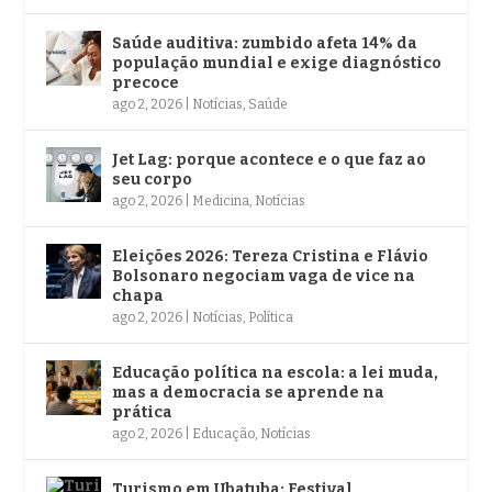
Saúde auditiva: zumbido afeta 14% da
população mundial e exige diagnóstico
precoce
ago 2, 2026
|
Notícias
,
Saúde
Jet Lag: porque acontece e o que faz ao
seu corpo
ago 2, 2026
|
Medicina
,
Notícias
Eleições 2026: Tereza Cristina e Flávio
Bolsonaro negociam vaga de vice na
chapa
ago 2, 2026
|
Notícias
,
Política
Educação política na escola: a lei muda,
mas a democracia se aprende na
prática
ago 2, 2026
|
Educação
,
Notícias
Turismo em Ubatuba: Festival