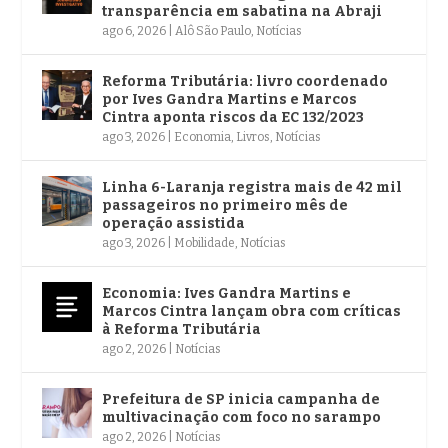
transparência em sabatina na Abraji
ago 6, 2026
|
Alô São Paulo
,
Notícias
Reforma Tributária: livro coordenado
por Ives Gandra Martins e Marcos
Cintra aponta riscos da EC 132/2023
ago 3, 2026
|
Economia
,
Livros
,
Notícias
Linha 6-Laranja registra mais de 42 mil
passageiros no primeiro mês de
operação assistida
ago 3, 2026
|
Mobilidade
,
Notícias
Economia: Ives Gandra Martins e
Marcos Cintra lançam obra com críticas
à Reforma Tributária
ago 2, 2026
|
Notícias
Prefeitura de SP inicia campanha de
multivacinação com foco no sarampo
ago 2, 2026
|
Notícias