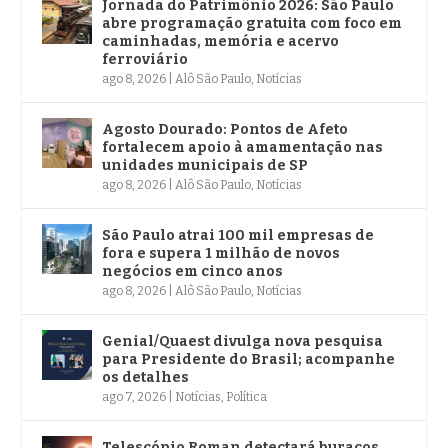
Jornada do Patrimônio 2026: São Paulo
abre programação gratuita com foco em
caminhadas, memória e acervo
ferroviário
ago 8, 2026
|
Alô São Paulo
,
Notícias
Agosto Dourado: Pontos de Afeto
fortalecem apoio à amamentação nas
unidades municipais de SP
ago 8, 2026
|
Alô São Paulo
,
Notícias
São Paulo atrai 100 mil empresas de
fora e supera 1 milhão de novos
negócios em cinco anos
ago 8, 2026
|
Alô São Paulo
,
Notícias
Genial/Quaest divulga nova pesquisa
para Presidente do Brasil; acompanhe
os detalhes
ago 7, 2026
|
Notícias
,
Política
Telescópio Roman detectará buracos