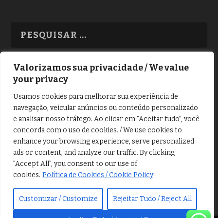
Valorizamos sua privacidade / We value
your privacy
TODAS OS ASSUNTOS
Usamos cookies para melhorar sua experiência de
navegação, veicular anúncios ou conteúdo personalizado
e analisar nosso tráfego. Ao clicar em “Aceitar tudo”, você
concorda com o uso de cookies. / We use cookies to
enhance your browsing experience, serve personalized
ads or content, and analyze our traffic. By clicking
Copyright © Alô Tatuapé 2013 / 2026
"Accept All", you consent to our use of
Desenvolvido por ALOSP MKT DIGITAL
cookies.
Política de Cookies / Cookie Policy
Customizar / Customize
Rejeitar Tudo / Reject All