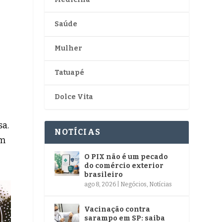
Saúde
Mulher
Tatuapé
Dolce Vita
sa.
NOTÍCIAS
om
O PIX não é um pecado
do comércio exterior
brasileiro
ago 8, 2026
|
Negócios
,
Notícias
Vacinação contra
sarampo em SP: saiba