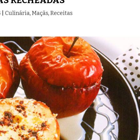
ÃS RECHEADAS
3
|
Culinária
,
Maçãs
,
Receitas