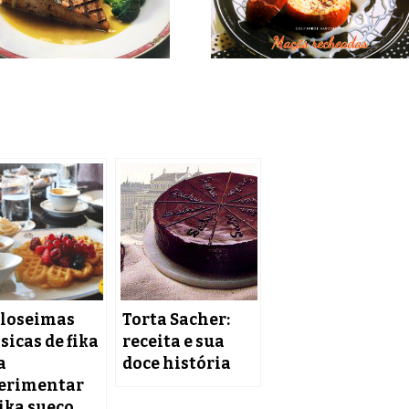
uloseimas
Torta Sacher:
sicas de fika
receita e sua
a
doce história
erimentar
fika sueco