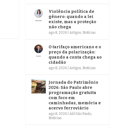
Violência política de
gênero: quando a lei
existe, mas a proteção
não chega
ago 8, 2026
|
Artigos
,
Notícias
O tarifaço americano e o
preço da polarização:
quando a conta chega ao
cidadão
ago 8, 2026
|
Artigos
,
Notícias
Jornada do Patrimônio
2026: São Paulo abre
programação gratuita
com foco em
caminhadas, memória e
acervo ferroviário
ago 8, 2026
|
Alô São Paulo
,
Notícias