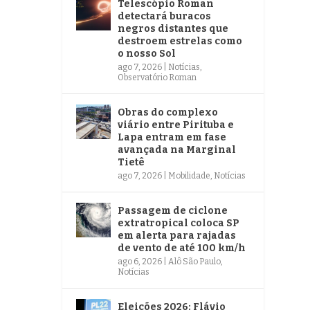
Telescópio Roman
detectará buracos
negros distantes que
destroem estrelas como
o nosso Sol
ago 7, 2026
|
Notícias
,
Observatório Roman
Obras do complexo
viário entre Pirituba e
Lapa entram em fase
avançada na Marginal
Tietê
ago 7, 2026
|
Mobilidade
,
Notícias
Passagem de ciclone
extratropical coloca SP
em alerta para rajadas
de vento de até 100 km/h
ago 6, 2026
|
Alô São Paulo
,
Notícias
Eleições 2026: Flávio