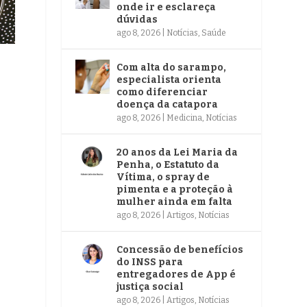
onde ir e esclareça
dúvidas
ago 8, 2026
|
Notícias
,
Saúde
Com alta do sarampo,
especialista orienta
como diferenciar
doença da catapora
ago 8, 2026
|
Medicina
,
Notícias
20 anos da Lei Maria da
Penha, o Estatuto da
Vítima, o spray de
pimenta e a proteção à
mulher ainda em falta
ago 8, 2026
|
Artigos
,
Notícias
Concessão de benefícios
do INSS para
entregadores de App é
justiça social
ago 8, 2026
|
Artigos
,
Notícias