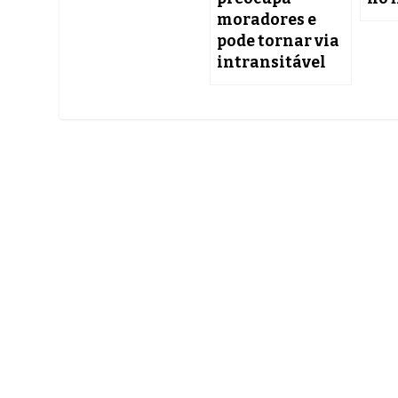
moradores e
pode tornar via
intransitável