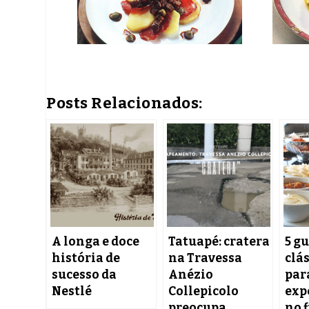
Posts Relacionados:
A longa e doce
Tatuapé: cratera
5 g
história de
na Travessa
clás
sucesso da
Anézio
par
Nestlé
Collepicolo
exp
preocupa
no 