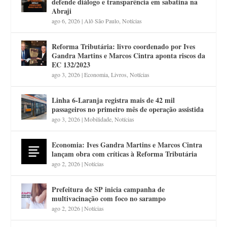
defende diálogo e transparência em sabatina na
Abraji
ago 6, 2026
|
Alô São Paulo
,
Notícias
Reforma Tributária: livro coordenado por Ives
Gandra Martins e Marcos Cintra aponta riscos da
EC 132/2023
ago 3, 2026
|
Economia
,
Livros
,
Notícias
Linha 6-Laranja registra mais de 42 mil
passageiros no primeiro mês de operação assistida
ago 3, 2026
|
Mobilidade
,
Notícias
Economia: Ives Gandra Martins e Marcos Cintra
lançam obra com críticas à Reforma Tributária
ago 2, 2026
|
Notícias
Prefeitura de SP inicia campanha de
multivacinação com foco no sarampo
ago 2, 2026
|
Notícias