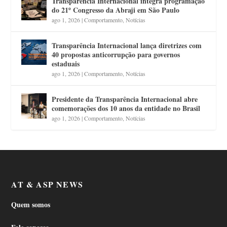
Transparência Internacional integra programação
do 21º Congresso da Abraji em São Paulo
ago 1, 2026
|
Comportamento
,
Notícias
Transparência Internacional lança diretrizes com
40 propostas anticorrupção para governos
estaduais
ago 1, 2026
|
Comportamento
,
Notícias
Presidente da Transparência Internacional abre
comemorações dos 10 anos da entidade no Brasil
ago 1, 2026
|
Comportamento
,
Notícias
AT & ASP NEWS
Quem somos