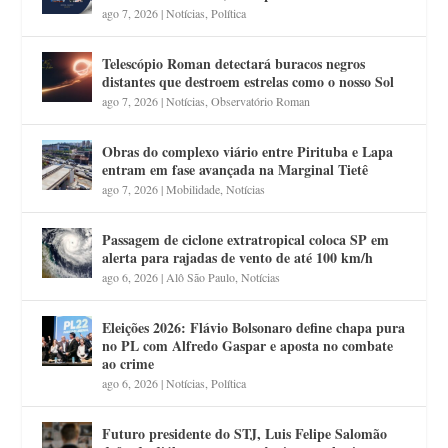
ago 7, 2026
|
Notícias
,
Política
Telescópio Roman detectará buracos negros
distantes que destroem estrelas como o nosso Sol
ago 7, 2026
|
Notícias
,
Observatório Roman
Obras do complexo viário entre Pirituba e Lapa
entram em fase avançada na Marginal Tietê
ago 7, 2026
|
Mobilidade
,
Notícias
Passagem de ciclone extratropical coloca SP em
alerta para rajadas de vento de até 100 km/h
ago 6, 2026
|
Alô São Paulo
,
Notícias
Eleições 2026: Flávio Bolsonaro define chapa pura
no PL com Alfredo Gaspar e aposta no combate
ao crime
ago 6, 2026
|
Notícias
,
Política
Futuro presidente do STJ, Luis Felipe Salomão