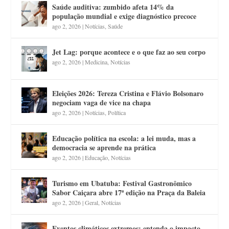
Saúde auditiva: zumbido afeta 14% da
população mundial e exige diagnóstico precoce
ago 2, 2026
|
Notícias
,
Saúde
Jet Lag: porque acontece e o que faz ao seu corpo
ago 2, 2026
|
Medicina
,
Notícias
Eleições 2026: Tereza Cristina e Flávio Bolsonaro
negociam vaga de vice na chapa
ago 2, 2026
|
Notícias
,
Política
Educação política na escola: a lei muda, mas a
democracia se aprende na prática
ago 2, 2026
|
Educação
,
Notícias
Turismo em Ubatuba: Festival Gastronômico
Sabor Caiçara abre 17ª edição na Praça da Baleia
ago 2, 2026
|
Geral
,
Notícias
Eventos climáticos extremos: entenda o impacto