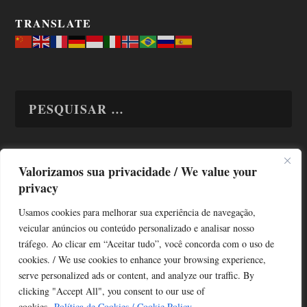
TRANSLATE
Valorizamos sua privacidade / We value your
TODAS OS ASSUNTOS
privacy
Usamos cookies para melhorar sua experiência de navegação,
veicular anúncios ou conteúdo personalizado e analisar nosso
tráfego. Ao clicar em “Aceitar tudo”, você concorda com o uso de
cookies. / We use cookies to enhance your browsing experience,
serve personalized ads or content, and analyze our traffic. By
Copyright © Alô Tatuapé 2013 / 2026
clicking "Accept All", you consent to our use of
Desenvolvido por ALOSP MKT DIGITAL
cookies.
Política de Cookies / Cookie Policy