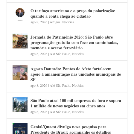
O tarifaço americano e o preço da polarização:
quando a conta chega ao cidadão
ago 8, 2026
|
Artigos
,
Notícias
Jornada do Patrimônio 2026: São Paulo abre
programação gratuita com foco em caminhadas,
memória e acervo ferroviário
ago 8, 2026
|
Alô São Paulo
,
Notícias
Agosto Dourado: Pontos de Afeto fortalecem
apoio à amamentação nas unidades municipais de
SP
ago 8, 2026
|
Alô São Paulo
,
Notícias
São Paulo atrai 100 mil empresas de fora e supera
1 milhão de novos negócios em cinco anos
ago 8, 2026
|
Alô São Paulo
,
Notícias
Genial/Quaest divulga nova pesquisa para
Presidente do Brasil; acompanhe os detalhes