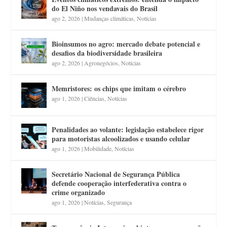
do El Niño nos vendavais do Brasil
ago 2, 2026
|
Mudanças climáticas
,
Notícias
Bioinsumos no agro: mercado debate potencial e
desafios da biodiversidade brasileira
ago 2, 2026
|
Agronegócios
,
Notícias
Memristores: os chips que imitam o cérebro
ago 1, 2026
|
Ciências
,
Notícias
Penalidades ao volante: legislação estabelece rigor
para motoristas alcoolizados e usando celular
ago 1, 2026
|
Mobilidade
,
Notícias
Secretário Nacional de Segurança Pública
defende cooperação interfederativa contra o
crime organizado
ago 1, 2026
|
Notícias
,
Segurança