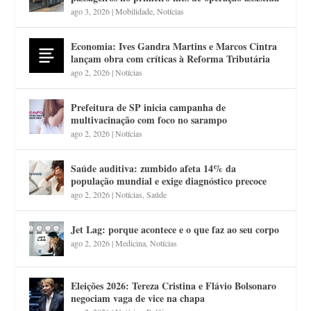
ago 3, 2026
|
Mobilidade
,
Notícias
Economia: Ives Gandra Martins e Marcos Cintra
lançam obra com críticas à Reforma Tributária
ago 2, 2026
|
Notícias
Prefeitura de SP inicia campanha de
multivacinação com foco no sarampo
ago 2, 2026
|
Notícias
Saúde auditiva: zumbido afeta 14% da
população mundial e exige diagnóstico precoce
ago 2, 2026
|
Notícias
,
Saúde
Jet Lag: porque acontece e o que faz ao seu corpo
ago 2, 2026
|
Medicina
,
Notícias
Eleições 2026: Tereza Cristina e Flávio Bolsonaro
negociam vaga de vice na chapa