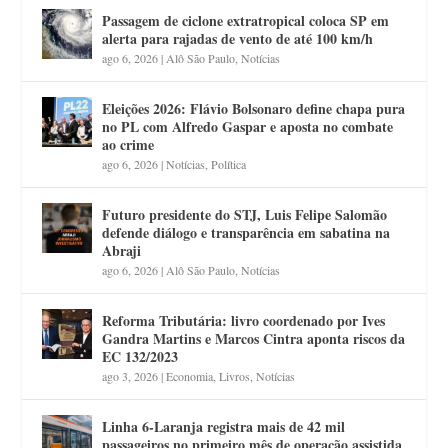
Passagem de ciclone extratropical coloca SP em
alerta para rajadas de vento de até 100 km/h
ago 6, 2026
|
Alô São Paulo
,
Notícias
Eleições 2026: Flávio Bolsonaro define chapa pura
no PL com Alfredo Gaspar e aposta no combate
ao crime
ago 6, 2026
|
Notícias
,
Política
Futuro presidente do STJ, Luis Felipe Salomão
defende diálogo e transparência em sabatina na
Abraji
ago 6, 2026
|
Alô São Paulo
,
Notícias
Reforma Tributária: livro coordenado por Ives
Gandra Martins e Marcos Cintra aponta riscos da
EC 132/2023
ago 3, 2026
|
Economia
,
Livros
,
Notícias
Linha 6-Laranja registra mais de 42 mil
passageiros no primeiro mês de operação assistida