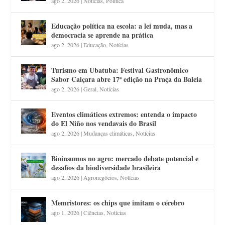
ago 2, 2026
|
Notícias
,
Política
Educação política na escola: a lei muda, mas a
democracia se aprende na prática
ago 2, 2026
|
Educação
,
Notícias
Turismo em Ubatuba: Festival Gastronômico
Sabor Caiçara abre 17ª edição na Praça da Baleia
ago 2, 2026
|
Geral
,
Notícias
Eventos climáticos extremos: entenda o impacto
do El Niño nos vendavais do Brasil
ago 2, 2026
|
Mudanças climáticas
,
Notícias
Bioinsumos no agro: mercado debate potencial e
desafios da biodiversidade brasileira
ago 2, 2026
|
Agronegócios
,
Notícias
Memristores: os chips que imitam o cérebro
ago 1, 2026
|
Ciências
,
Notícias