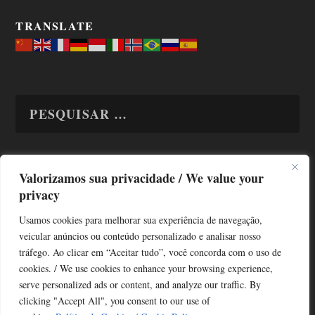
TRANSLATE
Valorizamos sua privacidade / We value your
TODAS OS ASSUNTOS
privacy
Usamos cookies para melhorar sua experiência de navegação,
veicular anúncios ou conteúdo personalizado e analisar nosso
tráfego. Ao clicar em “Aceitar tudo”, você concorda com o uso de
cookies. / We use cookies to enhance your browsing experience,
serve personalized ads or content, and analyze our traffic. By
Copyright © Alô Tatuapé 2013 / 2026
clicking "Accept All", you consent to our use of
Desenvolvido por ALOSP MKT DIGITAL