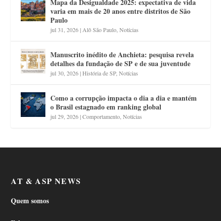
Mapa da Desigualdade 2025: expectativa de vida
varia em mais de 20 anos entre distritos de São
Paulo
jul 31, 2026
|
Alô São Paulo
,
Notícias
Manuscrito inédito de Anchieta: pesquisa revela
detalhes da fundação de SP e de sua juventude
jul 30, 2026
|
História de SP
,
Notícias
Como a corrupção impacta o dia a dia e mantém
o Brasil estagnado em ranking global
jul 29, 2026
|
Comportamento
,
Notícias
AT & ASP NEWS
Quem somos