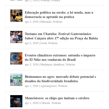
Educação política na escola: a lei muda, mas a
democracia se aprende na prática
ago 2, 2026
|
Educação
,
Notícias
Turismo em Ubatuba: Festival Gastronômico
Sabor Caiçara abre 17ª edição na Praça da Baleia
ago 2, 2026
|
Geral
,
Notícias
Eventos climáticos extremos: entenda o impacto
do El Niño nos vendavais do Brasil
ago 2, 2026
|
Mudanças climáticas
,
Notícias
Bioinsumos no agro: mercado debate potencial e
desafios da biodiversidade brasileira
ago 2, 2026
|
Agronegócios
,
Notícias
Memristores: os chips que imitam o cérebro
ago 1, 2026
|
Ciências
,
Notícias