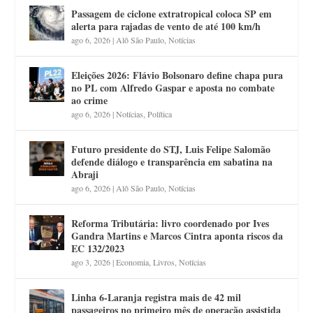
Passagem de ciclone extratropical coloca SP em
alerta para rajadas de vento de até 100 km/h
ago 6, 2026
|
Alô São Paulo
,
Notícias
Eleições 2026: Flávio Bolsonaro define chapa pura
no PL com Alfredo Gaspar e aposta no combate
ao crime
ago 6, 2026
|
Notícias
,
Política
Futuro presidente do STJ, Luis Felipe Salomão
defende diálogo e transparência em sabatina na
Abraji
ago 6, 2026
|
Alô São Paulo
,
Notícias
Reforma Tributária: livro coordenado por Ives
Gandra Martins e Marcos Cintra aponta riscos da
EC 132/2023
ago 3, 2026
|
Economia
,
Livros
,
Notícias
Linha 6-Laranja registra mais de 42 mil
passageiros no primeiro mês de operação assistida