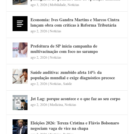
ago 3, 2026
|
Mobilidade
,
Notícias
Economia: Ives Gandra Martins e Marcos Cintra
lançam obra com críticas à Reforma Tributária
ago 2, 2026
|
Notícias
Prefeitura de SP inicia campanha de
multivacinação com foco no sarampo
ago 2, 2026
|
Notícias
Saúde auditiva: zumbido afeta 14% da
população mundial e exige diagnóstico precoce
ago 2, 2026
|
Notícias
,
Saúde
Jet Lag: porque acontece e o que faz ao seu corpo
ago 2, 2026
|
Medicina
,
Notícias
Eleições 2026: Tereza Cristina e Flávio Bolsonaro
negociam vaga de vice na chapa
ago 2, 2026
|
Notícias
,
Política