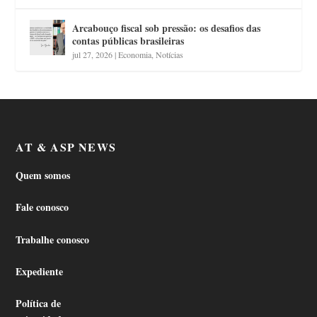
Arcabouço fiscal sob pressão: os desafios das
contas públicas brasileiras
jul 27, 2026
|
Economia
,
Notícias
AT & ASP NEWS
Quem somos
Fale conosco
Trabalhe conosco
Expediente
Política de