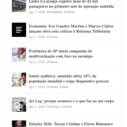
Linha 6-Laranja registra mais de 42 mil
passageiros no primeiro mês de operação assistida
ago 3, 2026
|
Mobilidade
,
Notícias
Economia: Ives Gandra Martins e Marcos Cintra
lançam obra com críticas à Reforma Tributária
ago 2, 2026
|
Notícias
Prefeitura de SP inicia campanha de
multivacinação com foco no sarampo
ago 2, 2026
|
Notícias
Saúde auditiva: zumbido afeta 14% da
população mundial e exige diagnóstico precoce
ago 2, 2026
|
Notícias
,
Saúde
Jet Lag: porque acontece e o que faz ao seu corpo
ago 2, 2026
|
Medicina
,
Notícias
Eleições 2026: Tereza Cristina e Flávio Bolsonaro