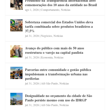
Presidente da Transparência Internacional abre
comemorações dos 10 anos da entidade no Brasil
ago 1, 2026
|
Comportamento
,
Notícias
Sobretaxa comercial dos Estados Unidos eleva
tarifa combinada sobre produtos brasileiros a
37,5%
jul 31, 2026
|
Negócios
,
Notícias
Avanço do público com mais de 50 anos
reestrutura o varejo na capital paulista
jul 31, 2026
|
Economia
,
Notícias
Parcerias entre comunidade e gestão pública
impulsionam a transformação urbana nas
periferias
jul 31, 2026
|
Alô São Paulo
,
Notícias
Desigualdade no orçamento da cidade de São
Paulo persiste mesmo com uso do IDRGP
jul 31, 2026
|
Alô São Paulo
,
Notícias