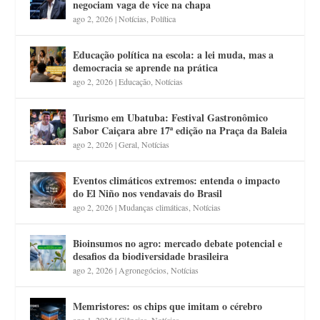
negociam vaga de vice na chapa
ago 2, 2026
|
Notícias
,
Política
Educação política na escola: a lei muda, mas a
democracia se aprende na prática
ago 2, 2026
|
Educação
,
Notícias
Turismo em Ubatuba: Festival Gastronômico
Sabor Caiçara abre 17ª edição na Praça da Baleia
ago 2, 2026
|
Geral
,
Notícias
Eventos climáticos extremos: entenda o impacto
do El Niño nos vendavais do Brasil
ago 2, 2026
|
Mudanças climáticas
,
Notícias
Bioinsumos no agro: mercado debate potencial e
desafios da biodiversidade brasileira
ago 2, 2026
|
Agronegócios
,
Notícias
Memristores: os chips que imitam o cérebro
ago 1, 2026
|
Ciências
,
Notícias