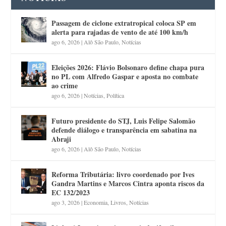
Passagem de ciclone extratropical coloca SP em
alerta para rajadas de vento de até 100 km/h
ago 6, 2026
|
Alô São Paulo
,
Notícias
Eleições 2026: Flávio Bolsonaro define chapa pura
no PL com Alfredo Gaspar e aposta no combate
ao crime
ago 6, 2026
|
Notícias
,
Política
Futuro presidente do STJ, Luis Felipe Salomão
defende diálogo e transparência em sabatina na
Abraji
ago 6, 2026
|
Alô São Paulo
,
Notícias
Reforma Tributária: livro coordenado por Ives
Gandra Martins e Marcos Cintra aponta riscos da
EC 132/2023
ago 3, 2026
|
Economia
,
Livros
,
Notícias