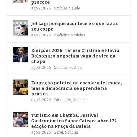
precoce
ago 2, 2026
|
Notícias
,
Saúde
Jet Lag: porque acontece e o que faz ao
seu corpo
ago 2, 2026
|
Medicina
,
Notícias
Eleições 2026: Tereza Cristina e Flávio
Bolsonaro negociam vaga de vice na
chapa
ago 2, 2026
|
Notícias
,
Política
Educação política na escola: a lei muda,
mas a democracia se aprende na
prática
ago 2, 2026
|
Educação
,
Notícias
Turismo em Ubatuba: Festival
Gastronômico Sabor Caiçara abre 17ª
edição na Praça da Baleia
ago 2, 2026
|
Geral
,
Notícias