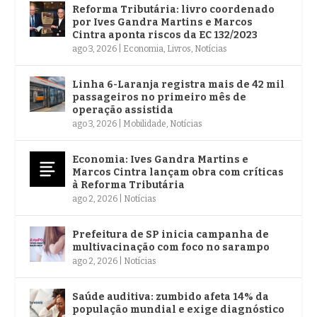
Reforma Tributária: livro coordenado
por Ives Gandra Martins e Marcos
Cintra aponta riscos da EC 132/2023
ago 3, 2026
|
Economia
,
Livros
,
Notícias
Linha 6-Laranja registra mais de 42 mil
passageiros no primeiro mês de
operação assistida
ago 3, 2026
|
Mobilidade
,
Notícias
Economia: Ives Gandra Martins e
Marcos Cintra lançam obra com críticas
à Reforma Tributária
ago 2, 2026
|
Notícias
Prefeitura de SP inicia campanha de
multivacinação com foco no sarampo
ago 2, 2026
|
Notícias
Saúde auditiva: zumbido afeta 14% da
população mundial e exige diagnóstico