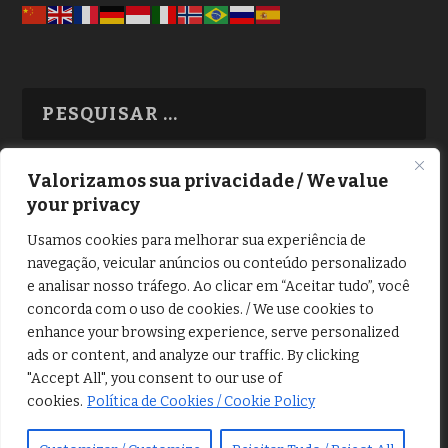
Valorizamos sua privacidade / We value
your privacy
TODAS OS ASSUNTOS
Usamos cookies para melhorar sua experiência de
navegação, veicular anúncios ou conteúdo personalizado
e analisar nosso tráfego. Ao clicar em “Aceitar tudo”, você
concorda com o uso de cookies. / We use cookies to
enhance your browsing experience, serve personalized
ads or content, and analyze our traffic. By clicking
Copyright © Alô Tatuapé 2013 / 2026
"Accept All", you consent to our use of
Desenvolvido por ALOSP MKT DIGITAL
cookies.
Política de Cookies / Cookie Policy