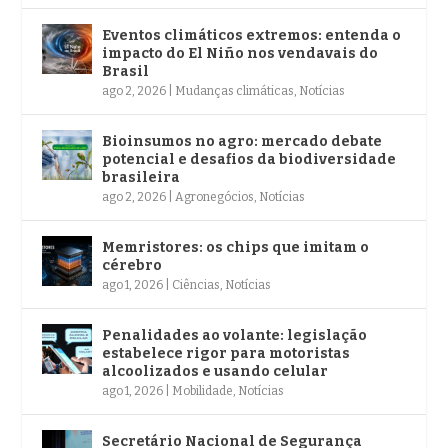
Eventos climáticos extremos: entenda o
impacto do El Niño nos vendavais do
Brasil
ago 2, 2026
|
Mudanças climáticas
,
Notícias
Bioinsumos no agro: mercado debate
potencial e desafios da biodiversidade
brasileira
ago 2, 2026
|
Agronegócios
,
Notícias
Memristores: os chips que imitam o
cérebro
ago 1, 2026
|
Ciências
,
Notícias
Penalidades ao volante: legislação
estabelece rigor para motoristas
alcoolizados e usando celular
ago 1, 2026
|
Mobilidade
,
Notícias
Secretário Nacional de Segurança