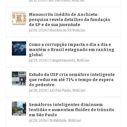
jul 31, 2026
|
Alô São Paulo
,
Notícias
Manuscrito inédito de Anchieta:
pesquisa revela detalhes da fundação
de SP e de sua juventude
jul 30, 2026
|
História de SP
,
Notícias
Como a corrupção impacta o dia a dia e
mantém o Brasil estagnado em ranking
global
jul 29, 2026
|
Comportamento
,
Notícias
Estudo da USP cria semáforo inteligente
que reduz em até 71% o tempo de espera
do pedestre
jul 28, 2026
|
Alô São Paulo
,
Notícias
Semáforos inteligentes diminuem
lentidão e aumentam fluidez do trânsito
em São Paulo
jul 28, 2026
|
Mobilidade
,
Notícias