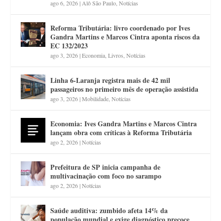
ago 6, 2026
|
Alô São Paulo
,
Notícias
Reforma Tributária: livro coordenado por Ives
Gandra Martins e Marcos Cintra aponta riscos da
EC 132/2023
ago 3, 2026
|
Economia
,
Livros
,
Notícias
Linha 6-Laranja registra mais de 42 mil
passageiros no primeiro mês de operação assistida
ago 3, 2026
|
Mobilidade
,
Notícias
Economia: Ives Gandra Martins e Marcos Cintra
lançam obra com críticas à Reforma Tributária
ago 2, 2026
|
Notícias
Prefeitura de SP inicia campanha de
multivacinação com foco no sarampo
ago 2, 2026
|
Notícias
Saúde auditiva: zumbido afeta 14% da
população mundial e exige diagnóstico precoce