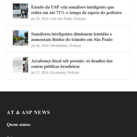
Estudo da USP cria semáforo inteligente que
reduz em até 71% o tempo de espera do pedestre
jul 28, 2026
|
Alô São Paulo
,
Notícias
Semáforos inteligentes diminuem lentidão e
aumentam fluidez do trânsito em São Paulo
jul 28, 2026
|
Mobilidade
,
Notícias
Arcabouço fiscal sob pressão: os desafios das
contas públicas brasileiras
jul 27, 2026
|
Economia
,
Notícias
AT & ASP NEWS
Quem somos