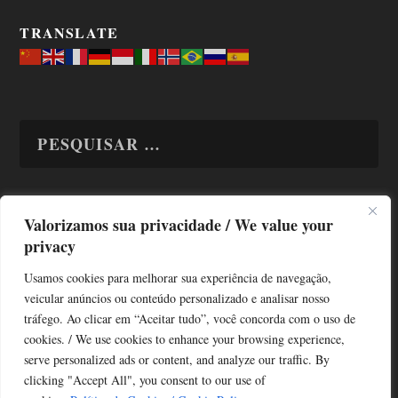
TRANSLATE
Valorizamos sua privacidade / We value your
TODAS OS ASSUNTOS
privacy
Usamos cookies para melhorar sua experiência de navegação,
veicular anúncios ou conteúdo personalizado e analisar nosso
tráfego. Ao clicar em “Aceitar tudo”, você concorda com o uso de
cookies. / We use cookies to enhance your browsing experience,
serve personalized ads or content, and analyze our traffic. By
Copyright © Alô Tatuapé 2013 / 2026
clicking "Accept All", you consent to our use of
Desenvolvido por ALOSP MKT DIGITAL