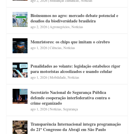
ago 2, 2026
|
Mudanças climáticas
,
Notícias
Bioinsumos no agro: mercado debate potencial e
desafios da biodiversidade brasileira
ago 2, 2026
|
Agronegócios
,
Notícias
Memristores: os chips que imitam o cérebro
ago 1, 2026
|
Ciências
,
Notícias
Penalidades ao volante: legislação estabelece rigor
para motoristas alcoolizados e usando celular
ago 1, 2026
|
Mobilidade
,
Notícias
Secretário Nacional de Segurança Pública
defende cooperação interfederativa contra o
crime organizado
ago 1, 2026
|
Notícias
,
Segurança
Transparência Internacional integra programação
do 21º Congresso da Abraji em São Paulo