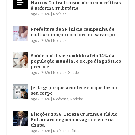
Marcos Cintra lançam obra com críticas
à Reforma Tributária
ago 2, 2026
|
Notícias
Prefeitura de SP inicia campanha de
multivacinação com foco no sarampo
ago 2, 2026
|
Notícias
Saúde auditiva: zumbido afeta 14% da
população mundial e exige diagnóstico
precoce
ago 2, 2026
|
Notícias
,
Saúde
Jet Lag: porque acontece e o que faz ao
seu corpo
ago 2, 2026
|
Medicina
,
Notícias
Eleições 2026: Tereza Cristina e Flávio
Bolsonaro negociam vaga de vice na
chapa
ago 2, 2026
|
Notícias
,
Política