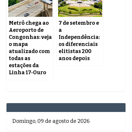
Metrô chega ao
7 de setembro e
Aeroporto de
a
Congonhas: veja
Independência:
o mapa
os diferenciais
atualizado com
elitistas 200
todas as
anos depois
estações da
Linha 17-Ouro
Domingo, 09 de agosto de 2026