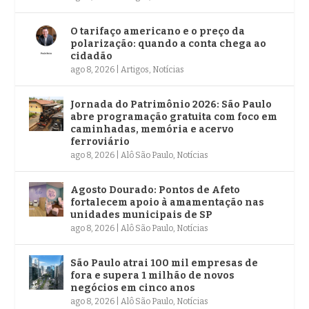
O tarifaço americano e o preço da
polarização: quando a conta chega ao
cidadão
ago 8, 2026
|
Artigos
,
Notícias
Jornada do Patrimônio 2026: São Paulo
abre programação gratuita com foco em
caminhadas, memória e acervo
ferroviário
ago 8, 2026
|
Alô São Paulo
,
Notícias
Agosto Dourado: Pontos de Afeto
fortalecem apoio à amamentação nas
unidades municipais de SP
ago 8, 2026
|
Alô São Paulo
,
Notícias
São Paulo atrai 100 mil empresas de
fora e supera 1 milhão de novos
negócios em cinco anos
ago 8, 2026
|
Alô São Paulo
,
Notícias