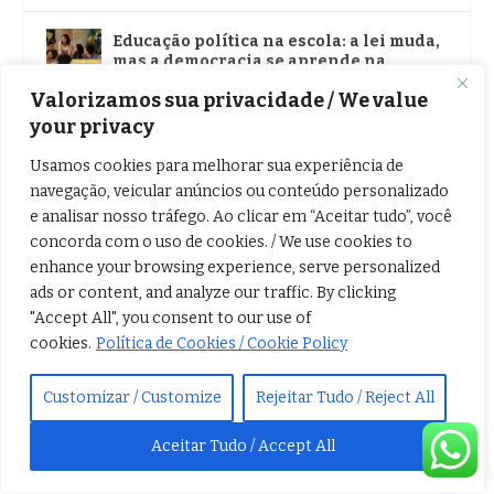
Educação política na escola: a lei muda,
mas a democracia se aprende na
prática
Valorizamos sua privacidade / We value
ago 2, 2026
|
Educação
,
Notícias
your privacy
Turismo em Ubatuba: Festival
Usamos cookies para melhorar sua experiência de
Gastronômico Sabor Caiçara abre 17ª
navegação, veicular anúncios ou conteúdo personalizado
edição na Praça da Baleia
e analisar nosso tráfego. Ao clicar em “Aceitar tudo”, você
ago 2, 2026
|
Geral
,
Notícias
concorda com o uso de cookies. / We use cookies to
enhance your browsing experience, serve personalized
Eventos climáticos extremos: entenda o
ads or content, and analyze our traffic. By clicking
impacto do El Niño nos vendavais do
Brasil
"Accept All", you consent to our use of
ago 2, 2026
|
Mudanças climáticas
,
Notícias
cookies.
Política de Cookies / Cookie Policy
Bioinsumos no agro: mercado debate
Customizar / Customize
Rejeitar Tudo / Reject All
potencial e desafios da biodiversidade
brasileira
Aceitar Tudo / Accept All
ago 2, 2026
|
Agronegócios
,
Notícias