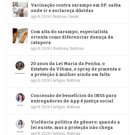
Vacinação contra sarampo em SP: saiba
onde ir e esclareça dúvidas
ago 8, 2026
|
Notícias
,
Saúde
Com alta do sarampo, especialista
orienta como diferenciar doença da
catapora
ago 8, 2026
|
Medicina
,
Notícias
20 anos da Lei Maria da Penha, o
Estatuto da Vítima, o spray de pimenta e
a proteção à mulher ainda em falta
ago 8, 2026
|
Artigos
,
Notícias
Concessão de benefícios do INSS para
entregadores de App é justiça social
ago 8, 2026
|
Artigos
,
Notícias
Violência política de gênero: quando a
lei existe, mas a proteção não chega
ago 8, 2026
|
Artigos
,
Notícias