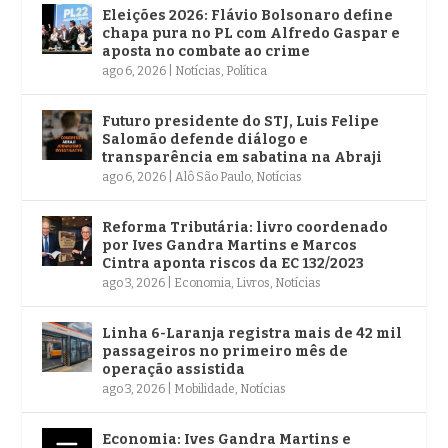
Eleições 2026: Flávio Bolsonaro define
chapa pura no PL com Alfredo Gaspar e
aposta no combate ao crime
ago 6, 2026
|
Notícias
,
Política
Futuro presidente do STJ, Luis Felipe
Salomão defende diálogo e
transparência em sabatina na Abraji
ago 6, 2026
|
Alô São Paulo
,
Notícias
Reforma Tributária: livro coordenado
por Ives Gandra Martins e Marcos
Cintra aponta riscos da EC 132/2023
ago 3, 2026
|
Economia
,
Livros
,
Notícias
Linha 6-Laranja registra mais de 42 mil
passageiros no primeiro mês de
operação assistida
ago 3, 2026
|
Mobilidade
,
Notícias
Economia: Ives Gandra Martins e