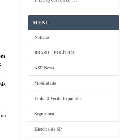
MENU
Notícias
BRASIL | POLÍTICA
com
é
ASP News
s
Mobilidade
ais
Linha 2 Verde Expansão
Segurança
smo
História de SP