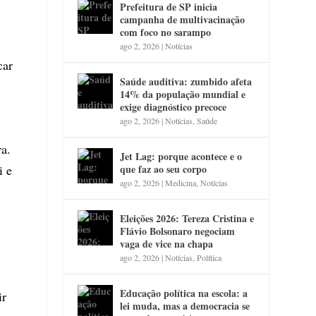
Prefeitura de SP inicia
campanha de multivacinação
com foco no sarampo
ago 2, 2026
|
Notícias
car
Saúde auditiva: zumbido afeta
14% da população mundial e
exige diagnóstico precoce
ago 2, 2026
|
Notícias
,
Saúde
ra.
Jet Lag: porque acontece e o
que faz ao seu corpo
i e
ago 2, 2026
|
Medicina
,
Notícias
Eleições 2026: Tereza Cristina e
Flávio Bolsonaro negociam
vaga de vice na chapa
ago 2, 2026
|
Notícias
,
Política
Educação política na escola: a
ir
lei muda, mas a democracia se