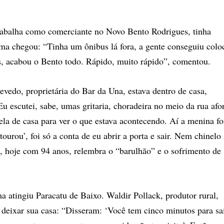
trabalha como comerciante no Novo Bento Rodrigues, tinha
ama chegou: “Tinha um ônibus lá fora, a gente conseguiu colo
s, acabou o Bento todo. Rápido, muito rápido”, comentou.
vedo, proprietária do Bar da Una, estava dentro de casa,
u escutei, sabe, umas gritaria, choradeira no meio da rua afo
nela de casa para ver o que estava acontecendo. Aí a menina fo
ourou’, foi só a conta de eu abrir a porta e sair. Nem chinelo
, hoje com 94 anos, relembra o “barulhão” e o sofrimento de
a atingiu Paracatu de Baixo. Waldir Pollack, produtor rural,
 deixar sua casa: “Disseram: ‘Você tem cinco minutos para sa