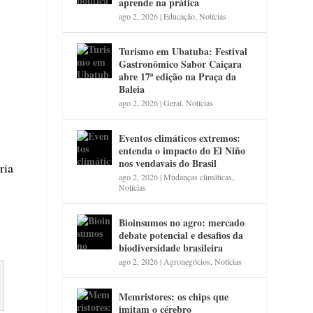
aprende na prática
ago 2, 2026
|
Educação
,
Notícias
Turismo em Ubatuba: Festival
Gastronômico Sabor Caiçara
abre 17ª edição na Praça da
Baleia
ago 2, 2026
|
Geral
,
Notícias
Eventos climáticos extremos:
entenda o impacto do El Niño
nos vendavais do Brasil
ria
ago 2, 2026
|
Mudanças climáticas
,
Notícias
Bioinsumos no agro: mercado
debate potencial e desafios da
biodiversidade brasileira
ago 2, 2026
|
Agronegócios
,
Notícias
Memristores: os chips que
imitam o cérebro