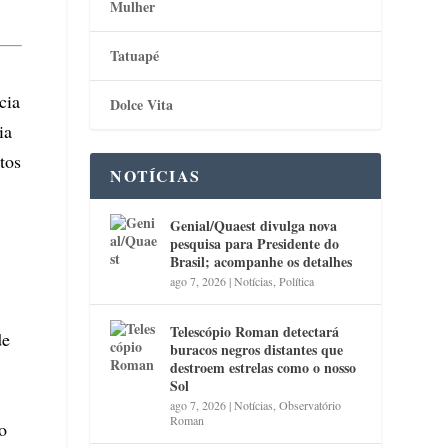
Mulher
Tatuapé
cia
Dolce Vita
ia
tos
NOTÍCIAS
Genial/Quaest divulga nova
pesquisa para Presidente do
Brasil; acompanhe os detalhes
ago 7, 2026
|
Notícias
,
Política
Telescópio Roman detectará
de
buracos negros distantes que
destroem estrelas como o nosso
Sol
ago 7, 2026
|
Notícias
,
Observatório
Roman
o