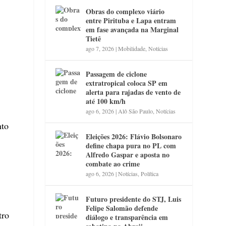
Obras do complexo viário
entre Pirituba e Lapa entram
em fase avançada na Marginal
Tietê
ago 7, 2026
|
Mobilidade
,
Notícias
Passagem de ciclone
extratropical coloca SP em
alerta para rajadas de vento de
até 100 km/h
ago 6, 2026
|
Alô São Paulo
,
Notícias
nto
Eleições 2026: Flávio Bolsonaro
define chapa pura no PL com
Alfredo Gaspar e aposta no
combate ao crime
ago 6, 2026
|
Notícias
,
Política
Futuro presidente do STJ, Luis
Felipe Salomão defende
tro
diálogo e transparência em