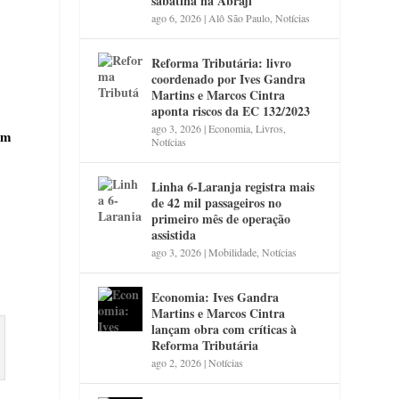
sabatina na Abraji
ago 6, 2026
|
Alô São Paulo
,
Notícias
Reforma Tributária: livro
coordenado por Ives Gandra
Martins e Marcos Cintra
aponta riscos da EC 132/2023
ago 3, 2026
|
Economia
,
Livros
,
om
Notícias
Linha 6-Laranja registra mais
de 42 mil passageiros no
primeiro mês de operação
assistida
ago 3, 2026
|
Mobilidade
,
Notícias
Economia: Ives Gandra
Martins e Marcos Cintra
lançam obra com críticas à
Reforma Tributária
ago 2, 2026
|
Notícias