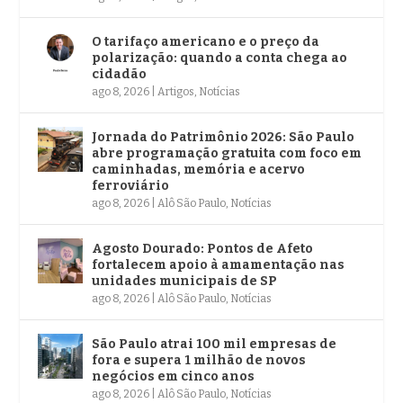
O tarifaço americano e o preço da
polarização: quando a conta chega ao
cidadão
ago 8, 2026
|
Artigos
,
Notícias
Jornada do Patrimônio 2026: São Paulo
abre programação gratuita com foco em
caminhadas, memória e acervo
ferroviário
ago 8, 2026
|
Alô São Paulo
,
Notícias
Agosto Dourado: Pontos de Afeto
fortalecem apoio à amamentação nas
unidades municipais de SP
ago 8, 2026
|
Alô São Paulo
,
Notícias
São Paulo atrai 100 mil empresas de
fora e supera 1 milhão de novos
negócios em cinco anos
ago 8, 2026
|
Alô São Paulo
,
Notícias