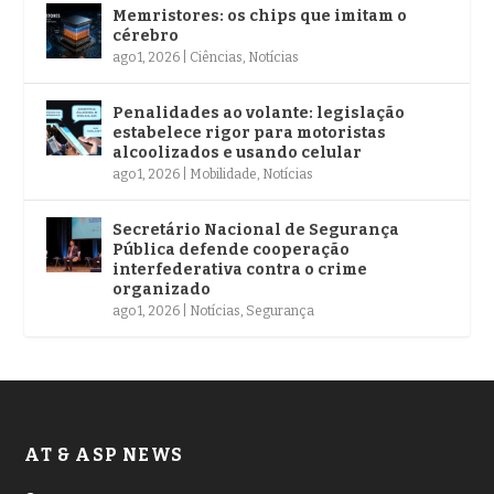
Memristores: os chips que imitam o
cérebro
ago 1, 2026
|
Ciências
,
Notícias
Penalidades ao volante: legislação
estabelece rigor para motoristas
alcoolizados e usando celular
ago 1, 2026
|
Mobilidade
,
Notícias
Secretário Nacional de Segurança
Pública defende cooperação
interfederativa contra o crime
organizado
ago 1, 2026
|
Notícias
,
Segurança
AT & ASP NEWS