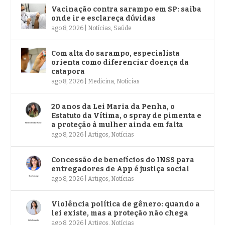
Vacinação contra sarampo em SP: saiba
onde ir e esclareça dúvidas
ago 8, 2026
|
Notícias
,
Saúde
Com alta do sarampo, especialista
orienta como diferenciar doença da
catapora
ago 8, 2026
|
Medicina
,
Notícias
20 anos da Lei Maria da Penha, o
Estatuto da Vítima, o spray de pimenta e
a proteção à mulher ainda em falta
ago 8, 2026
|
Artigos
,
Notícias
Concessão de benefícios do INSS para
entregadores de App é justiça social
ago 8, 2026
|
Artigos
,
Notícias
Violência política de gênero: quando a
lei existe, mas a proteção não chega
ago 8, 2026
|
Artigos
,
Notícias