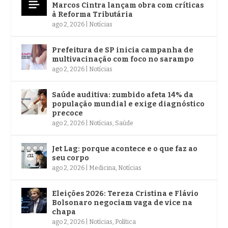
Marcos Cintra lançam obra com críticas
à Reforma Tributária
ago 2, 2026
|
Notícias
Prefeitura de SP inicia campanha de
multivacinação com foco no sarampo
ago 2, 2026
|
Notícias
Saúde auditiva: zumbido afeta 14% da
população mundial e exige diagnóstico
precoce
ago 2, 2026
|
Notícias
,
Saúde
Jet Lag: porque acontece e o que faz ao
seu corpo
ago 2, 2026
|
Medicina
,
Notícias
Eleições 2026: Tereza Cristina e Flávio
Bolsonaro negociam vaga de vice na
chapa
ago 2, 2026
|
Notícias
,
Política