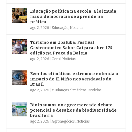
Educação política na escola: a lei muda,
mas a democracia se aprende na
prática
ago 2, 2026
|
Educação
,
Notícias
Turismo em Ubatuba: Festival
Gastronômico Sabor Caiçara abre 17ª
edição na Praça da Baleia
ago 2, 2026
|
Geral
,
Notícias
Eventos climáticos extremos: entenda o
impacto do El Niño nos vendavais do
Brasil
ago 2, 2026
|
Mudanças climáticas
,
Notícias
Bioinsumos no agro: mercado debate
potencial e desafios da biodiversidade
brasileira
ago 2, 2026
|
Agronegócios
,
Notícias