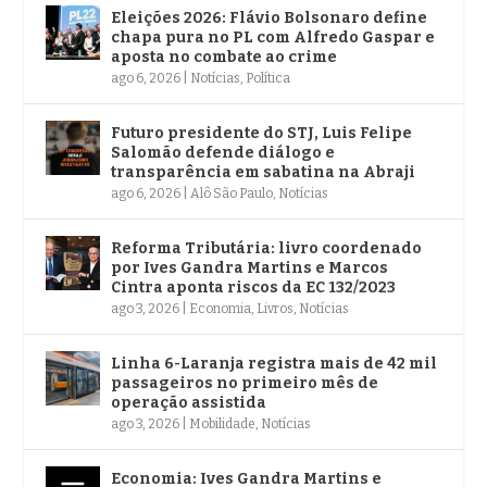
Eleições 2026: Flávio Bolsonaro define
chapa pura no PL com Alfredo Gaspar e
aposta no combate ao crime
ago 6, 2026
|
Notícias
,
Política
Futuro presidente do STJ, Luis Felipe
Salomão defende diálogo e
transparência em sabatina na Abraji
ago 6, 2026
|
Alô São Paulo
,
Notícias
Reforma Tributária: livro coordenado
por Ives Gandra Martins e Marcos
Cintra aponta riscos da EC 132/2023
ago 3, 2026
|
Economia
,
Livros
,
Notícias
Linha 6-Laranja registra mais de 42 mil
passageiros no primeiro mês de
operação assistida
ago 3, 2026
|
Mobilidade
,
Notícias
Economia: Ives Gandra Martins e