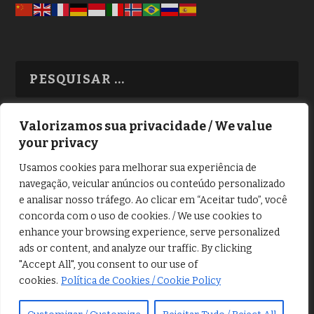
Valorizamos sua privacidade / We value
your privacy
TODAS OS ASSUNTOS
Usamos cookies para melhorar sua experiência de
navegação, veicular anúncios ou conteúdo personalizado
e analisar nosso tráfego. Ao clicar em “Aceitar tudo”, você
concorda com o uso de cookies. / We use cookies to
enhance your browsing experience, serve personalized
ads or content, and analyze our traffic. By clicking
Copyright © Alô Tatuapé 2013 / 2026
"Accept All", you consent to our use of
Desenvolvido por ALOSP MKT DIGITAL
cookies.
Política de Cookies / Cookie Policy