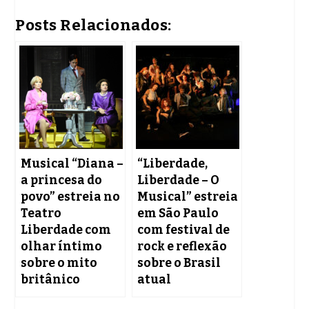
Posts Relacionados:
Musical “Diana –
“Liberdade,
a princesa do
Liberdade – O
povo” estreia no
Musical” estreia
Teatro
em São Paulo
Liberdade com
com festival de
olhar íntimo
rock e reflexão
sobre o mito
sobre o Brasil
britânico
atual