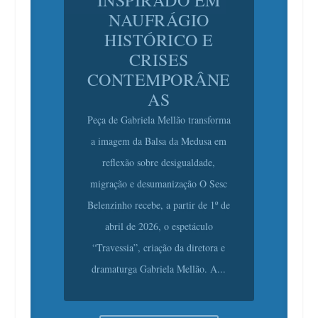
HISTÓRICO E
CRISES
CONTEMPORÂNE
AS
Peça de Gabriela Mellão transforma
a imagem da Balsa da Medusa em
reflexão sobre desigualdade,
migração e desumanização O Sesc
Belenzinho recebe, a partir de 1º de
abril de 2026, o espetáculo
“Travessia”, criação da diretora e
dramaturga Gabriela Mellão. A...
Continue lendo