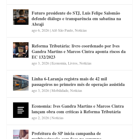
Futuro presidente do STJ, Luis Felipe Salomão
defende diálogo e transparência em sabatina na
Abraji
ago 6, 2026
|
Alô São Paulo
,
Notícias
Reforma Tributária: livro coordenado por Ives
Gandra Martins e Marcos Cintra aponta riscos da
EC 132/2023
ago 3, 2026
|
Economia
,
Livros
,
Notícias
Linha 6-Laranja registra mais de 42 mil
passageiros no primeiro mês de operação assistida
ago 3, 2026
|
Mobilidade
,
Notícias
Economia: Ives Gandra Martins e Marcos Cintra
lançam obra com críticas à Reforma Tributária
ago 2, 2026
|
Notícias
Prefeitura de SP inicia campanha de
multivacinação com foco no sarampo