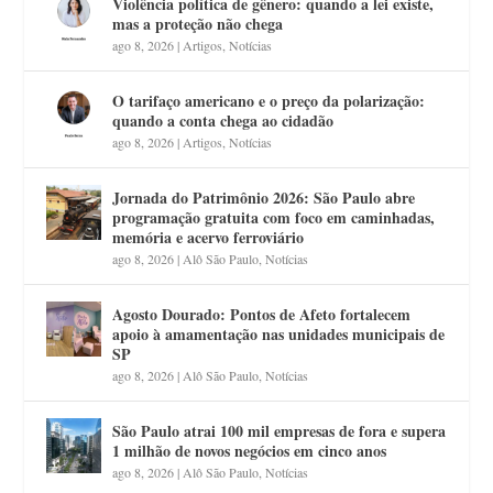
Violência política de gênero: quando a lei existe,
mas a proteção não chega
ago 8, 2026
|
Artigos
,
Notícias
O tarifaço americano e o preço da polarização:
quando a conta chega ao cidadão
ago 8, 2026
|
Artigos
,
Notícias
Jornada do Patrimônio 2026: São Paulo abre
programação gratuita com foco em caminhadas,
memória e acervo ferroviário
ago 8, 2026
|
Alô São Paulo
,
Notícias
Agosto Dourado: Pontos de Afeto fortalecem
apoio à amamentação nas unidades municipais de
SP
ago 8, 2026
|
Alô São Paulo
,
Notícias
São Paulo atrai 100 mil empresas de fora e supera
1 milhão de novos negócios em cinco anos
ago 8, 2026
|
Alô São Paulo
,
Notícias