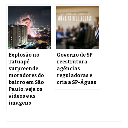
Explosão no
Governo de SP
Tatuapé
reestrutura
surpreende
agências
moradores do
reguladoras e
bairro em São
cria a SP-Águas
Paulo, veja os
vídeos e as
imagens