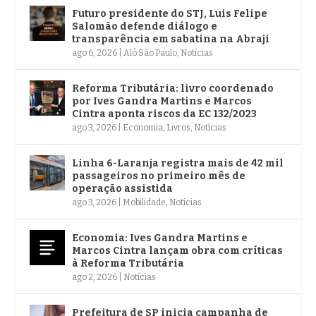
Futuro presidente do STJ, Luis Felipe
Salomão defende diálogo e
transparência em sabatina na Abraji
ago 6, 2026
|
Alô São Paulo
,
Notícias
Reforma Tributária: livro coordenado
por Ives Gandra Martins e Marcos
Cintra aponta riscos da EC 132/2023
ago 3, 2026
|
Economia
,
Livros
,
Notícias
Linha 6-Laranja registra mais de 42 mil
passageiros no primeiro mês de
operação assistida
ago 3, 2026
|
Mobilidade
,
Notícias
Economia: Ives Gandra Martins e
Marcos Cintra lançam obra com críticas
à Reforma Tributária
ago 2, 2026
|
Notícias
Prefeitura de SP inicia campanha de