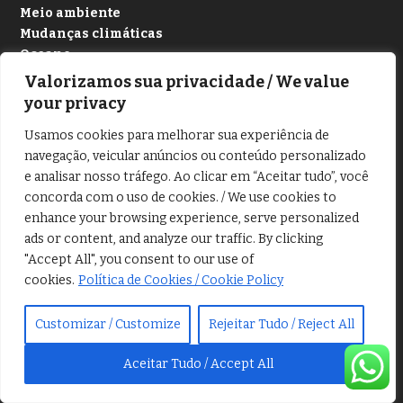
Meio ambiente
Mudanças climáticas
Oceano
Plantas
Valorizamos sua privacidade / We value
Pesquisas
your privacy
Tecnologia
Usamos cookies para melhorar sua experiência de
navegação, veicular anúncios ou conteúdo personalizado
e analisar nosso tráfego. Ao clicar em “Aceitar tudo”, você
concorda com o uso de cookies. / We use cookies to
Mapa do site
enhance your browsing experience, serve personalized
ads or content, and analyze our traffic. By clicking
"Accept All", you consent to our use of
cookies.
Política de Cookies / Cookie Policy
Customizar / Customize
Rejeitar Tudo / Reject All
Aceitar Tudo / Accept All