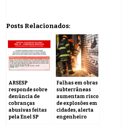
Posts Relacionados:
ARSESP
Falhas em obras
responde sobre
subterrâneas
denúncia de
aumentam risco
cobranças
de explosões em
abusivas feitas
cidades, alerta
pela Enel SP
engenheiro