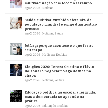
multivacinação com foco no sarampo
ago 2, 2026
|
Notícias
Saúde auditiva: zumbido afeta 14% da
população mundial e exige diagnóstico
precoce
ago 2, 2026
|
Notícias
,
Saúde
Jet Lag: porque acontece e o que faz ao
seu corpo
ago 2, 2026
|
Medicina
,
Notícias
Eleições 2026: Tereza Cristina e Flávio
Bolsonaro negociam vaga de vice na
chapa
ago 2, 2026
|
Notícias
,
Política
Educação política na escola: a lei muda,
mas a democracia se aprende na
prática
ago 2, 2026
|
Educação
,
Notícias