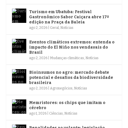
Turismo em Ubatuba: Festival
Gastronômico Sabor Caiçara abre 17ª
edição na Praça da Baleia
ago 2, 2026
|
Geral
,
Notícias
Eventos climáticos extremos: entenda o
impacto do El Niño nos vendavais do
Brasil
ago 2, 2026
|
Mudanças climáticas
,
Notícias
Bioinsumos no agro: mercado debate
potencial e desafios da biodiversidade
brasileira
ago 2, 2026
|
Agronegócios
,
Notícias
Memristores: os chips que imitam o
cérebro
ago 1, 2026
|
Ciências
,
Notícias
Penalidades ao volante: legislação