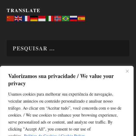
TRANSLATE
Valorizamos sua privacidade / We value your
TODAS OS ASSUNTOS
privacy
Usamos cookies para melhorar sua experiência de navegação,
veicular anúncios ou conteúdo personalizado e analisar nosso
tráfego. Ao clicar em “Aceitar tudo”, você concorda com o uso de
cookies. / We use cookies to enhance your browsing experience,
serve personalized ads or content, and analyze our traffic. By
Copyright © Alô Tatuapé 2013 / 2026
clicking "Accept All", you consent to our use of
Desenvolvido por ALOSP MKT DIGITAL
cookies.
Política de Cookies / Cookie Policy