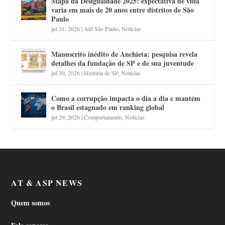
Mapa da Desigualdade 2025: expectativa de vida
varia em mais de 20 anos entre distritos de São
Paulo
jul 31, 2026
|
Alô São Paulo
,
Notícias
Manuscrito inédito de Anchieta: pesquisa revela
detalhes da fundação de SP e de sua juventude
jul 30, 2026
|
História de SP
,
Notícias
Como a corrupção impacta o dia a dia e mantém
o Brasil estagnado em ranking global
jul 29, 2026
|
Comportamento
,
Notícias
AT & ASP NEWS
Quem somos