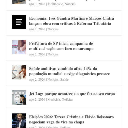
ago 3, 2026
|
Mobilidade
,
Notícias
Economia: Ives Gandra Martins e Marcos Cintra
lançam obra com críticas à Reforma Tributária
ago 2, 2026
|
Notícias
Prefeitura de SP inicia campanha de
multivacinação com foco no sarampo
ago 2, 2026
|
Notícias
Saúde auditiva: zumbido afeta 14% da
população mundial e exige diagnóstico precoce
ago 2, 2026
|
Notícias
,
Saúde
Jet Lag: porque acontece e o que faz ao seu corpo
ago 2, 2026
|
Medicina
,
Notícias
Eleições 2026: Tereza Cristina e Flávio Bolsonaro
negociam vaga de vice na chapa
ago 2, 2026
|
Notícias
,
Política