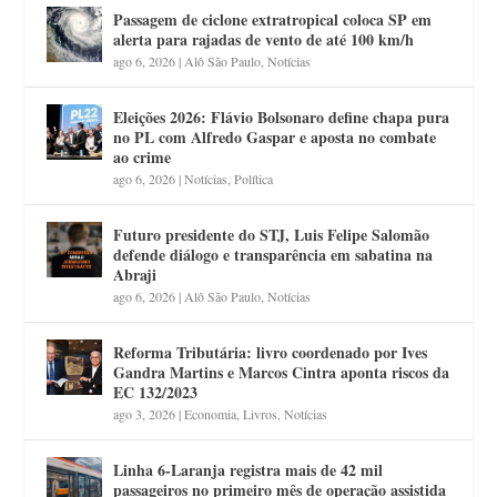
Passagem de ciclone extratropical coloca SP em
alerta para rajadas de vento de até 100 km/h
ago 6, 2026
|
Alô São Paulo
,
Notícias
Eleições 2026: Flávio Bolsonaro define chapa pura
no PL com Alfredo Gaspar e aposta no combate
ao crime
ago 6, 2026
|
Notícias
,
Política
Futuro presidente do STJ, Luis Felipe Salomão
defende diálogo e transparência em sabatina na
Abraji
ago 6, 2026
|
Alô São Paulo
,
Notícias
Reforma Tributária: livro coordenado por Ives
Gandra Martins e Marcos Cintra aponta riscos da
EC 132/2023
ago 3, 2026
|
Economia
,
Livros
,
Notícias
Linha 6-Laranja registra mais de 42 mil
passageiros no primeiro mês de operação assistida