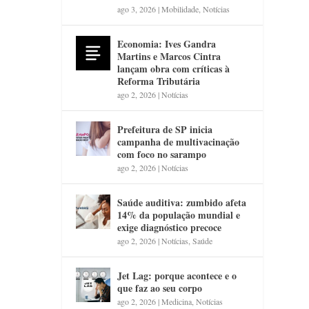
ago 3, 2026
|
Mobilidade
,
Notícias
Economia: Ives Gandra
Martins e Marcos Cintra
lançam obra com críticas à
Reforma Tributária
ago 2, 2026
|
Notícias
Prefeitura de SP inicia
campanha de multivacinação
com foco no sarampo
ago 2, 2026
|
Notícias
Saúde auditiva: zumbido afeta
14% da população mundial e
exige diagnóstico precoce
ago 2, 2026
|
Notícias
,
Saúde
Jet Lag: porque acontece e o
que faz ao seu corpo
ago 2, 2026
|
Medicina
,
Notícias