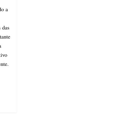
do a
 das
tante
a
tivo
nte.