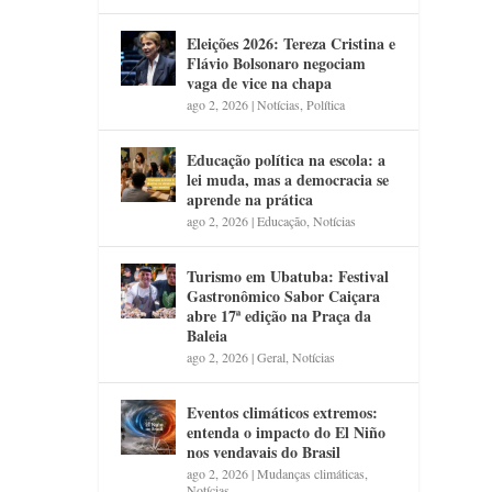
Eleições 2026: Tereza Cristina e
Flávio Bolsonaro negociam
vaga de vice na chapa
ago 2, 2026
|
Notícias
,
Política
Educação política na escola: a
lei muda, mas a democracia se
aprende na prática
ago 2, 2026
|
Educação
,
Notícias
Turismo em Ubatuba: Festival
Gastronômico Sabor Caiçara
abre 17ª edição na Praça da
Baleia
ago 2, 2026
|
Geral
,
Notícias
Eventos climáticos extremos:
entenda o impacto do El Niño
nos vendavais do Brasil
ago 2, 2026
|
Mudanças climáticas
,
Notícias