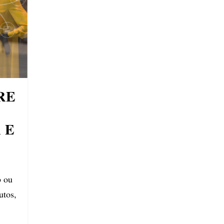
RE
 E
b ou
utos,