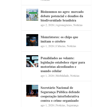
Bioinsumos no agro: mercado
debate potencial e desafios da
biodiversidade brasileira
ago 2, 2026
|
Agronegócios
,
Notícias
Memristores: os chips que
imitam o cérebro
ago 1, 2026
|
Ciências
,
Notícias
Penalidades ao volante:
legislação estabelece rigor para
motoristas alcoolizados e
usando celular
ago 1, 2026
|
Mobilidade
,
Notícias
Secretário Nacional de
Segurança Pública defende
cooperação interfederativa
contra o crime organizado
ago 1, 2026
|
Notícias
,
Segurança