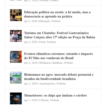
Educação política na escola: a lei muda, mas a
democracia se aprende na prática
ago 2, 2026
|
Educação
,
Notícias
Turismo em Ubatuba: Festival Gastronômico
Sabor Caiçara abre 17ª edição na Praça da Baleia
ago 2, 2026
|
Geral
,
Notícias
Eventos climáticos extremos: entenda o impacto
do El Niño nos vendavais do Brasil
ago 2, 2026
|
Mudanças climáticas
,
Notícias
Bioinsumos no agro: mercado debate potencial e
desafios da biodiversidade brasileira
ago 2, 2026
|
Agronegócios
,
Notícias
Memristores: os chips que imitam o cérebro
ago 1, 2026
|
Ciências
,
Notícias