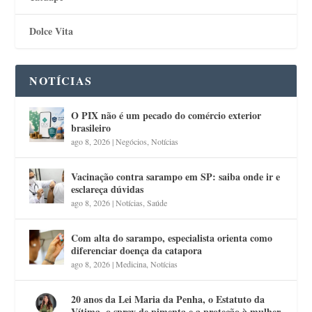
Dolce Vita
NOTÍCIAS
O PIX não é um pecado do comércio exterior
brasileiro
ago 8, 2026
|
Negócios
,
Notícias
Vacinação contra sarampo em SP: saiba onde ir e
esclareça dúvidas
ago 8, 2026
|
Notícias
,
Saúde
Com alta do sarampo, especialista orienta como
diferenciar doença da catapora
ago 8, 2026
|
Medicina
,
Notícias
20 anos da Lei Maria da Penha, o Estatuto da
Vítima, o spray de pimenta e a proteção à mulher