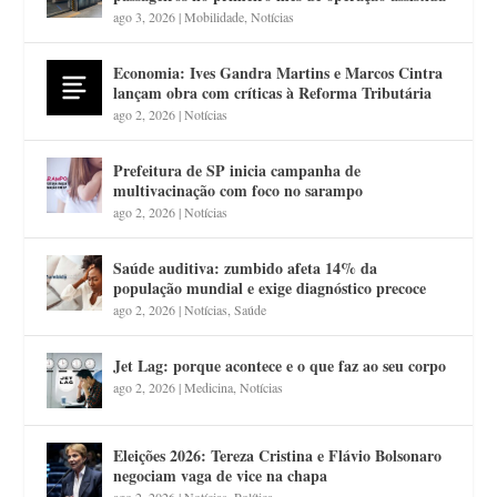
ago 3, 2026
|
Mobilidade
,
Notícias
Economia: Ives Gandra Martins e Marcos Cintra
lançam obra com críticas à Reforma Tributária
ago 2, 2026
|
Notícias
Prefeitura de SP inicia campanha de
multivacinação com foco no sarampo
ago 2, 2026
|
Notícias
Saúde auditiva: zumbido afeta 14% da
população mundial e exige diagnóstico precoce
ago 2, 2026
|
Notícias
,
Saúde
Jet Lag: porque acontece e o que faz ao seu corpo
ago 2, 2026
|
Medicina
,
Notícias
Eleições 2026: Tereza Cristina e Flávio Bolsonaro
negociam vaga de vice na chapa
ago 2, 2026
|
Notícias
,
Política