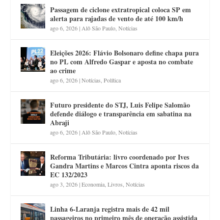
Passagem de ciclone extratropical coloca SP em
alerta para rajadas de vento de até 100 km/h
ago 6, 2026
|
Alô São Paulo
,
Notícias
Eleições 2026: Flávio Bolsonaro define chapa pura
no PL com Alfredo Gaspar e aposta no combate
ao crime
ago 6, 2026
|
Notícias
,
Política
Futuro presidente do STJ, Luis Felipe Salomão
defende diálogo e transparência em sabatina na
Abraji
ago 6, 2026
|
Alô São Paulo
,
Notícias
Reforma Tributária: livro coordenado por Ives
Gandra Martins e Marcos Cintra aponta riscos da
EC 132/2023
ago 3, 2026
|
Economia
,
Livros
,
Notícias
Linha 6-Laranja registra mais de 42 mil
passageiros no primeiro mês de operação assistida