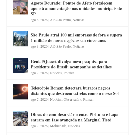
Agosto Dourado: Pontos de Afeto fortalecem
apoio à amamentação nas unidades municipais de
SP
ago 8, 2026
|
Alô São Paulo
,
Notícias
São Paulo atrai 100 mil empresas de fora e supera
1 milhão de novos negócios em cinco anos
ago 8, 2026
|
Alô São Paulo
,
Notícias
Genial/Quaest divulga nova pesquisa para
Presidente do Brasil; acompanhe os detalhes
ago 7, 2026
|
Notícias
,
Política
Telescópio Roman detectará buracos negros
distantes que destroem estrelas como o nosso Sol
ago 7, 2026
|
Notícias
,
Observatório Roman
Obras do complexo viário entre Pirituba e Lapa
entram em fase avançada na Marginal Tietê
ago 7, 2026
|
Mobilidade
,
Notícias