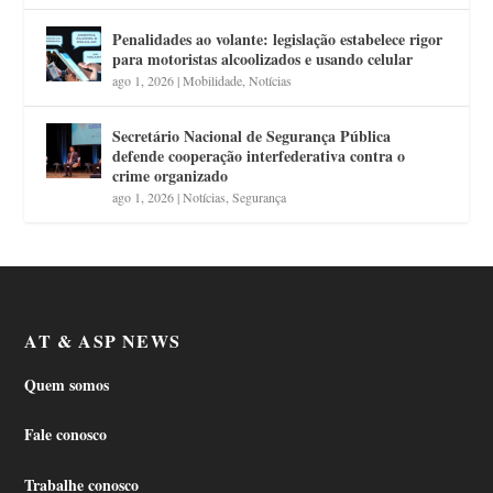
Penalidades ao volante: legislação estabelece rigor
para motoristas alcoolizados e usando celular
ago 1, 2026
|
Mobilidade
,
Notícias
Secretário Nacional de Segurança Pública
defende cooperação interfederativa contra o
crime organizado
ago 1, 2026
|
Notícias
,
Segurança
AT & ASP NEWS
Quem somos
Fale conosco
Trabalhe conosco