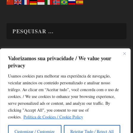
Valorizamos sua privacidade / We value your
TODAS OS ASSUNTOS
privacy
Usamos cookies para melhorar sua experiência de navegação,
veicular anúncios ou conteúdo personalizado e analisar nosso
tráfego. Ao clicar em “Aceitar tudo”, você concorda com o uso de
cookies. / We use cookies to enhance your browsing experience,
serve personalized ads or content, and analyze our traffic. By
Copyright © Alô Tatuapé 2013 / 2026
clicking "Accept All", you consent to our use of
Desenvolvido por ALOSP MKT DIGITAL
cookies.
Política de Cookies / Cookie Policy
Customizar / Customize
Rejeitar Tudo / Reject All