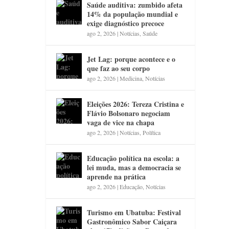
Saúde auditiva: zumbido afeta
14% da população mundial e
exige diagnóstico precoce
ago 2, 2026
|
Notícias
,
Saúde
Jet Lag: porque acontece e o
que faz ao seu corpo
ago 2, 2026
|
Medicina
,
Notícias
Eleições 2026: Tereza Cristina e
Flávio Bolsonaro negociam
vaga de vice na chapa
ago 2, 2026
|
Notícias
,
Política
Educação política na escola: a
lei muda, mas a democracia se
aprende na prática
ago 2, 2026
|
Educação
,
Notícias
Turismo em Ubatuba: Festival
Gastronômico Sabor Caiçara