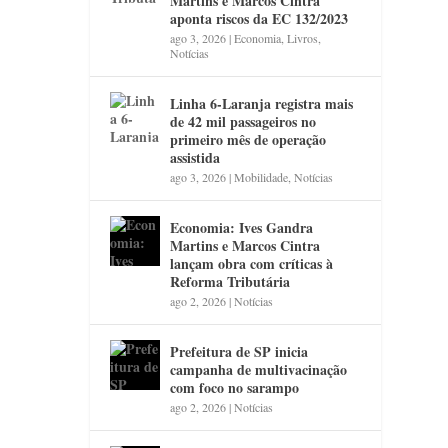
Martins e Marcos Cintra
aponta riscos da EC 132/2023
ago 3, 2026
|
Economia
,
Livros
,
Notícias
Linha 6-Laranja registra mais
de 42 mil passageiros no
primeiro mês de operação
assistida
ago 3, 2026
|
Mobilidade
,
Notícias
Economia: Ives Gandra
Martins e Marcos Cintra
lançam obra com críticas à
Reforma Tributária
ago 2, 2026
|
Notícias
Prefeitura de SP inicia
campanha de multivacinação
com foco no sarampo
ago 2, 2026
|
Notícias