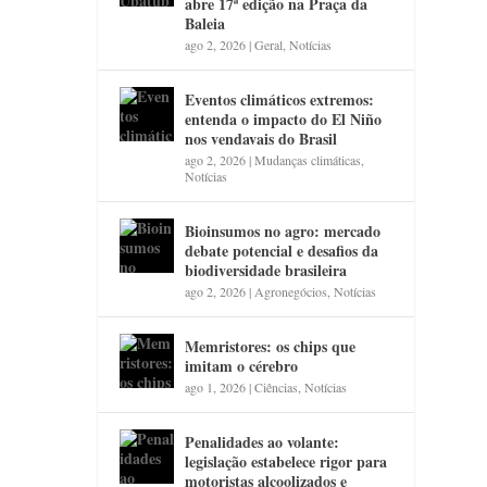
abre 17ª edição na Praça da
Baleia
ago 2, 2026
|
Geral
,
Notícias
Eventos climáticos extremos:
entenda o impacto do El Niño
nos vendavais do Brasil
ago 2, 2026
|
Mudanças climáticas
,
Notícias
Bioinsumos no agro: mercado
debate potencial e desafios da
biodiversidade brasileira
ago 2, 2026
|
Agronegócios
,
Notícias
Memristores: os chips que
imitam o cérebro
ago 1, 2026
|
Ciências
,
Notícias
Penalidades ao volante:
legislação estabelece rigor para
motoristas alcoolizados e