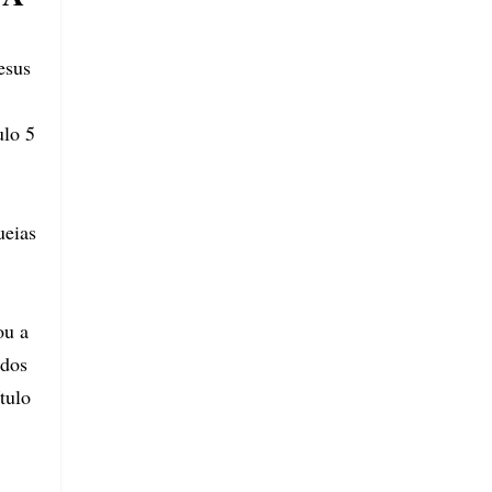
esus
ulo 5
ueias
ou a
 dos
tulo