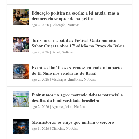
Educação política na escola: a lei muda, mas a
democracia se aprende na prática
ago 2, 2026
|
Educação
,
Notícias
Turismo em Ubatuba: Festival Gastronômico
Sabor Caiçara abre 17ª edição na Praça da Baleia
ago 2, 2026
|
Geral
,
Notícias
Eventos climáticos extremos: entenda o impacto
do El Niño nos vendavais do Brasil
ago 2, 2026
|
Mudanças climáticas
,
Notícias
Bioinsumos no agro: mercado debate potencial e
desafios da biodiversidade brasileira
ago 2, 2026
|
Agronegócios
,
Notícias
Memristores: os chips que imitam o cérebro
ago 1, 2026
|
Ciências
,
Notícias