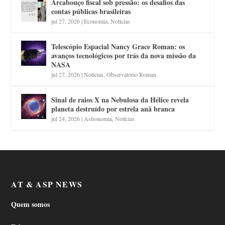
Arcabouço fiscal sob pressão: os desafios das
contas públicas brasileiras
jul 27, 2026
|
Economia
,
Notícias
Telescópio Espacial Nancy Grace Roman: os
avanços tecnológicos por trás da nova missão da
NASA
jul 27, 2026
|
Notícias
,
Observatório Roman
Sinal de raios X na Nebulosa da Hélice revela
planeta destruído por estrela anã branca
jul 24, 2026
|
Astronomia
,
Notícias
AT & ASP NEWS
Quem somos