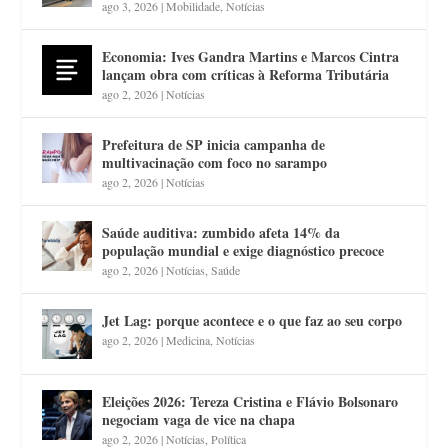
ago 3, 2026
|
Mobilidade
,
Notícias
Economia: Ives Gandra Martins e Marcos Cintra
lançam obra com críticas à Reforma Tributária
ago 2, 2026
|
Notícias
Prefeitura de SP inicia campanha de
multivacinação com foco no sarampo
ago 2, 2026
|
Notícias
Saúde auditiva: zumbido afeta 14% da
população mundial e exige diagnóstico precoce
ago 2, 2026
|
Notícias
,
Saúde
Jet Lag: porque acontece e o que faz ao seu corpo
ago 2, 2026
|
Medicina
,
Notícias
Eleições 2026: Tereza Cristina e Flávio Bolsonaro
negociam vaga de vice na chapa
ago 2, 2026
|
Notícias
,
Política