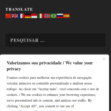
TRANSLATE
Valorizamos sua privacidade / We value your
TODAS OS ASSUNTOS
privacy
Usamos cookies para melhorar sua experiência de navegação,
veicular anúncios ou conteúdo personalizado e analisar nosso
tráfego. Ao clicar em “Aceitar tudo”, você concorda com o uso de
cookies. / We use cookies to enhance your browsing experience,
serve personalized ads or content, and analyze our traffic. By
Copyright © Alô Tatuapé 2013 / 2026
clicking "Accept All", you consent to our use of
Desenvolvido por ALOSP MKT DIGITAL