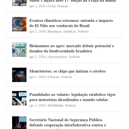
Sabor Caiçara abre 17ª edição na Praça da Baleia
ago 2, 2026
|
Geral
,
Notícias
Eventos climáticos extremos: entenda o impacto
do El Niño nos vendavais do Brasil
ago 2, 2026
|
Mudanças climáticas
,
Notícias
Bioinsumos no agro: mercado debate potencial e
desafios da biodiversidade brasileira
ago 2, 2026
|
Agronegócios
,
Notícias
Memristores: os chips que imitam o cérebro
ago 1, 2026
|
Ciências
,
Notícias
Penalidades ao volante: legislação estabelece rigor
para motoristas alcoolizados e usando celular
ago 1, 2026
|
Mobilidade
,
Notícias
Secretário Nacional de Segurança Pública
defende cooperação interfederativa contra o