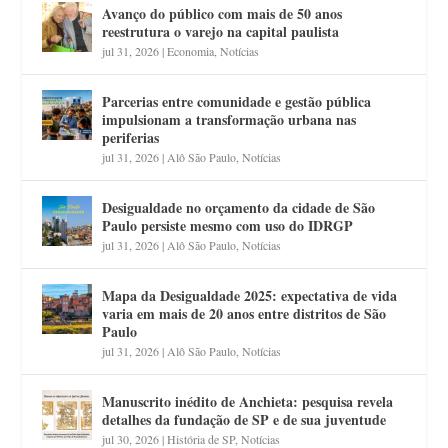
Avanço do público com mais de 50 anos
reestrutura o varejo na capital paulista
jul 31, 2026
|
Economia
,
Notícias
Parcerias entre comunidade e gestão pública
impulsionam a transformação urbana nas
periferias
jul 31, 2026
|
Alô São Paulo
,
Notícias
Desigualdade no orçamento da cidade de São
Paulo persiste mesmo com uso do IDRGP
jul 31, 2026
|
Alô São Paulo
,
Notícias
Mapa da Desigualdade 2025: expectativa de vida
varia em mais de 20 anos entre distritos de São
Paulo
jul 31, 2026
|
Alô São Paulo
,
Notícias
Manuscrito inédito de Anchieta: pesquisa revela
detalhes da fundação de SP e de sua juventude
jul 30, 2026
|
História de SP
,
Notícias