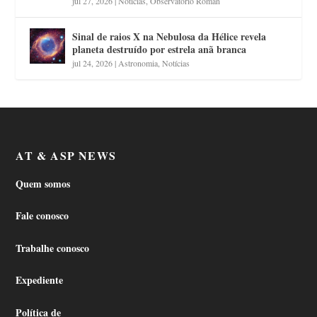
jul 27, 2026
|
Notícias
,
Observatório Roman
Sinal de raios X na Nebulosa da Hélice revela
planeta destruído por estrela anã branca
jul 24, 2026
|
Astronomia
,
Notícias
AT & ASP NEWS
Quem somos
Fale conosco
Trabalhe conosco
Expediente
Política de