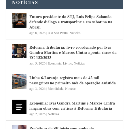
NOTÍCIAS
Futuro presidente do STJ, Luis Felipe Salomão
defende diálogo e transparência em sabatina na
Abraji
ago 6, 2026
|
Alô São Paulo
,
Notícias
Reforma Tributária: livro coordenado por Ives
Gandra Martins e Marcos Cintra aponta riscos da
EC 132/2023
ago 3, 2026
|
Economia
,
Livros
,
Notícias
Linha 6-Laranja registra mais de 42 mil
passageiros no primeiro mês de operação assistida
ago 3, 2026
|
Mobilidade
,
Notícias
Economia: Ives Gandra Martins e Marcos Cintra
lançam obra com críticas à Reforma Tributária
ago 2, 2026
|
Notícias
Prefeitura de SP inicia campanha de