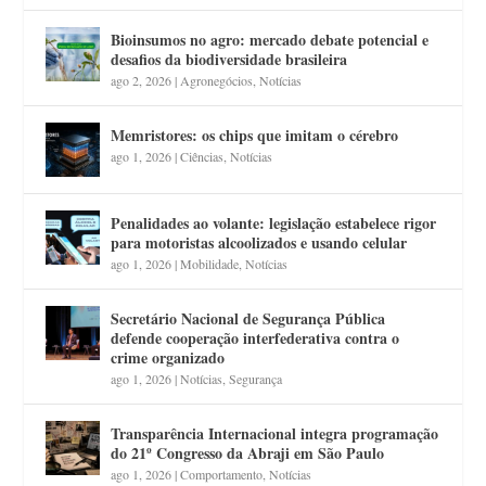
Bioinsumos no agro: mercado debate potencial e
desafios da biodiversidade brasileira
ago 2, 2026
|
Agronegócios
,
Notícias
Memristores: os chips que imitam o cérebro
ago 1, 2026
|
Ciências
,
Notícias
Penalidades ao volante: legislação estabelece rigor
para motoristas alcoolizados e usando celular
ago 1, 2026
|
Mobilidade
,
Notícias
Secretário Nacional de Segurança Pública
defende cooperação interfederativa contra o
crime organizado
ago 1, 2026
|
Notícias
,
Segurança
Transparência Internacional integra programação
do 21º Congresso da Abraji em São Paulo
ago 1, 2026
|
Comportamento
,
Notícias