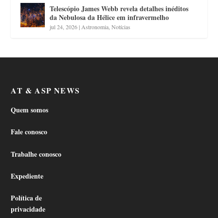
Telescópio James Webb revela detalhes inéditos
da Nebulosa da Hélice em infravermelho
jul 24, 2026
|
Astronomia
,
Notícias
AT & ASP NEWS
Quem somos
Fale conosco
Trabalhe conosco
Expediente
Política de
privacidade