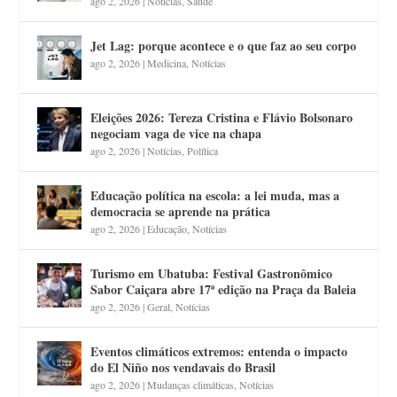
ago 2, 2026
|
Notícias
,
Saúde
Jet Lag: porque acontece e o que faz ao seu corpo
ago 2, 2026
|
Medicina
,
Notícias
Eleições 2026: Tereza Cristina e Flávio Bolsonaro
negociam vaga de vice na chapa
ago 2, 2026
|
Notícias
,
Política
Educação política na escola: a lei muda, mas a
democracia se aprende na prática
ago 2, 2026
|
Educação
,
Notícias
Turismo em Ubatuba: Festival Gastronômico
Sabor Caiçara abre 17ª edição na Praça da Baleia
ago 2, 2026
|
Geral
,
Notícias
Eventos climáticos extremos: entenda o impacto
do El Niño nos vendavais do Brasil
ago 2, 2026
|
Mudanças climáticas
,
Notícias