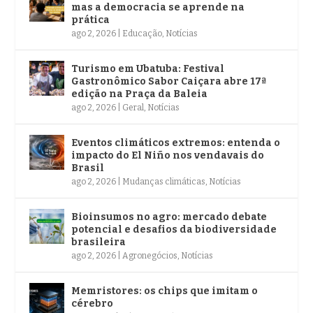
mas a democracia se aprende na
prática
ago 2, 2026
|
Educação
,
Notícias
Turismo em Ubatuba: Festival
Gastronômico Sabor Caiçara abre 17ª
edição na Praça da Baleia
ago 2, 2026
|
Geral
,
Notícias
Eventos climáticos extremos: entenda o
impacto do El Niño nos vendavais do
Brasil
ago 2, 2026
|
Mudanças climáticas
,
Notícias
Bioinsumos no agro: mercado debate
potencial e desafios da biodiversidade
brasileira
ago 2, 2026
|
Agronegócios
,
Notícias
Memristores: os chips que imitam o
cérebro