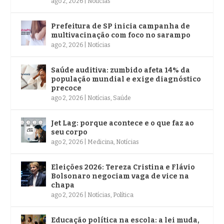
ago 2, 2026
|
Notícias
Prefeitura de SP inicia campanha de
multivacinação com foco no sarampo
ago 2, 2026
|
Notícias
Saúde auditiva: zumbido afeta 14% da
população mundial e exige diagnóstico
precoce
ago 2, 2026
|
Notícias
,
Saúde
Jet Lag: porque acontece e o que faz ao
seu corpo
ago 2, 2026
|
Medicina
,
Notícias
Eleições 2026: Tereza Cristina e Flávio
Bolsonaro negociam vaga de vice na
chapa
ago 2, 2026
|
Notícias
,
Política
Educação política na escola: a lei muda,