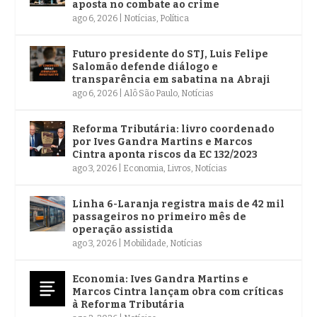
aposta no combate ao crime
ago 6, 2026
|
Notícias
,
Política
Futuro presidente do STJ, Luis Felipe
Salomão defende diálogo e
transparência em sabatina na Abraji
ago 6, 2026
|
Alô São Paulo
,
Notícias
Reforma Tributária: livro coordenado
por Ives Gandra Martins e Marcos
Cintra aponta riscos da EC 132/2023
ago 3, 2026
|
Economia
,
Livros
,
Notícias
Linha 6-Laranja registra mais de 42 mil
passageiros no primeiro mês de
operação assistida
ago 3, 2026
|
Mobilidade
,
Notícias
Economia: Ives Gandra Martins e
Marcos Cintra lançam obra com críticas
à Reforma Tributária