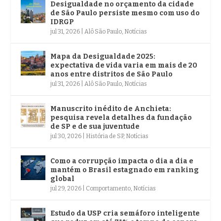
Desigualdade no orçamento da cidade
de São Paulo persiste mesmo com uso do
IDRGP
jul 31, 2026
|
Alô São Paulo
,
Notícias
Mapa da Desigualdade 2025:
expectativa de vida varia em mais de 20
anos entre distritos de São Paulo
jul 31, 2026
|
Alô São Paulo
,
Notícias
Manuscrito inédito de Anchieta:
pesquisa revela detalhes da fundação
de SP e de sua juventude
jul 30, 2026
|
História de SP
,
Notícias
Como a corrupção impacta o dia a dia e
mantém o Brasil estagnado em ranking
global
jul 29, 2026
|
Comportamento
,
Notícias
Estudo da USP cria semáforo inteligente