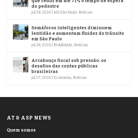
que reduz em até 71% o tempo de espera
do pedestre
jul 28, 2026
|
Alô São Paulo
,
Notícias
Semáforos inteligentes diminuem
lentidão e aumentam fluidez do trânsito
em São Paulo
jul 28, 2026
|
Mobilidade
,
Notícias
Arcabouço fiscal sob pressão: os
desafios das contas públicas
brasileiras
jul 27, 2026
|
Economia
,
Notícias
AT & ASP NEWS
Quem somos