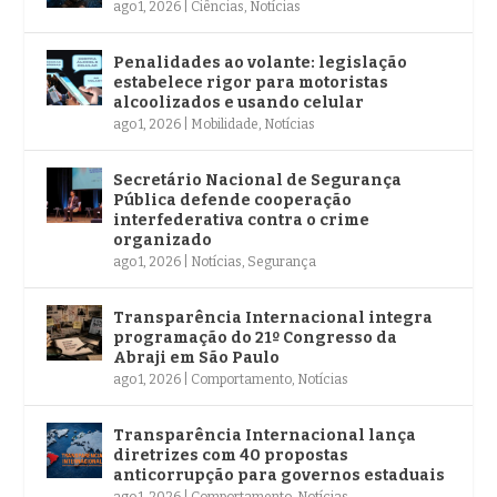
ago 1, 2026
|
Ciências
,
Notícias
Penalidades ao volante: legislação
estabelece rigor para motoristas
alcoolizados e usando celular
ago 1, 2026
|
Mobilidade
,
Notícias
Secretário Nacional de Segurança
Pública defende cooperação
interfederativa contra o crime
organizado
ago 1, 2026
|
Notícias
,
Segurança
Transparência Internacional integra
programação do 21º Congresso da
Abraji em São Paulo
ago 1, 2026
|
Comportamento
,
Notícias
Transparência Internacional lança
diretrizes com 40 propostas
anticorrupção para governos estaduais
ago 1, 2026
|
Comportamento
,
Notícias