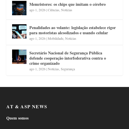
Memristores: os chips que imitam o cérebro
ago 1, 2026
|
Ciências
,
Notícias
Penalidades ao volante: legislação estabelece rigor
para motoristas alcoolizados e usando celular
ago 1, 2026
|
Mobilidade
,
Notícias
Secretário Nacional de Segurança Pública
defende cooperação interfederativa contra o
crime organizado
ago 1, 2026
|
Notícias
,
Segurança
AT & ASP NEWS
Quem somos