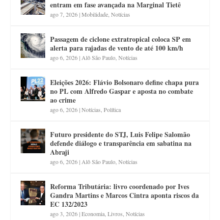
entram em fase avançada na Marginal Tietê
ago 7, 2026
|
Mobilidade
,
Notícias
Passagem de ciclone extratropical coloca SP em
alerta para rajadas de vento de até 100 km/h
ago 6, 2026
|
Alô São Paulo
,
Notícias
Eleições 2026: Flávio Bolsonaro define chapa pura
no PL com Alfredo Gaspar e aposta no combate
ao crime
ago 6, 2026
|
Notícias
,
Política
Futuro presidente do STJ, Luis Felipe Salomão
defende diálogo e transparência em sabatina na
Abraji
ago 6, 2026
|
Alô São Paulo
,
Notícias
Reforma Tributária: livro coordenado por Ives
Gandra Martins e Marcos Cintra aponta riscos da
EC 132/2023
ago 3, 2026
|
Economia
,
Livros
,
Notícias