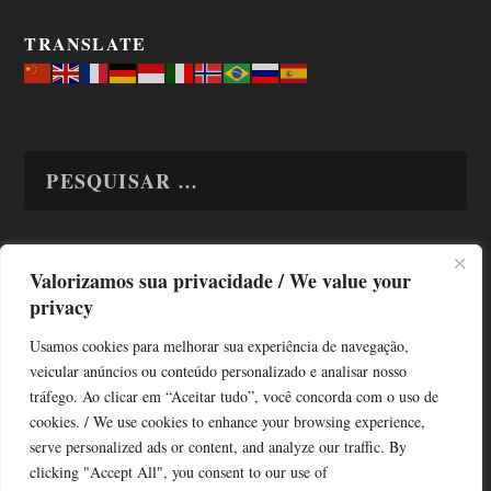
TRANSLATE
Valorizamos sua privacidade / We value your
TODAS OS ASSUNTOS
privacy
Usamos cookies para melhorar sua experiência de navegação,
veicular anúncios ou conteúdo personalizado e analisar nosso
tráfego. Ao clicar em “Aceitar tudo”, você concorda com o uso de
cookies. / We use cookies to enhance your browsing experience,
serve personalized ads or content, and analyze our traffic. By
Copyright © Alô Tatuapé 2013 / 2026
clicking "Accept All", you consent to our use of
Desenvolvido por ALOSP MKT DIGITAL