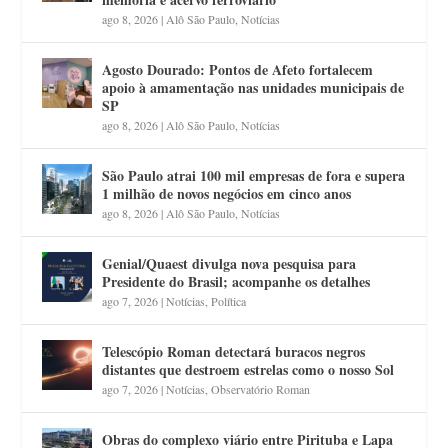
ago 8, 2026
|
Alô São Paulo
,
Notícias
Agosto Dourado: Pontos de Afeto fortalecem
apoio à amamentação nas unidades municipais de
SP
ago 8, 2026
|
Alô São Paulo
,
Notícias
São Paulo atrai 100 mil empresas de fora e supera
1 milhão de novos negócios em cinco anos
ago 8, 2026
|
Alô São Paulo
,
Notícias
Genial/Quaest divulga nova pesquisa para
Presidente do Brasil; acompanhe os detalhes
ago 7, 2026
|
Notícias
,
Política
Telescópio Roman detectará buracos negros
distantes que destroem estrelas como o nosso Sol
ago 7, 2026
|
Notícias
,
Observatório Roman
Obras do complexo viário entre Pirituba e Lapa