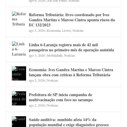
ago 6, 2026
|
Alô São Paulo
,
Notícias
Reforma Tributária: livro coordenado por Ives
Gandra Martins e Marcos Cintra aponta riscos da
EC 132/2023
ago 3, 2026
|
Economia
,
Livros
,
Notícias
Linha 6-Laranja registra mais de 42 mil
passageiros no primeiro mês de operação assistida
ago 3, 2026
|
Mobilidade
,
Notícias
Economia: Ives Gandra Martins e Marcos Cintra
lançam obra com críticas à Reforma Tributária
ago 2, 2026
|
Notícias
Prefeitura de SP inicia campanha de
multivacinação com foco no sarampo
ago 2, 2026
|
Notícias
Saúde auditiva: zumbido afeta 14% da
população mundial e exige diagnóstico precoce