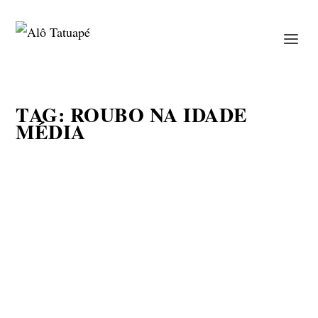
TAG:
ROUBO NA IDADE
MÉDIA
HISTÓRIA DO ROUBO NA
IDADE MÉDIA
Blog
,
História geral
,
Livros
READ MORE