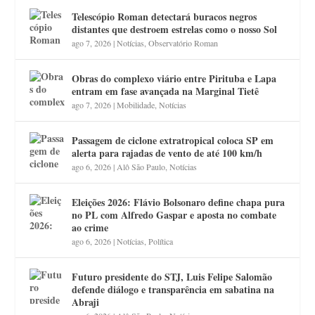
Telescópio Roman detectará buracos negros
distantes que destroem estrelas como o nosso Sol
ago 7, 2026
|
Notícias
,
Observatório Roman
Obras do complexo viário entre Pirituba e Lapa
entram em fase avançada na Marginal Tietê
ago 7, 2026
|
Mobilidade
,
Notícias
Passagem de ciclone extratropical coloca SP em
alerta para rajadas de vento de até 100 km/h
ago 6, 2026
|
Alô São Paulo
,
Notícias
Eleições 2026: Flávio Bolsonaro define chapa pura
no PL com Alfredo Gaspar e aposta no combate
ao crime
ago 6, 2026
|
Notícias
,
Política
Futuro presidente do STJ, Luis Felipe Salomão
defende diálogo e transparência em sabatina na
Abraji