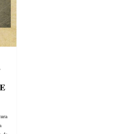
E
E
tura
a