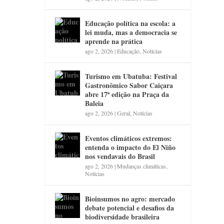
Educação política na escola: a
lei muda, mas a democracia se
aprende na prática
ago 2, 2026
|
Educação
,
Notícias
Turismo em Ubatuba: Festival
Gastronômico Sabor Caiçara
abre 17ª edição na Praça da
Baleia
ago 2, 2026
|
Geral
,
Notícias
Eventos climáticos extremos:
entenda o impacto do El Niño
nos vendavais do Brasil
ago 2, 2026
|
Mudanças climáticas
,
Notícias
Bioinsumos no agro: mercado
debate potencial e desafios da
biodiversidade brasileira