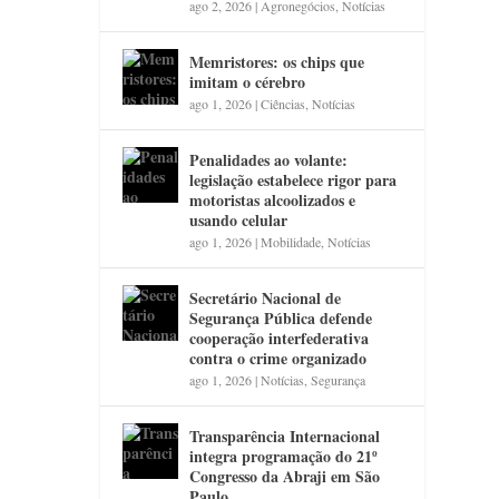
ago 2, 2026
|
Agronegócios
,
Notícias
Memristores: os chips que
imitam o cérebro
ago 1, 2026
|
Ciências
,
Notícias
Penalidades ao volante:
legislação estabelece rigor para
motoristas alcoolizados e
usando celular
ago 1, 2026
|
Mobilidade
,
Notícias
Secretário Nacional de
Segurança Pública defende
cooperação interfederativa
contra o crime organizado
ago 1, 2026
|
Notícias
,
Segurança
Transparência Internacional
integra programação do 21º
Congresso da Abraji em São
Paulo