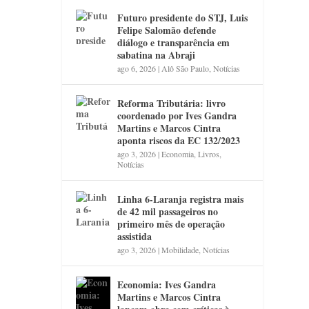
Futuro presidente do STJ, Luis
Felipe Salomão defende
diálogo e transparência em
sabatina na Abraji
ago 6, 2026
|
Alô São Paulo
,
Notícias
Reforma Tributária: livro
coordenado por Ives Gandra
Martins e Marcos Cintra
aponta riscos da EC 132/2023
ago 3, 2026
|
Economia
,
Livros
,
Notícias
Linha 6-Laranja registra mais
de 42 mil passageiros no
primeiro mês de operação
assistida
ago 3, 2026
|
Mobilidade
,
Notícias
Economia: Ives Gandra
Martins e Marcos Cintra