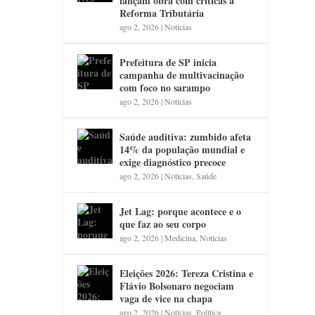
lançam obra com críticas à
Reforma Tributária
ago 2, 2026
|
Notícias
Prefeitura de SP inicia
campanha de multivacinação
com foco no sarampo
ago 2, 2026
|
Notícias
Saúde auditiva: zumbido afeta
14% da população mundial e
exige diagnóstico precoce
ago 2, 2026
|
Notícias
,
Saúde
Jet Lag: porque acontece e o
que faz ao seu corpo
ago 2, 2026
|
Medicina
,
Notícias
Eleições 2026: Tereza Cristina e
Flávio Bolsonaro negociam
vaga de vice na chapa
ago 2, 2026
|
Notícias
,
Política