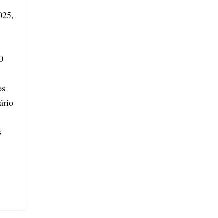
025,
0
os
ário
s