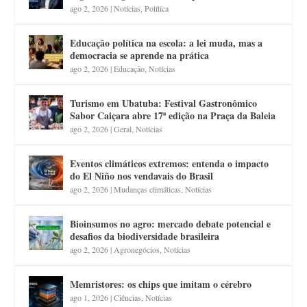
ago 2, 2026
|
Notícias
,
Política
Educação política na escola: a lei muda, mas a
democracia se aprende na prática
ago 2, 2026
|
Educação
,
Notícias
Turismo em Ubatuba: Festival Gastronômico
Sabor Caiçara abre 17ª edição na Praça da Baleia
ago 2, 2026
|
Geral
,
Notícias
Eventos climáticos extremos: entenda o impacto
do El Niño nos vendavais do Brasil
ago 2, 2026
|
Mudanças climáticas
,
Notícias
Bioinsumos no agro: mercado debate potencial e
desafios da biodiversidade brasileira
ago 2, 2026
|
Agronegócios
,
Notícias
Memristores: os chips que imitam o cérebro
ago 1, 2026
|
Ciências
,
Notícias