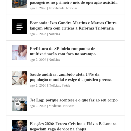
passageiros no primeiro mês de operação assistida
ago 3, 2026
|
Mobilidade
,
Notícias
Economia: Ives Gandra Martins e Marcos Cintra
lançam obra com críticas à Reforma Tributária
ago 2, 2026
|
Notícias
Prefeitura de SP inicia campanha de
multivacinação com foco no sarampo
ago 2, 2026
|
Notícias
Saúde auditiva: zumbido afeta 14% da
população mundial e exige diagnóstico precoce
ago 2, 2026
|
Notícias
,
Saúde
Jet Lag: porque acontece e o que faz ao seu corpo
ago 2, 2026
|
Medicina
,
Notícias
Eleições 2026: Tereza Cristina e Flávio Bolsonaro
negociam vaga de vice na chapa