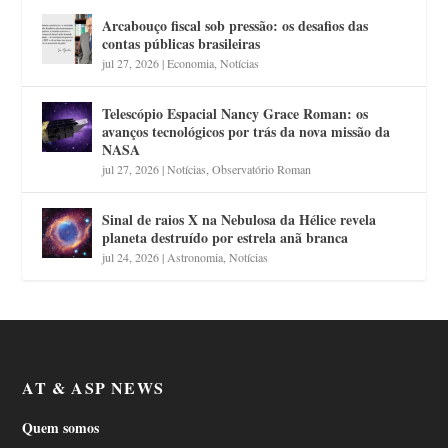
Arcabouço fiscal sob pressão: os desafios das
contas públicas brasileiras
jul 27, 2026
|
Economia
,
Notícias
Telescópio Espacial Nancy Grace Roman: os
avanços tecnológicos por trás da nova missão da
NASA
jul 27, 2026
|
Notícias
,
Observatório Roman
Sinal de raios X na Nebulosa da Hélice revela
planeta destruído por estrela anã branca
jul 24, 2026
|
Astronomia
,
Notícias
AT & ASP NEWS
Quem somos