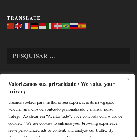
TRANSLATE
Valorizamos sua privacidade / We value your
TODAS OS ASSUNTOS
privacy
Usamos cookies para melhorar sua experiência de navegação,
veicular anúncios ou conteúdo personalizado e analisar nosso
tráfego. Ao clicar em “Aceitar tudo”, você concorda com o uso de
cookies. / We use cookies to enhance your browsing experience,
serve personalized ads or content, and analyze our traffic. By
Copyright © Alô Tatuapé 2013 / 2026