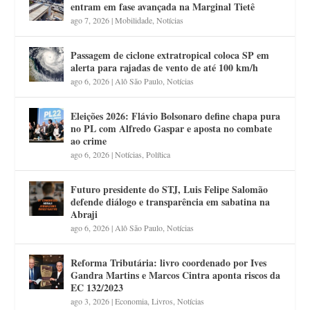
entram em fase avançada na Marginal Tietê
ago 7, 2026
|
Mobilidade
,
Notícias
Passagem de ciclone extratropical coloca SP em
alerta para rajadas de vento de até 100 km/h
ago 6, 2026
|
Alô São Paulo
,
Notícias
Eleições 2026: Flávio Bolsonaro define chapa pura
no PL com Alfredo Gaspar e aposta no combate
ao crime
ago 6, 2026
|
Notícias
,
Política
Futuro presidente do STJ, Luis Felipe Salomão
defende diálogo e transparência em sabatina na
Abraji
ago 6, 2026
|
Alô São Paulo
,
Notícias
Reforma Tributária: livro coordenado por Ives
Gandra Martins e Marcos Cintra aponta riscos da
EC 132/2023
ago 3, 2026
|
Economia
,
Livros
,
Notícias