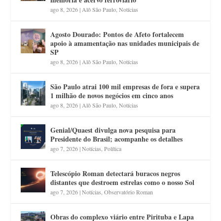
ago 8, 2026
|
Alô São Paulo
,
Notícias
Agosto Dourado: Pontos de Afeto fortalecem
apoio à amamentação nas unidades municipais de
SP
ago 8, 2026
|
Alô São Paulo
,
Notícias
São Paulo atrai 100 mil empresas de fora e supera
1 milhão de novos negócios em cinco anos
ago 8, 2026
|
Alô São Paulo
,
Notícias
Genial/Quaest divulga nova pesquisa para
Presidente do Brasil; acompanhe os detalhes
ago 7, 2026
|
Notícias
,
Política
Telescópio Roman detectará buracos negros
distantes que destroem estrelas como o nosso Sol
ago 7, 2026
|
Notícias
,
Observatório Roman
Obras do complexo viário entre Pirituba e Lapa