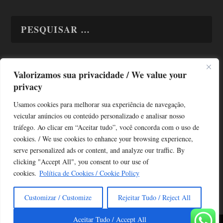
Valorizamos sua privacidade / We value your
TODAS OS ASSUNTOS
privacy
Usamos cookies para melhorar sua experiência de navegação,
veicular anúncios ou conteúdo personalizado e analisar nosso
tráfego. Ao clicar em “Aceitar tudo”, você concorda com o uso de
cookies. / We use cookies to enhance your browsing experience,
serve personalized ads or content, and analyze our traffic. By
Copyright © Alô Tatuapé 2013 / 2026
clicking "Accept All", you consent to our use of
Desenvolvido por ALOSP MKT DIGITAL
cookies.
Política de Cookies / Cookie Policy
Customizar / Customize
Rejeitar Tudo / Reject All
Aceitar Tudo / Accept All