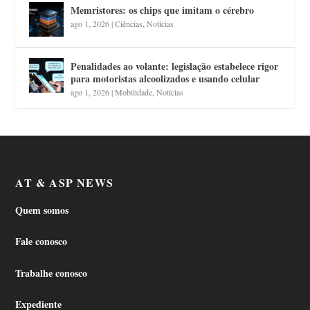
Memristores: os chips que imitam o cérebro
ago 1, 2026
|
Ciências
,
Notícias
Penalidades ao volante: legislação estabelece rigor
para motoristas alcoolizados e usando celular
ago 1, 2026
|
Mobilidade
,
Notícias
AT & ASP NEWS
Quem somos
Fale conosco
Trabalhe conosco
Expediente