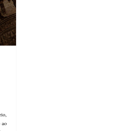
rio,
 ao