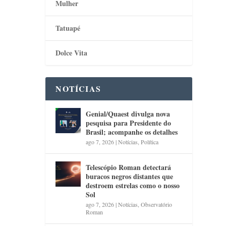
Mulher
Tatuapé
Dolce Vita
NOTÍCIAS
Genial/Quaest divulga nova
pesquisa para Presidente do
Brasil; acompanhe os detalhes
ago 7, 2026
|
Notícias
,
Política
Telescópio Roman detectará
buracos negros distantes que
destroem estrelas como o nosso
Sol
ago 7, 2026
|
Notícias
,
Observatório
Roman