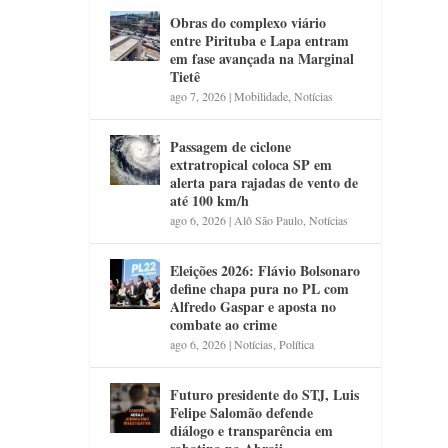
Obras do complexo viário
entre Pirituba e Lapa entram
em fase avançada na Marginal
Tietê
ago 7, 2026
|
Mobilidade
,
Notícias
Passagem de ciclone
extratropical coloca SP em
alerta para rajadas de vento de
até 100 km/h
ago 6, 2026
|
Alô São Paulo
,
Notícias
Eleições 2026: Flávio Bolsonaro
define chapa pura no PL com
Alfredo Gaspar e aposta no
combate ao crime
ago 6, 2026
|
Notícias
,
Política
Futuro presidente do STJ, Luis
Felipe Salomão defende
diálogo e transparência em