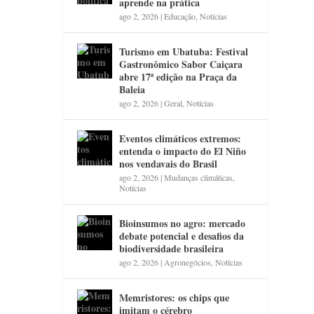
aprende na prática
ago 2, 2026
|
Educação
,
Notícias
Turismo em Ubatuba: Festival
Gastronômico Sabor Caiçara
abre 17ª edição na Praça da
Baleia
ago 2, 2026
|
Geral
,
Notícias
Eventos climáticos extremos:
entenda o impacto do El Niño
nos vendavais do Brasil
ago 2, 2026
|
Mudanças climáticas
,
Notícias
Bioinsumos no agro: mercado
debate potencial e desafios da
biodiversidade brasileira
ago 2, 2026
|
Agronegócios
,
Notícias
Memristores: os chips que
imitam o cérebro