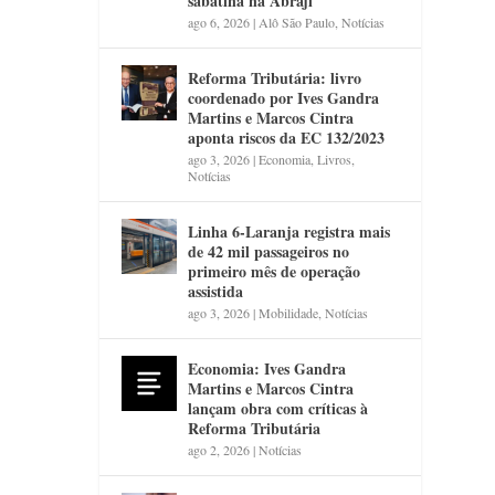
sabatina na Abraji
ago 6, 2026
|
Alô São Paulo
,
Notícias
Reforma Tributária: livro
coordenado por Ives Gandra
Martins e Marcos Cintra
aponta riscos da EC 132/2023
ago 3, 2026
|
Economia
,
Livros
,
Notícias
Linha 6-Laranja registra mais
de 42 mil passageiros no
primeiro mês de operação
assistida
ago 3, 2026
|
Mobilidade
,
Notícias
Economia: Ives Gandra
Martins e Marcos Cintra
lançam obra com críticas à
Reforma Tributária
ago 2, 2026
|
Notícias