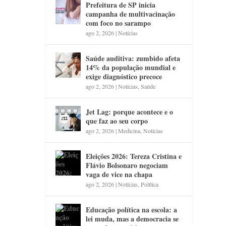
Prefeitura de SP inicia
campanha de multivacinação
com foco no sarampo
ago 2, 2026
|
Notícias
Saúde auditiva: zumbido afeta
14% da população mundial e
exige diagnóstico precoce
ago 2, 2026
|
Notícias
,
Saúde
Jet Lag: porque acontece e o
que faz ao seu corpo
ago 2, 2026
|
Medicina
,
Notícias
Eleições 2026: Tereza Cristina e
Flávio Bolsonaro negociam
vaga de vice na chapa
ago 2, 2026
|
Notícias
,
Política
Educação política na escola: a
lei muda, mas a democracia se