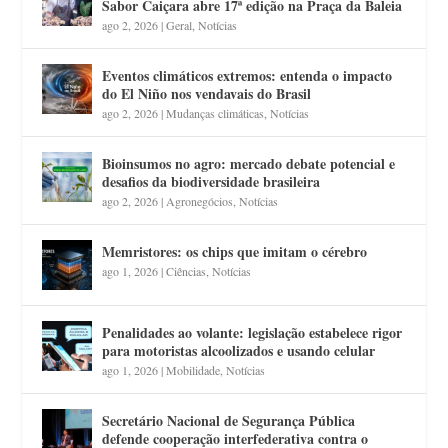
Sabor Caiçara abre 17ª edição na Praça da Baleia
ago 2, 2026
|
Geral
,
Notícias
Eventos climáticos extremos: entenda o impacto
do El Niño nos vendavais do Brasil
ago 2, 2026
|
Mudanças climáticas
,
Notícias
Bioinsumos no agro: mercado debate potencial e
desafios da biodiversidade brasileira
ago 2, 2026
|
Agronegócios
,
Notícias
Memristores: os chips que imitam o cérebro
ago 1, 2026
|
Ciências
,
Notícias
Penalidades ao volante: legislação estabelece rigor
para motoristas alcoolizados e usando celular
ago 1, 2026
|
Mobilidade
,
Notícias
Secretário Nacional de Segurança Pública
defende cooperação interfederativa contra o