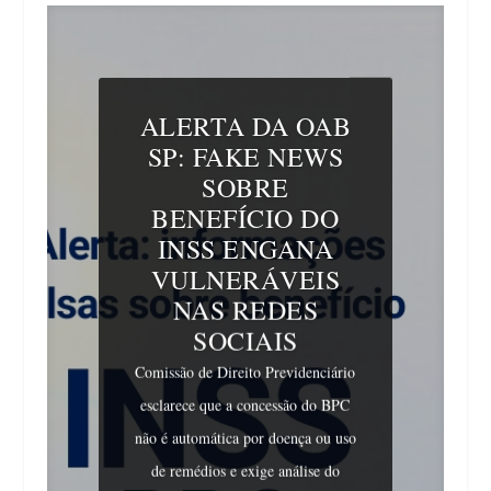
ALERTA DA OAB
SP: FAKE NEWS
SOBRE
BENEFÍCIO DO
INSS ENGANA
VULNERÁVEIS
NAS REDES
SOCIAIS
Comissão de Direito Previdenciário
esclarece que a concessão do BPC
não é automática por doença ou uso
de remédios e exige análise do