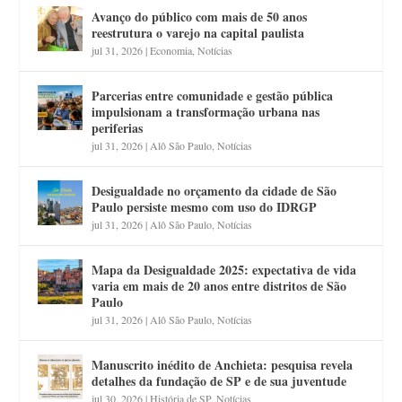
Avanço do público com mais de 50 anos
reestrutura o varejo na capital paulista
jul 31, 2026
|
Economia
,
Notícias
Parcerias entre comunidade e gestão pública
impulsionam a transformação urbana nas
periferias
jul 31, 2026
|
Alô São Paulo
,
Notícias
Desigualdade no orçamento da cidade de São
Paulo persiste mesmo com uso do IDRGP
jul 31, 2026
|
Alô São Paulo
,
Notícias
Mapa da Desigualdade 2025: expectativa de vida
varia em mais de 20 anos entre distritos de São
Paulo
jul 31, 2026
|
Alô São Paulo
,
Notícias
Manuscrito inédito de Anchieta: pesquisa revela
detalhes da fundação de SP e de sua juventude
jul 30, 2026
|
História de SP
,
Notícias