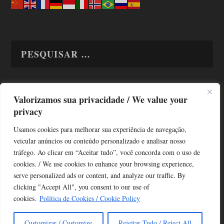
Valorizamos sua privacidade / We value your
TODAS OS ASSUNTOS
privacy
Usamos cookies para melhorar sua experiência de navegação,
veicular anúncios ou conteúdo personalizado e analisar nosso
tráfego. Ao clicar em “Aceitar tudo”, você concorda com o uso de
cookies. / We use cookies to enhance your browsing experience,
serve personalized ads or content, and analyze our traffic. By
Copyright © Alô Tatuapé 2013 / 2026
clicking "Accept All", you consent to our use of
Desenvolvido por ALOSP MKT DIGITAL
cookies.
Política de Cookies / Cookie Policy
Customizar / Customize
Rejeitar Tudo / Reject All