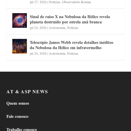
jul 27, 2026
|
Notícias
,
Observatório Roman
Sinal de raios X na Nebulosa da Hélice revela
planeta destruído por estrela anã branca
jul 24, 2026
|
Astronomia
,
Notícias
Telescópio James Webb revela detalhes inéditos
da Nebulosa da Hélice em infravermelho
jul 24, 2026
|
Astronomia
,
Notícias
AT & ASP NEWS
Quem somos
Fale conosco
Trabalhe conosco