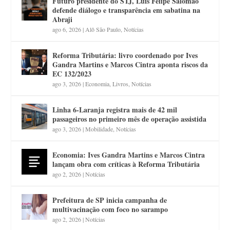
Futuro presidente do STJ, Luis Felipe Salomão
defende diálogo e transparência em sabatina na
Abraji
ago 6, 2026
|
Alô São Paulo
,
Notícias
Reforma Tributária: livro coordenado por Ives
Gandra Martins e Marcos Cintra aponta riscos da
EC 132/2023
ago 3, 2026
|
Economia
,
Livros
,
Notícias
Linha 6-Laranja registra mais de 42 mil
passageiros no primeiro mês de operação assistida
ago 3, 2026
|
Mobilidade
,
Notícias
Economia: Ives Gandra Martins e Marcos Cintra
lançam obra com críticas à Reforma Tributária
ago 2, 2026
|
Notícias
Prefeitura de SP inicia campanha de
multivacinação com foco no sarampo
ago 2, 2026
|
Notícias