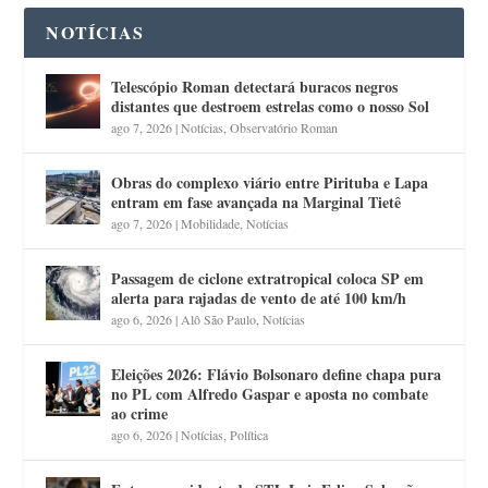
NOTÍCIAS
Telescópio Roman detectará buracos negros
distantes que destroem estrelas como o nosso Sol
ago 7, 2026
|
Notícias
,
Observatório Roman
Obras do complexo viário entre Pirituba e Lapa
entram em fase avançada na Marginal Tietê
ago 7, 2026
|
Mobilidade
,
Notícias
Passagem de ciclone extratropical coloca SP em
alerta para rajadas de vento de até 100 km/h
ago 6, 2026
|
Alô São Paulo
,
Notícias
Eleições 2026: Flávio Bolsonaro define chapa pura
no PL com Alfredo Gaspar e aposta no combate
ao crime
ago 6, 2026
|
Notícias
,
Política