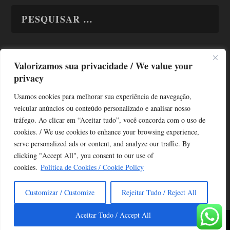
Valorizamos sua privacidade / We value your
TODAS OS ASSUNTOS
privacy
Usamos cookies para melhorar sua experiência de navegação,
veicular anúncios ou conteúdo personalizado e analisar nosso
tráfego. Ao clicar em “Aceitar tudo”, você concorda com o uso de
cookies. / We use cookies to enhance your browsing experience,
serve personalized ads or content, and analyze our traffic. By
Copyright © Alô Tatuapé 2013 / 2026
clicking "Accept All", you consent to our use of
Desenvolvido por ALOSP MKT DIGITAL
cookies.
Política de Cookies / Cookie Policy
Customizar / Customize
Rejeitar Tudo / Reject All
Aceitar Tudo / Accept All
Copyright 2021
Alô Tatuapé
| Elaborado por
Alô São Paulo