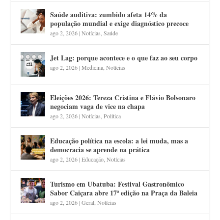
Saúde auditiva: zumbido afeta 14% da
população mundial e exige diagnóstico precoce
ago 2, 2026
|
Notícias
,
Saúde
Jet Lag: porque acontece e o que faz ao seu corpo
ago 2, 2026
|
Medicina
,
Notícias
Eleições 2026: Tereza Cristina e Flávio Bolsonaro
negociam vaga de vice na chapa
ago 2, 2026
|
Notícias
,
Política
Educação política na escola: a lei muda, mas a
democracia se aprende na prática
ago 2, 2026
|
Educação
,
Notícias
Turismo em Ubatuba: Festival Gastronômico
Sabor Caiçara abre 17ª edição na Praça da Baleia
ago 2, 2026
|
Geral
,
Notícias