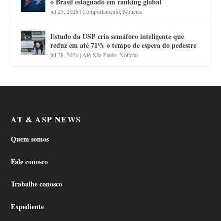
o Brasil estagnado em ranking global
jul 29, 2026
|
Comportamento
,
Notícias
Estudo da USP cria semáforo inteligente que
reduz em até 71% o tempo de espera do pedestre
jul 28, 2026
|
Alô São Paulo
,
Notícias
AT & ASP NEWS
Quem somos
Fale conosco
Trabalhe conosco
Expediente