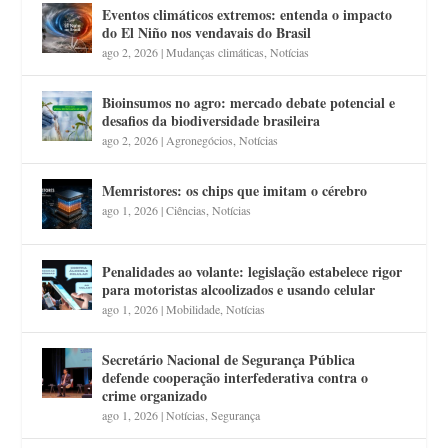
Eventos climáticos extremos: entenda o impacto
do El Niño nos vendavais do Brasil
ago 2, 2026
|
Mudanças climáticas
,
Notícias
Bioinsumos no agro: mercado debate potencial e
desafios da biodiversidade brasileira
ago 2, 2026
|
Agronegócios
,
Notícias
Memristores: os chips que imitam o cérebro
ago 1, 2026
|
Ciências
,
Notícias
Penalidades ao volante: legislação estabelece rigor
para motoristas alcoolizados e usando celular
ago 1, 2026
|
Mobilidade
,
Notícias
Secretário Nacional de Segurança Pública
defende cooperação interfederativa contra o
crime organizado
ago 1, 2026
|
Notícias
,
Segurança