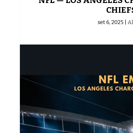
NFL — LOS ANGELES C
CHIEF
set 6, 2025
|
Al