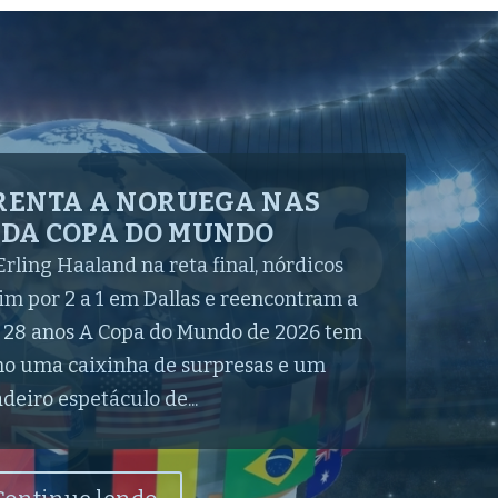
 JAPÃO DE VIRADA POR 2 A
 PRÓXIMO DOMINGO PELAS
OITAVAS
rtinelli garantem a vitória da Seleção
n após um primeiro tempo sonolento;
lotti aguarda o vencedor de Noruega e
sufoco, com o coração na boca e na base
a perseverança....