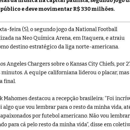
elas da música na capital paulista, segundo jogo d
e público e deve movimentar R$ 330 milhões.
ta-feira (5), o segundo jogo da National Football
ealizada na Neo Química Arena, em Itaquera, e atraiu
omo destino estratégico da liga norte-americana.
os Angeles Chargers sobre o Kansas City Chiefs, por 2
 minutos. A equipe californiana liderou o placar, mas
 final.
k Mahomes destacou a recepção brasileira: “Foi incríve
Foi algo que vou lembrar para o resto da minha vida, at
, apaixonados por futebol americano. Não vou lembrar
do para cá pelo resto da minha vida”, disse em coletiv