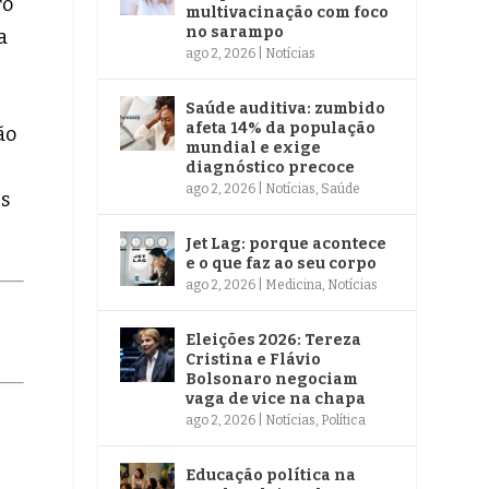
ro
multivacinação com foco
no sarampo
a
ago 2, 2026
|
Notícias
Saúde auditiva: zumbido
afeta 14% da população
ão
mundial e exige
diagnóstico precoce
ago 2, 2026
|
Notícias
,
Saúde
s
Jet Lag: porque acontece
e o que faz ao seu corpo
ago 2, 2026
|
Medicina
,
Notícias
Eleições 2026: Tereza
Cristina e Flávio
Bolsonaro negociam
vaga de vice na chapa
ago 2, 2026
|
Notícias
,
Política
Educação política na