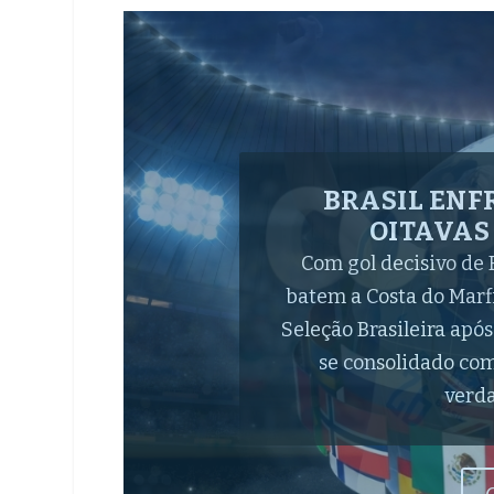
BRASIL VENCE O
1 E JOGA NO
Casemiro e Gabriel Ma
Canarinho em Housto
equipe de Carlo Ance
Costa do Marfim Foi no 
d