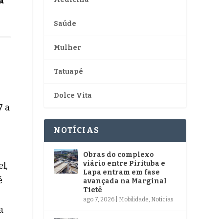
a
Saúde
Mulher
Tatuapé
Dolce Vita
7 a
NOTÍCIAS
Obras do complexo
viário entre Pirituba e
l,
Lapa entram em fase
é
avançada na Marginal
Tietê
ago 7, 2026
|
Mobilidade
,
Notícias
a