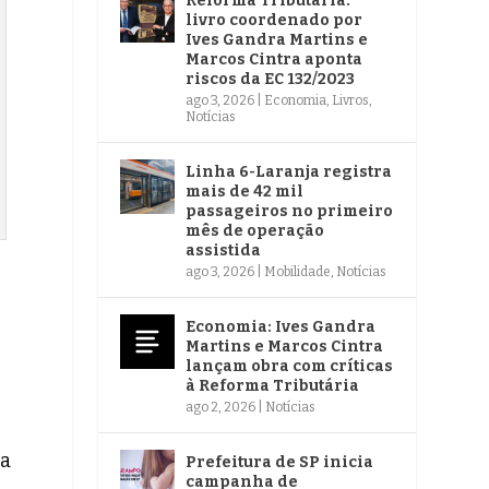
Reforma Tributária:
livro coordenado por
Ives Gandra Martins e
Marcos Cintra aponta
riscos da EC 132/2023
ago 3, 2026
|
Economia
,
Livros
,
Notícias
Linha 6-Laranja registra
mais de 42 mil
passageiros no primeiro
mês de operação
assistida
ago 3, 2026
|
Mobilidade
,
Notícias
Economia: Ives Gandra
Martins e Marcos Cintra
lançam obra com críticas
à Reforma Tributária
ago 2, 2026
|
Notícias
 a
Prefeitura de SP inicia
campanha de