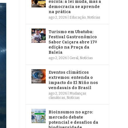
escola: a lei muda, mas a
democracia se aprende
na prática
ago 2, 2026
|
Educação
,
Notícias
Turismo em Ubatuba:
Festival Gastronômico
Sabor Caiçara abre 17ª
edição na Praça da
Baleia
ago 2, 2026
|
Geral
,
Notícias
Eventos climáticos
extremos: entenda o
impacto do El Niño nos
vendavais do Brasil
ago 2, 2026
|
Mudanças
climáticas
,
Notícias
Bioinsumos no agro:
mercado debate
potencial e desafios da
biodiversidade