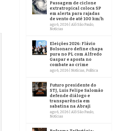
Passagem de ciclone
extratropical coloca SP
em alerta para rajadas
de vento de até 100 km/h
ago 6, 2026
|
Alô São Paulo
,
Notícias
Eleições 2026: Flávio
Bolsonaro define chapa
pura no PL com Alfredo
Gaspar e aposta no
combate ao crime
ago 6, 2026
|
Notícias
,
Política
Futuro presidente do
STJ, Luis Felipe Salomão
defende diálogo e
transparência em
sabatina na Abraji
ago 6, 2026
|
Alô São Paulo
,
Notícias