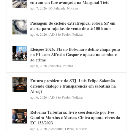
entram em fase avançada na Marginal Tietê
ago 7, 2026
|
Mobilidade
,
Notícias
Passagem de ciclone extratropical coloca SP em
alerta para rajadas de vento de até 100 km/h
ago 6, 2026
|
Alô São Paulo
,
Notícias
Eleições 2026: Flávio Bolsonaro define chapa pura
no PL com Alfredo Gaspar e aposta no combate
ao crime
ago 6, 2026
|
Notícias
,
Política
Futuro presidente do STJ, Luis Felipe Salomão
defende diálogo e transparência em sabatina na
Abraji
ago 6, 2026
|
Alô São Paulo
,
Notícias
Reforma Tributária: livro coordenado por Ives
Gandra Martins e Marcos Cintra aponta riscos da
EC 132/2023
ago 3, 2026
|
Economia
,
Livros
,
Notícias