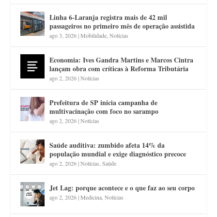
Linha 6-Laranja registra mais de 42 mil
passageiros no primeiro mês de operação assistida
ago 3, 2026
|
Mobilidade
,
Notícias
Economia: Ives Gandra Martins e Marcos Cintra
lançam obra com críticas à Reforma Tributária
ago 2, 2026
|
Notícias
Prefeitura de SP inicia campanha de
multivacinação com foco no sarampo
ago 2, 2026
|
Notícias
Saúde auditiva: zumbido afeta 14% da
população mundial e exige diagnóstico precoce
ago 2, 2026
|
Notícias
,
Saúde
Jet Lag: porque acontece e o que faz ao seu corpo
ago 2, 2026
|
Medicina
,
Notícias