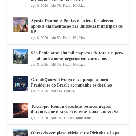
ago 8, 2026
|
Alô São Paulo
,
Notícias
Agosto Dourado: Pontos de Afeto fortalecem
apoio à amamentação nas unidades municipais de
SP
ago 8, 2026
|
Alô São Paulo
,
Notícias
São Paulo atrai 100 mil empresas de fora e supera
1 milhão de novos negócios em cinco anos
ago 8, 2026
|
Alô São Paulo
,
Notícias
Genial/Quaest divulga nova pesquisa para
Presidente do Brasil; acompanhe os detalhes
ago 7, 2026
|
Notícias
,
Política
Telescópio Roman detectará buracos negros
distantes que destroem estrelas como o nosso Sol
ago 7, 2026
|
Notícias
,
Observatório Roman
Obras do complexo viário entre Pirituba e Lapa