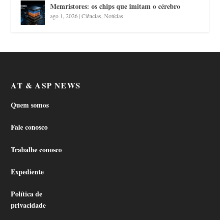
Memristores: os chips que imitam o cérebro
ago 1, 2026
|
Ciências
,
Notícias
AT & ASP NEWS
Quem somos
Fale conosco
Trabalhe conosco
Expediente
Política de
privacidade