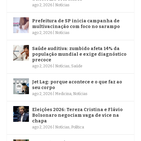
ago 2, 2026
|
Notícias
Prefeitura de SP inicia campanha de
multivacinação com foco no sarampo
ago 2, 2026
|
Notícias
Saúde auditiva: zumbido afeta 14% da
população mundial e exige diagnóstico
precoce
ago 2, 2026
|
Notícias
,
Saúde
Jet Lag: porque acontece e o que faz ao
seu corpo
ago 2, 2026
|
Medicina
,
Notícias
Eleições 2026: Tereza Cristina e Flávio
Bolsonaro negociam vaga de vice na
chapa
ago 2, 2026
|
Notícias
,
Política