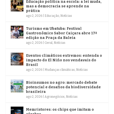
Educação política na escola: a lei muda,
mas a democracia se aprende na
prática
ago 2, 2026
|
Educação
,
Notícias
Turismo em Ubatuba: Festival
Gastronômico Sabor Caiçara abre 17ª
edição na Praça da Baleia
ago 2, 2026
|
Geral
,
Notícias
Eventos climáticos extremos: entenda o
impacto do El Niño nos vendavais do
Brasil
ago 2, 2026
|
Mudanças climáticas
,
Notícias
Bioinsumos no agro: mercado debate
potencial e desafios da biodiversidade
brasileira
ago 2, 2026
|
Agronegócios
,
Notícias
Memristores: os chips que imitam o