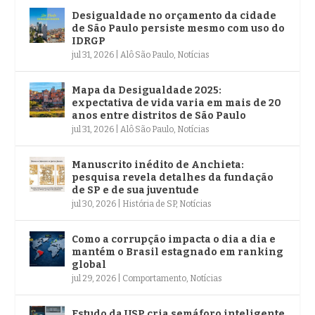
Desigualdade no orçamento da cidade
de São Paulo persiste mesmo com uso do
IDRGP
jul 31, 2026
|
Alô São Paulo
,
Notícias
Mapa da Desigualdade 2025:
expectativa de vida varia em mais de 20
anos entre distritos de São Paulo
jul 31, 2026
|
Alô São Paulo
,
Notícias
Manuscrito inédito de Anchieta:
pesquisa revela detalhes da fundação
de SP e de sua juventude
jul 30, 2026
|
História de SP
,
Notícias
Como a corrupção impacta o dia a dia e
mantém o Brasil estagnado em ranking
global
jul 29, 2026
|
Comportamento
,
Notícias
Estudo da USP cria semáforo inteligente