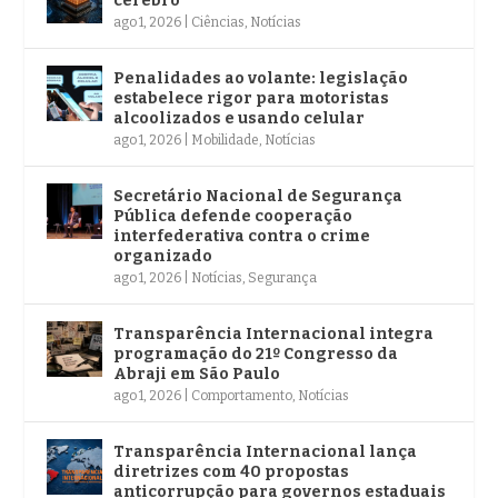
cérebro
ago 1, 2026
|
Ciências
,
Notícias
Penalidades ao volante: legislação
estabelece rigor para motoristas
alcoolizados e usando celular
ago 1, 2026
|
Mobilidade
,
Notícias
Secretário Nacional de Segurança
Pública defende cooperação
interfederativa contra o crime
organizado
ago 1, 2026
|
Notícias
,
Segurança
Transparência Internacional integra
programação do 21º Congresso da
Abraji em São Paulo
ago 1, 2026
|
Comportamento
,
Notícias
Transparência Internacional lança
diretrizes com 40 propostas
anticorrupção para governos estaduais