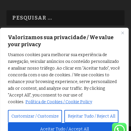
Valorizamos sua privacidade / We value
your privacy
TODAS OS ASSUNTOS
Usamos cookies para melhorar sua experiência de
navegação, veicular anúncios ou conteúdo personalizado
e analisar nosso tráfego. Ao clicar em “Aceitar tudo”, você
concorda com o uso de cookies. / We use cookies to
enhance your browsing experience, serve personalized
ads or content, and analyze our traffic. By clicking
Copyright © Alô Tatuapé 2013 / 2026
"Accept All", you consent to our use of
Desenvolvido por ALOSP MKT DIGITAL
cookies.
Política de Cookies / Cookie Policy
Customizar / Customize
Rejeitar Tudo / Reject All
Aceitar Tudo / Accept All