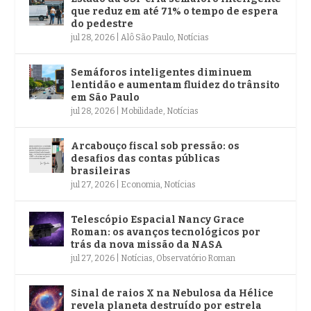
que reduz em até 71% o tempo de espera
do pedestre
jul 28, 2026
|
Alô São Paulo
,
Notícias
Semáforos inteligentes diminuem
lentidão e aumentam fluidez do trânsito
em São Paulo
jul 28, 2026
|
Mobilidade
,
Notícias
Arcabouço fiscal sob pressão: os
desafios das contas públicas
brasileiras
jul 27, 2026
|
Economia
,
Notícias
Telescópio Espacial Nancy Grace
Roman: os avanços tecnológicos por
trás da nova missão da NASA
jul 27, 2026
|
Notícias
,
Observatório Roman
Sinal de raios X na Nebulosa da Hélice
revela planeta destruído por estrela