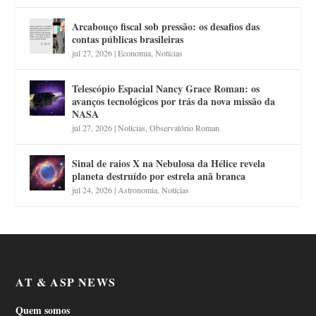
Arcabouço fiscal sob pressão: os desafios das
contas públicas brasileiras
jul 27, 2026
|
Economia
,
Notícias
Telescópio Espacial Nancy Grace Roman: os
avanços tecnológicos por trás da nova missão da
NASA
jul 27, 2026
|
Notícias
,
Observatório Roman
Sinal de raios X na Nebulosa da Hélice revela
planeta destruído por estrela anã branca
jul 24, 2026
|
Astronomia
,
Notícias
AT & ASP NEWS
Quem somos