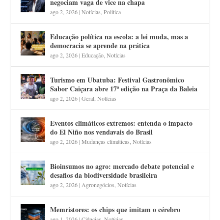
negociam vaga de vice na chapa
ago 2, 2026
|
Notícias
,
Política
Educação política na escola: a lei muda, mas a
democracia se aprende na prática
ago 2, 2026
|
Educação
,
Notícias
Turismo em Ubatuba: Festival Gastronômico
Sabor Caiçara abre 17ª edição na Praça da Baleia
ago 2, 2026
|
Geral
,
Notícias
Eventos climáticos extremos: entenda o impacto
do El Niño nos vendavais do Brasil
ago 2, 2026
|
Mudanças climáticas
,
Notícias
Bioinsumos no agro: mercado debate potencial e
desafios da biodiversidade brasileira
ago 2, 2026
|
Agronegócios
,
Notícias
Memristores: os chips que imitam o cérebro
ago 1, 2026
|
Ciências
,
Notícias