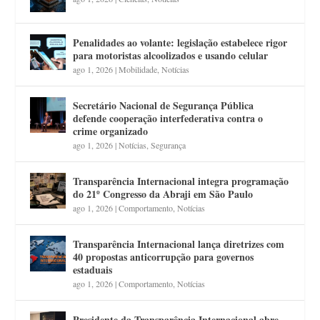
Penalidades ao volante: legislação estabelece rigor
para motoristas alcoolizados e usando celular
ago 1, 2026
|
Mobilidade
,
Notícias
Secretário Nacional de Segurança Pública
defende cooperação interfederativa contra o
crime organizado
ago 1, 2026
|
Notícias
,
Segurança
Transparência Internacional integra programação
do 21º Congresso da Abraji em São Paulo
ago 1, 2026
|
Comportamento
,
Notícias
Transparência Internacional lança diretrizes com
40 propostas anticorrupção para governos
estaduais
ago 1, 2026
|
Comportamento
,
Notícias
Presidente da Transparência Internacional abre