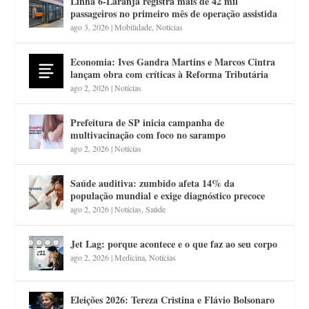
Linha 6-Laranja registra mais de 42 mil
passageiros no primeiro mês de operação assistida
ago 3, 2026
|
Mobilidade
,
Notícias
Economia: Ives Gandra Martins e Marcos Cintra
lançam obra com críticas à Reforma Tributária
ago 2, 2026
|
Notícias
Prefeitura de SP inicia campanha de
multivacinação com foco no sarampo
ago 2, 2026
|
Notícias
Saúde auditiva: zumbido afeta 14% da
população mundial e exige diagnóstico precoce
ago 2, 2026
|
Notícias
,
Saúde
Jet Lag: porque acontece e o que faz ao seu corpo
ago 2, 2026
|
Medicina
,
Notícias
Eleições 2026: Tereza Cristina e Flávio Bolsonaro