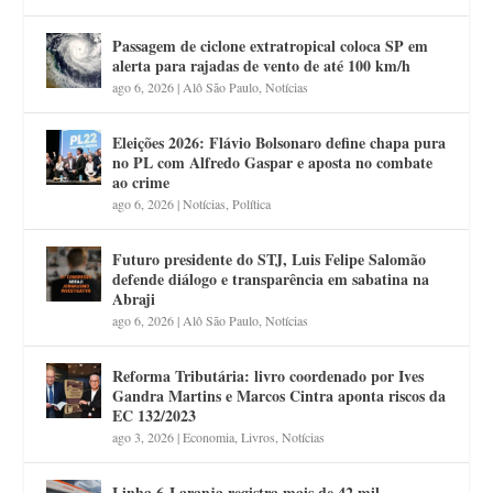
Passagem de ciclone extratropical coloca SP em
alerta para rajadas de vento de até 100 km/h
ago 6, 2026
|
Alô São Paulo
,
Notícias
Eleições 2026: Flávio Bolsonaro define chapa pura
no PL com Alfredo Gaspar e aposta no combate
ao crime
ago 6, 2026
|
Notícias
,
Política
Futuro presidente do STJ, Luis Felipe Salomão
defende diálogo e transparência em sabatina na
Abraji
ago 6, 2026
|
Alô São Paulo
,
Notícias
Reforma Tributária: livro coordenado por Ives
Gandra Martins e Marcos Cintra aponta riscos da
EC 132/2023
ago 3, 2026
|
Economia
,
Livros
,
Notícias
Linha 6-Laranja registra mais de 42 mil