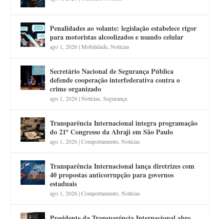
Penalidades ao volante: legislação estabelece rigor
para motoristas alcoolizados e usando celular
ago 1, 2026
|
Mobilidade
,
Notícias
Secretário Nacional de Segurança Pública
defende cooperação interfederativa contra o
crime organizado
ago 1, 2026
|
Notícias
,
Segurança
Transparência Internacional integra programação
do 21º Congresso da Abraji em São Paulo
ago 1, 2026
|
Comportamento
,
Notícias
Transparência Internacional lança diretrizes com
40 propostas anticorrupção para governos
estaduais
ago 1, 2026
|
Comportamento
,
Notícias
Presidente da Transparência Internacional abre