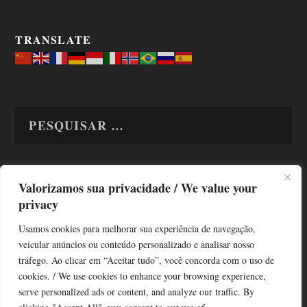
TRANSLATE
Valorizamos sua privacidade / We value your
TODAS OS ASSUNTOS
privacy
Usamos cookies para melhorar sua experiência de navegação,
veicular anúncios ou conteúdo personalizado e analisar nosso
tráfego. Ao clicar em “Aceitar tudo”, você concorda com o uso de
cookies. / We use cookies to enhance your browsing experience,
serve personalized ads or content, and analyze our traffic. By
Copyright © Alô Tatuapé 2013 / 2026