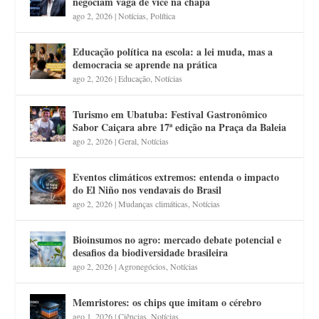
negociam vaga de vice na chapa
ago 2, 2026
|
Notícias
,
Política
Educação política na escola: a lei muda, mas a
democracia se aprende na prática
ago 2, 2026
|
Educação
,
Notícias
Turismo em Ubatuba: Festival Gastronômico
Sabor Caiçara abre 17ª edição na Praça da Baleia
ago 2, 2026
|
Geral
,
Notícias
Eventos climáticos extremos: entenda o impacto
do El Niño nos vendavais do Brasil
ago 2, 2026
|
Mudanças climáticas
,
Notícias
Bioinsumos no agro: mercado debate potencial e
desafios da biodiversidade brasileira
ago 2, 2026
|
Agronegócios
,
Notícias
Memristores: os chips que imitam o cérebro
ago 1, 2026
|
Ciências
,
Notícias