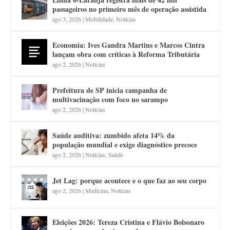
passageiros no primeiro mês de operação assistida
ago 3, 2026
|
Mobilidade
,
Notícias
Economia: Ives Gandra Martins e Marcos Cintra
lançam obra com críticas à Reforma Tributária
ago 2, 2026
|
Notícias
Prefeitura de SP inicia campanha de
multivacinação com foco no sarampo
ago 2, 2026
|
Notícias
Saúde auditiva: zumbido afeta 14% da
população mundial e exige diagnóstico precoce
ago 2, 2026
|
Notícias
,
Saúde
Jet Lag: porque acontece e o que faz ao seu corpo
ago 2, 2026
|
Medicina
,
Notícias
Eleições 2026: Tereza Cristina e Flávio Bolsonaro