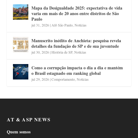
Mapa da Desigualdade 2025: expectativa de vida
varia em mais de 20 anos entre distritos de São
Paulo
jul 31, 2026
|
Alô São Paulo
,
Notícias
Manuscrito inédito de Anchieta: pesquisa revela
detalhes da fundação de SP e de sua juventude
jul 30, 2026
|
História de SP
,
Notícias
Como a corrupção impacta o dia a dia e mantém
o Brasil estagnado em ranking global
jul 29, 2026
|
Comportamento
,
Notícias
AT & ASP NEWS
Quem somos