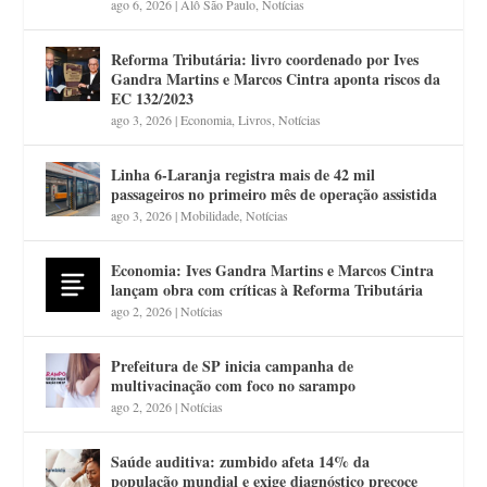
ago 6, 2026
|
Alô São Paulo
,
Notícias
Reforma Tributária: livro coordenado por Ives
Gandra Martins e Marcos Cintra aponta riscos da
EC 132/2023
ago 3, 2026
|
Economia
,
Livros
,
Notícias
Linha 6-Laranja registra mais de 42 mil
passageiros no primeiro mês de operação assistida
ago 3, 2026
|
Mobilidade
,
Notícias
Economia: Ives Gandra Martins e Marcos Cintra
lançam obra com críticas à Reforma Tributária
ago 2, 2026
|
Notícias
Prefeitura de SP inicia campanha de
multivacinação com foco no sarampo
ago 2, 2026
|
Notícias
Saúde auditiva: zumbido afeta 14% da
população mundial e exige diagnóstico precoce