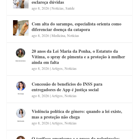
esclareça dúvidas
ago 8, 2026
|
Notícias
,
Saúde
Com alta do sarampo, especialista orienta como
diferenciar doença da catapora
ago 8, 2026
|
Medicina
,
Notícias
20 anos da Lei Maria da Penha, o Estatuto da
Vítima, o spray de pimenta e a proteção à mulher
ainda em falta
ago 8, 2026
|
Artigos
,
Notícias
Concessão de benefícios do INSS para
entregadores de App é justiça social
ago 8, 2026
|
Artigos
,
Notícias
Violência política de gênero: quando a lei existe,
mas a proteção não chega
ago 8, 2026
|
Artigos
,
Notícias
O tarifaço americano e o preço da polarização: