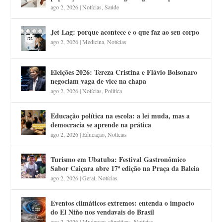
ago 2, 2026
|
Notícias
,
Saúde
Jet Lag: porque acontece e o que faz ao seu corpo
ago 2, 2026
|
Medicina
,
Notícias
Eleições 2026: Tereza Cristina e Flávio Bolsonaro
negociam vaga de vice na chapa
ago 2, 2026
|
Notícias
,
Política
Educação política na escola: a lei muda, mas a
democracia se aprende na prática
ago 2, 2026
|
Educação
,
Notícias
Turismo em Ubatuba: Festival Gastronômico
Sabor Caiçara abre 17ª edição na Praça da Baleia
ago 2, 2026
|
Geral
,
Notícias
Eventos climáticos extremos: entenda o impacto
do El Niño nos vendavais do Brasil
ago 2, 2026
|
Mudanças climáticas
,
Notícias