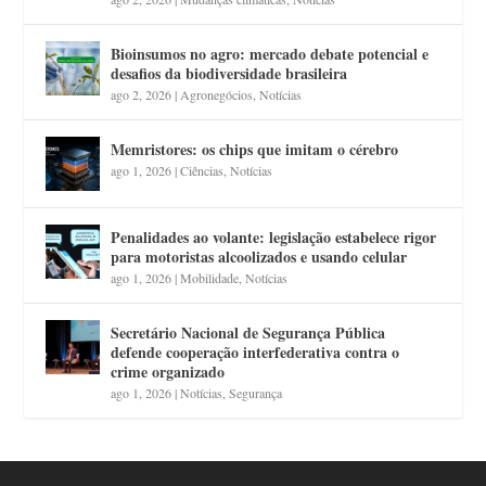
Bioinsumos no agro: mercado debate potencial e
desafios da biodiversidade brasileira
ago 2, 2026
|
Agronegócios
,
Notícias
Memristores: os chips que imitam o cérebro
ago 1, 2026
|
Ciências
,
Notícias
Penalidades ao volante: legislação estabelece rigor
para motoristas alcoolizados e usando celular
ago 1, 2026
|
Mobilidade
,
Notícias
Secretário Nacional de Segurança Pública
defende cooperação interfederativa contra o
crime organizado
ago 1, 2026
|
Notícias
,
Segurança