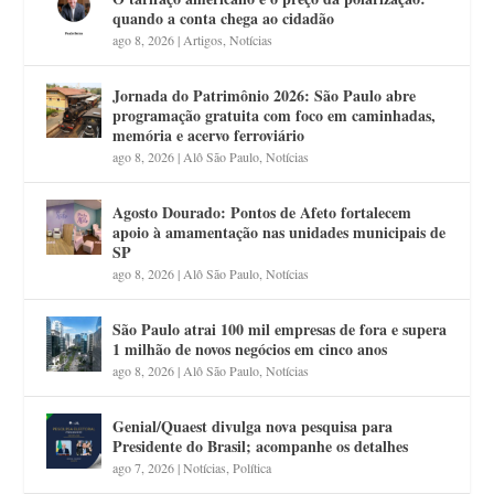
quando a conta chega ao cidadão
ago 8, 2026
|
Artigos
,
Notícias
Jornada do Patrimônio 2026: São Paulo abre
programação gratuita com foco em caminhadas,
memória e acervo ferroviário
ago 8, 2026
|
Alô São Paulo
,
Notícias
Agosto Dourado: Pontos de Afeto fortalecem
apoio à amamentação nas unidades municipais de
SP
ago 8, 2026
|
Alô São Paulo
,
Notícias
São Paulo atrai 100 mil empresas de fora e supera
1 milhão de novos negócios em cinco anos
ago 8, 2026
|
Alô São Paulo
,
Notícias
Genial/Quaest divulga nova pesquisa para
Presidente do Brasil; acompanhe os detalhes
ago 7, 2026
|
Notícias
,
Política