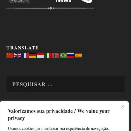
TRANSLATE
Valorizamos sua privacidade / We value your
TODAS OS ASSUNTOS
privacy
Usamos cookies para melhorar sua experiência de navegação,