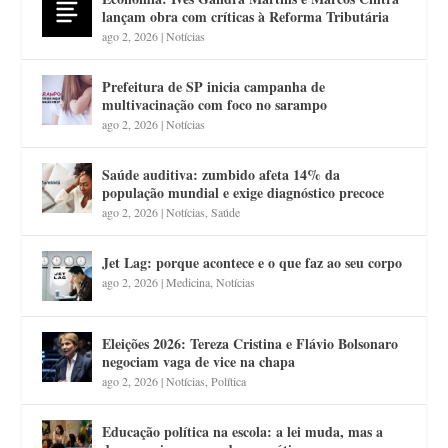
lançam obra com críticas à Reforma Tributária
ago 2, 2026
|
Notícias
Prefeitura de SP inicia campanha de
multivacinação com foco no sarampo
ago 2, 2026
|
Notícias
Saúde auditiva: zumbido afeta 14% da
população mundial e exige diagnóstico precoce
ago 2, 2026
|
Notícias
,
Saúde
Jet Lag: porque acontece e o que faz ao seu corpo
ago 2, 2026
|
Medicina
,
Notícias
Eleições 2026: Tereza Cristina e Flávio Bolsonaro
negociam vaga de vice na chapa
ago 2, 2026
|
Notícias
,
Política
Educação política na escola: a lei muda, mas a