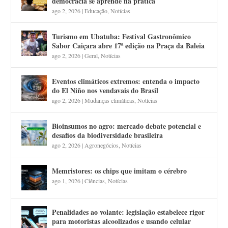
democracia se aprende na prática
ago 2, 2026
|
Educação
,
Notícias
Turismo em Ubatuba: Festival Gastronômico
Sabor Caiçara abre 17ª edição na Praça da Baleia
ago 2, 2026
|
Geral
,
Notícias
Eventos climáticos extremos: entenda o impacto
do El Niño nos vendavais do Brasil
ago 2, 2026
|
Mudanças climáticas
,
Notícias
Bioinsumos no agro: mercado debate potencial e
desafios da biodiversidade brasileira
ago 2, 2026
|
Agronegócios
,
Notícias
Memristores: os chips que imitam o cérebro
ago 1, 2026
|
Ciências
,
Notícias
Penalidades ao volante: legislação estabelece rigor
para motoristas alcoolizados e usando celular