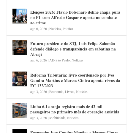
Eleições 2026: Flávio Bolsonaro define chapa pura
no PL com Alfredo Gaspar e aposta no combate
ao crime
ago 6, 2026
|
Notícias
,
Política
Futuro presidente do STJ, Luis Felipe Salomão
defende diálogo e transparência em sabatina na
Abraji
ago 6, 2026
|
Alô São Paulo
,
Notícias
Reforma Tributária: livro coordenado por Ives
Gandra Martins e Marcos Cintra aponta riscos da
EC 132/2023
ago 3, 2026
|
Economia
,
Livros
,
Notícias
Linha 6-Laranja registra mais de 42 mil
passageiros no primeiro mês de operação assistida
ago 3, 2026
|
Mobilidade
,
Notícias
Economia: Ives Gandra Martins e Marcos Cintra