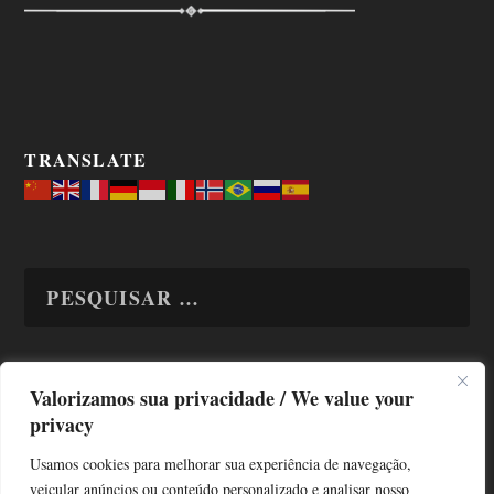
TRANSLATE
Valorizamos sua privacidade / We value your
TODAS OS ASSUNTOS
privacy
Usamos cookies para melhorar sua experiência de navegação,
veicular anúncios ou conteúdo personalizado e analisar nosso