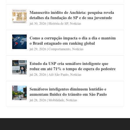
Manuscrito inédito de Anchieta: pesquisa revela
detalhes da fundação de SP e de sua juventude
jul 30, 2026
|
História de SP
,
Notícias
Como a corrupção impacta o dia a dia e mantém
o Brasil estagnado em ranking global
jul 29, 2026
|
Comportamento
,
Notícias
Estudo da USP cria semáforo inteligente que
reduz em até 71% o tempo de espera do pedestre
jul 28, 2026
|
Alô São Paulo
,
Notícias
Semáforos inteligentes diminuem lentidão e
aumentam fluidez do trânsito em São Paulo
jul 28, 2026
|
Mobilidade
,
Notícias