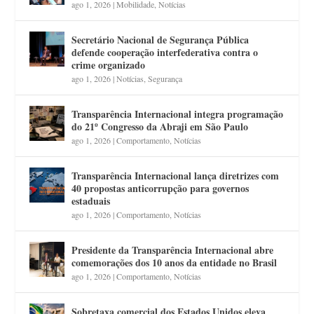
ago 1, 2026
|
Mobilidade
,
Notícias
Secretário Nacional de Segurança Pública
defende cooperação interfederativa contra o
crime organizado
ago 1, 2026
|
Notícias
,
Segurança
Transparência Internacional integra programação
do 21º Congresso da Abraji em São Paulo
ago 1, 2026
|
Comportamento
,
Notícias
Transparência Internacional lança diretrizes com
40 propostas anticorrupção para governos
estaduais
ago 1, 2026
|
Comportamento
,
Notícias
Presidente da Transparência Internacional abre
comemorações dos 10 anos da entidade no Brasil
ago 1, 2026
|
Comportamento
,
Notícias
Sobretaxa comercial dos Estados Unidos eleva