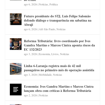
ago 6, 2026
|
Notícias
,
Política
Futuro presidente do STJ, Luis Felipe Salomão
defende diálogo e transparência em sabatina na
Abraji
ago 6, 2026
|
Alô São Paulo
,
Notícias
Reforma Tributária: livro coordenado por Ives
Gandra Martins e Marcos Cintra aponta riscos da
EC 132/2023
ago 3, 2026
|
Economia
,
Livros
,
Notícias
Linha 6-Laranja registra mais de 42 mil
passageiros no primeiro mês de operação assistida
ago 3, 2026
|
Mobilidade
,
Notícias
Economia: Ives Gandra Martins e Marcos Cintra
lançam obra com críticas à Reforma Tributária
ago 2, 2026
|
Notícias