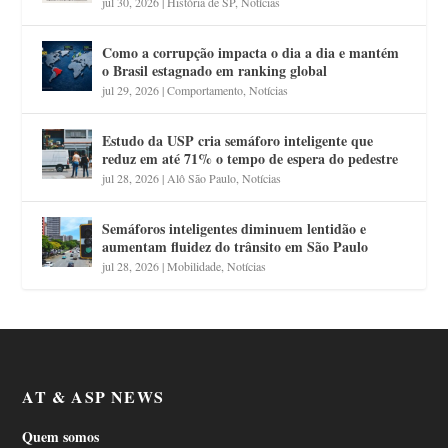
jul 30, 2026
|
História de SP
,
Notícias
Como a corrupção impacta o dia a dia e mantém
o Brasil estagnado em ranking global
jul 29, 2026
|
Comportamento
,
Notícias
Estudo da USP cria semáforo inteligente que
reduz em até 71% o tempo de espera do pedestre
jul 28, 2026
|
Alô São Paulo
,
Notícias
Semáforos inteligentes diminuem lentidão e
aumentam fluidez do trânsito em São Paulo
jul 28, 2026
|
Mobilidade
,
Notícias
AT & ASP NEWS
Quem somos