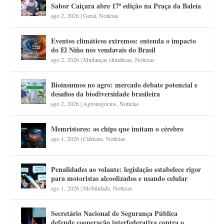
Sabor Caiçara abre 17ª edição na Praça da Baleia
ago 2, 2026
|
Geral
,
Notícias
Eventos climáticos extremos: entenda o impacto
do El Niño nos vendavais do Brasil
ago 2, 2026
|
Mudanças climáticas
,
Notícias
Bioinsumos no agro: mercado debate potencial e
desafios da biodiversidade brasileira
ago 2, 2026
|
Agronegócios
,
Notícias
Memristores: os chips que imitam o cérebro
ago 1, 2026
|
Ciências
,
Notícias
Penalidades ao volante: legislação estabelece rigor
para motoristas alcoolizados e usando celular
ago 1, 2026
|
Mobilidade
,
Notícias
Secretário Nacional de Segurança Pública
defende cooperação interfederativa contra o