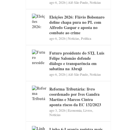
ago 6, 2026
|
Alô São Paulo
,
Notícias
Eleições 2026: Flávio Bolsonaro
define chapa pura no PL com
Alfredo Gaspar e aposta no
combate ao crime
ago 6, 2026
|
Notícias
,
Política
Futuro presidente do STJ, Luis
Felipe Salomão defende
diálogo e transparência em
sabatina na Abraji
ago 6, 2026
|
Alô São Paulo
,
Notícias
Reforma Tributária: livro
coordenado por Ives Gandra
Martins e Marcos Cintra
aponta riscos da EC 132/2023
ago 3, 2026
|
Economia
,
Livros
,
Notícias
Linha 6-Laranja registra mais