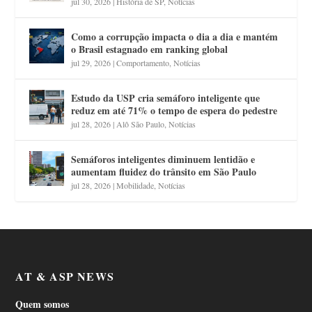
jul 30, 2026
|
História de SP
,
Notícias
Como a corrupção impacta o dia a dia e mantém
o Brasil estagnado em ranking global
jul 29, 2026
|
Comportamento
,
Notícias
Estudo da USP cria semáforo inteligente que
reduz em até 71% o tempo de espera do pedestre
jul 28, 2026
|
Alô São Paulo
,
Notícias
Semáforos inteligentes diminuem lentidão e
aumentam fluidez do trânsito em São Paulo
jul 28, 2026
|
Mobilidade
,
Notícias
AT & ASP NEWS
Quem somos