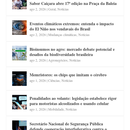
Sabor Caiçara abre 17ª edição na Praça da Baleia
ago 2, 2026
|
Geral
,
Notícias
Eventos climáticos extremos: entenda o impacto
do El Niño nos vendavais do Brasil
ago 2, 2026
|
Mudanças climáticas
,
Notícias
Bioinsumos no agro: mercado debate potencial e
desafios da biodiversidade brasileira
ago 2, 2026
|
Agronegócios
,
Notícias
Memristores: os chips que imitam o cérebro
ago 1, 2026
|
Ciências
,
Notícias
Penalidades ao volante: legislação estabelece rigor
para motoristas alcoolizados e usando celular
ago 1, 2026
|
Mobilidade
,
Notícias
Secretário Nacional de Segurança Pública
defende cooperação interfederativa contra o