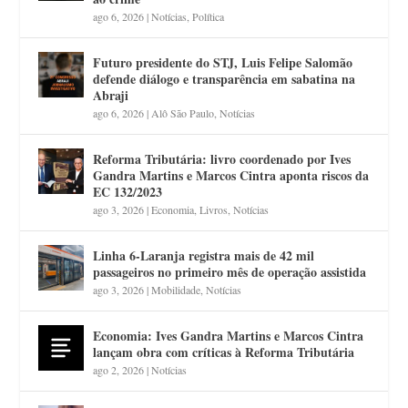
ago 6, 2026
|
Notícias
,
Política
Futuro presidente do STJ, Luis Felipe Salomão
defende diálogo e transparência em sabatina na
Abraji
ago 6, 2026
|
Alô São Paulo
,
Notícias
Reforma Tributária: livro coordenado por Ives
Gandra Martins e Marcos Cintra aponta riscos da
EC 132/2023
ago 3, 2026
|
Economia
,
Livros
,
Notícias
Linha 6-Laranja registra mais de 42 mil
passageiros no primeiro mês de operação assistida
ago 3, 2026
|
Mobilidade
,
Notícias
Economia: Ives Gandra Martins e Marcos Cintra
lançam obra com críticas à Reforma Tributária
ago 2, 2026
|
Notícias