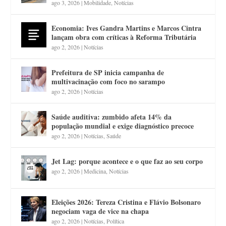
ago 3, 2026
|
Mobilidade
,
Notícias
Economia: Ives Gandra Martins e Marcos Cintra
lançam obra com críticas à Reforma Tributária
ago 2, 2026
|
Notícias
Prefeitura de SP inicia campanha de
multivacinação com foco no sarampo
ago 2, 2026
|
Notícias
Saúde auditiva: zumbido afeta 14% da
população mundial e exige diagnóstico precoce
ago 2, 2026
|
Notícias
,
Saúde
Jet Lag: porque acontece e o que faz ao seu corpo
ago 2, 2026
|
Medicina
,
Notícias
Eleições 2026: Tereza Cristina e Flávio Bolsonaro
negociam vaga de vice na chapa
ago 2, 2026
|
Notícias
,
Política