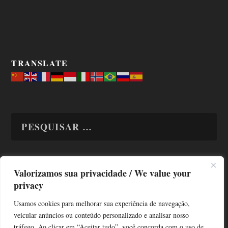
TRANSLATE
Valorizamos sua privacidade / We value your
TODAS OS ASSUNTOS
privacy
Usamos cookies para melhorar sua experiência de navegação,
veicular anúncios ou conteúdo personalizado e analisar nosso
tráfego. Ao clicar em “Aceitar tudo”, você concorda com o uso de