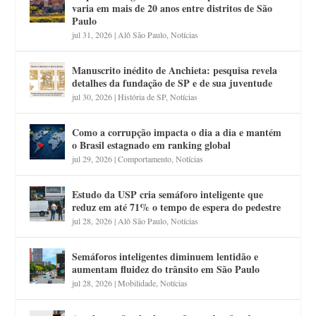
varia em mais de 20 anos entre distritos de São
Paulo
jul 31, 2026
|
Alô São Paulo
,
Notícias
Manuscrito inédito de Anchieta: pesquisa revela
detalhes da fundação de SP e de sua juventude
jul 30, 2026
|
História de SP
,
Notícias
Como a corrupção impacta o dia a dia e mantém
o Brasil estagnado em ranking global
jul 29, 2026
|
Comportamento
,
Notícias
Estudo da USP cria semáforo inteligente que
reduz em até 71% o tempo de espera do pedestre
jul 28, 2026
|
Alô São Paulo
,
Notícias
Semáforos inteligentes diminuem lentidão e
aumentam fluidez do trânsito em São Paulo
jul 28, 2026
|
Mobilidade
,
Notícias