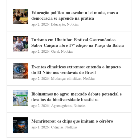
Educação política na escola: a lei muda, mas a
democracia se aprende na prática
ago 2, 2026
|
Educação
,
Notícias
Turismo em Ubatuba: Festival Gastronômico
Sabor Caiçara abre 17ª edição na Praça da Baleia
ago 2, 2026
|
Geral
,
Notícias
Eventos climáticos extremos: entenda o impacto
do El Niño nos vendavais do Brasil
ago 2, 2026
|
Mudanças climáticas
,
Notícias
Bioinsumos no agro: mercado debate potencial e
desafios da biodiversidade brasileira
ago 2, 2026
|
Agronegócios
,
Notícias
Memristores: os chips que imitam o cérebro
ago 1, 2026
|
Ciências
,
Notícias