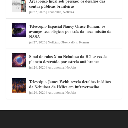
Arcabouço fiscal sob pressão: os desafios das
contas públicas brasileiras
jul 27, 2026
|
Economia
,
Notícias
Telescópio Espacial Nancy Grace Roman: os
avanços tecnológicos por trás da nova missão da
NASA
jul 27, 2026
|
Notícias
,
Observatório Roman
Sinal de raios X na Nebulosa da Hélice revela
planeta destruído por estrela anã branca
jul 24, 2026
|
Astronomia
,
Notícias
Telescópio James Webb revela detalhes inéditos
da Nebulosa da Hélice em infravermelho
jul 24, 2026
|
Astronomia
,
Notícias