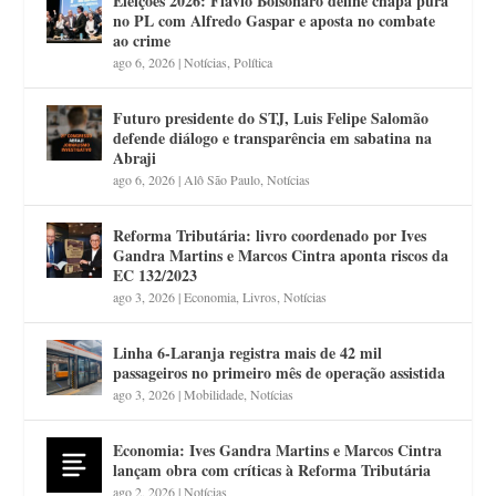
Eleições 2026: Flávio Bolsonaro define chapa pura
no PL com Alfredo Gaspar e aposta no combate
ao crime
ago 6, 2026
|
Notícias
,
Política
Futuro presidente do STJ, Luis Felipe Salomão
defende diálogo e transparência em sabatina na
Abraji
ago 6, 2026
|
Alô São Paulo
,
Notícias
Reforma Tributária: livro coordenado por Ives
Gandra Martins e Marcos Cintra aponta riscos da
EC 132/2023
ago 3, 2026
|
Economia
,
Livros
,
Notícias
Linha 6-Laranja registra mais de 42 mil
passageiros no primeiro mês de operação assistida
ago 3, 2026
|
Mobilidade
,
Notícias
Economia: Ives Gandra Martins e Marcos Cintra
lançam obra com críticas à Reforma Tributária
ago 2, 2026
|
Notícias