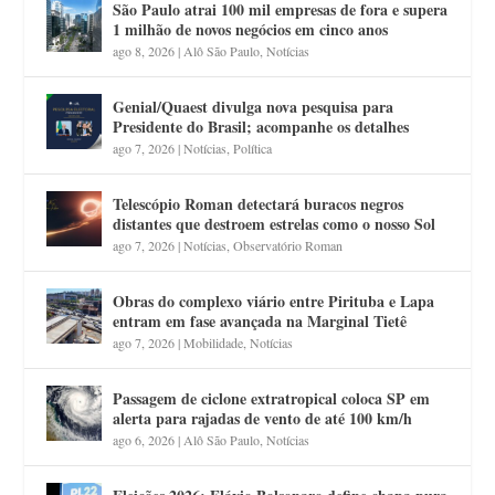
São Paulo atrai 100 mil empresas de fora e supera
1 milhão de novos negócios em cinco anos
ago 8, 2026
|
Alô São Paulo
,
Notícias
Genial/Quaest divulga nova pesquisa para
Presidente do Brasil; acompanhe os detalhes
ago 7, 2026
|
Notícias
,
Política
Telescópio Roman detectará buracos negros
distantes que destroem estrelas como o nosso Sol
ago 7, 2026
|
Notícias
,
Observatório Roman
Obras do complexo viário entre Pirituba e Lapa
entram em fase avançada na Marginal Tietê
ago 7, 2026
|
Mobilidade
,
Notícias
Passagem de ciclone extratropical coloca SP em
alerta para rajadas de vento de até 100 km/h
ago 6, 2026
|
Alô São Paulo
,
Notícias