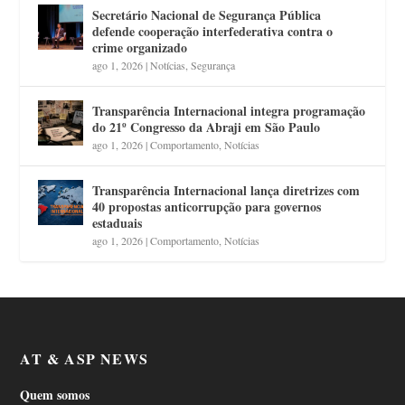
Secretário Nacional de Segurança Pública
defende cooperação interfederativa contra o
crime organizado
ago 1, 2026
|
Notícias
,
Segurança
Transparência Internacional integra programação
do 21º Congresso da Abraji em São Paulo
ago 1, 2026
|
Comportamento
,
Notícias
Transparência Internacional lança diretrizes com
40 propostas anticorrupção para governos
estaduais
ago 1, 2026
|
Comportamento
,
Notícias
AT & ASP NEWS
Quem somos