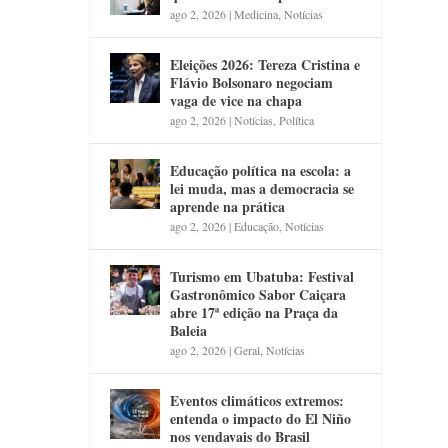
ago 2, 2026
|
Medicina
,
Notícias
Eleições 2026: Tereza Cristina e
Flávio Bolsonaro negociam
vaga de vice na chapa
ago 2, 2026
|
Notícias
,
Política
Educação política na escola: a
lei muda, mas a democracia se
aprende na prática
ago 2, 2026
|
Educação
,
Notícias
Turismo em Ubatuba: Festival
Gastronômico Sabor Caiçara
abre 17ª edição na Praça da
Baleia
ago 2, 2026
|
Geral
,
Notícias
Eventos climáticos extremos:
entenda o impacto do El Niño
nos vendavais do Brasil