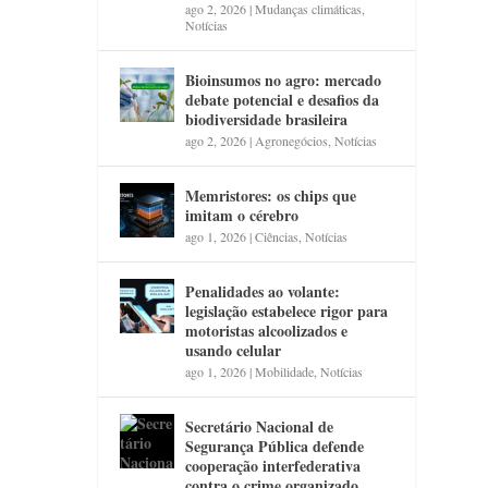
ago 2, 2026
|
Mudanças climáticas
,
Notícias
Bioinsumos no agro: mercado
debate potencial e desafios da
biodiversidade brasileira
ago 2, 2026
|
Agronegócios
,
Notícias
Memristores: os chips que
imitam o cérebro
ago 1, 2026
|
Ciências
,
Notícias
Penalidades ao volante:
legislação estabelece rigor para
motoristas alcoolizados e
usando celular
ago 1, 2026
|
Mobilidade
,
Notícias
Secretário Nacional de
Segurança Pública defende
cooperação interfederativa
contra o crime organizado