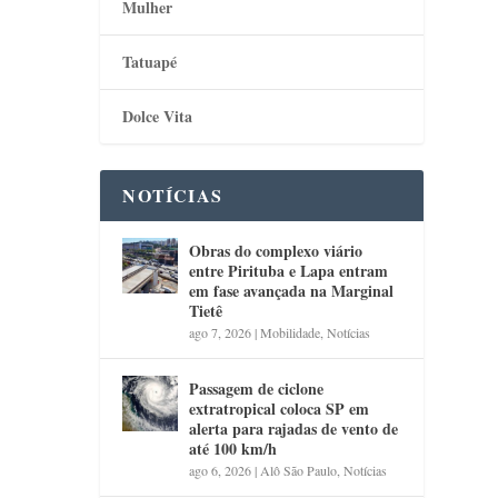
Mulher
Tatuapé
Dolce Vita
NOTÍCIAS
Obras do complexo viário
entre Pirituba e Lapa entram
em fase avançada na Marginal
Tietê
ago 7, 2026
|
Mobilidade
,
Notícias
Passagem de ciclone
extratropical coloca SP em
alerta para rajadas de vento de
até 100 km/h
ago 6, 2026
|
Alô São Paulo
,
Notícias