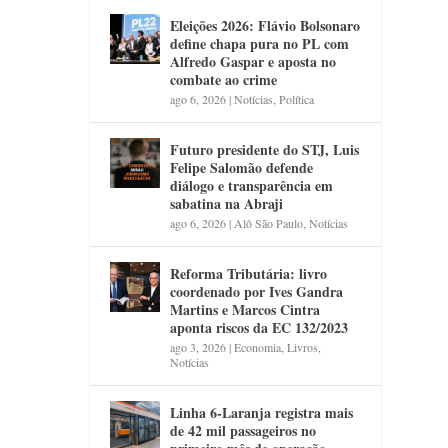
Eleições 2026: Flávio Bolsonaro
define chapa pura no PL com
Alfredo Gaspar e aposta no
combate ao crime
ago 6, 2026
|
Notícias
,
Política
Futuro presidente do STJ, Luis
Felipe Salomão defende
diálogo e transparência em
sabatina na Abraji
ago 6, 2026
|
Alô São Paulo
,
Notícias
Reforma Tributária: livro
coordenado por Ives Gandra
Martins e Marcos Cintra
aponta riscos da EC 132/2023
ago 3, 2026
|
Economia
,
Livros
,
Notícias
Linha 6-Laranja registra mais
de 42 mil passageiros no