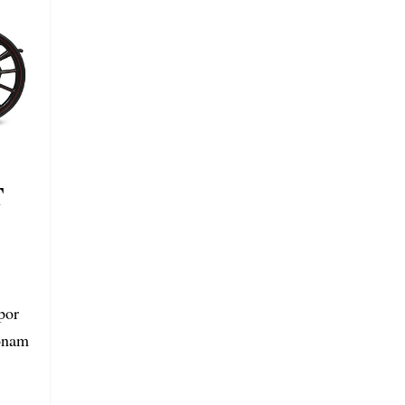
T
por
ionam