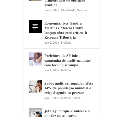
primeiro mês de operação
assistida
ago 3, 2026
|
Mobilidade
,
Notícias
Economia: Ives Gandra
Martins e Marcos Cintra
lançam obra com críticas à
Reforma Tributária
ago 2, 2026
|
Notícias
Prefeitura de SP inicia
campanha de multivacinação
com foco no sarampo
ago 2, 2026
|
Notícias
Saúde auditiva: zumbido afeta
14% da população mundial e
exige diagnóstico precoce
ago 2, 2026
|
Notícias
,
Saúde
Jet Lag: porque acontece e o
que faz ao seu corpo