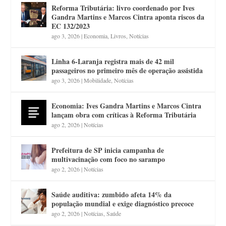
Reforma Tributária: livro coordenado por Ives
Gandra Martins e Marcos Cintra aponta riscos da
EC 132/2023
ago 3, 2026
|
Economia
,
Livros
,
Notícias
Linha 6-Laranja registra mais de 42 mil
passageiros no primeiro mês de operação assistida
ago 3, 2026
|
Mobilidade
,
Notícias
Economia: Ives Gandra Martins e Marcos Cintra
lançam obra com críticas à Reforma Tributária
ago 2, 2026
|
Notícias
Prefeitura de SP inicia campanha de
multivacinação com foco no sarampo
ago 2, 2026
|
Notícias
Saúde auditiva: zumbido afeta 14% da
população mundial e exige diagnóstico precoce
ago 2, 2026
|
Notícias
,
Saúde