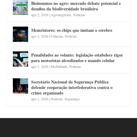
Bioinsumos no agro: mercado debate potencial e
desafios da biodiversidade brasileira
ago 2, 2026
|
Agronegócios
,
Notícias
Memristores: os chips que imitam o cérebro
ago 1, 2026
|
Ciências
,
Notícias
Penalidades ao volante: legislação estabelece rigor
para motoristas alcoolizados e usando celular
ago 1, 2026
|
Mobilidade
,
Notícias
Secretário Nacional de Segurança Pública
defende cooperação interfederativa contra o
crime organizado
ago 1, 2026
|
Notícias
,
Segurança