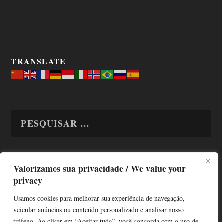
TRANSLATE
Valorizamos sua privacidade / We value your
TODAS OS ASSUNTOS
privacy
Usamos cookies para melhorar sua experiência de navegação,
veicular anúncios ou conteúdo personalizado e analisar nosso
tráfego. Ao clicar em “Aceitar tudo”, você concorda com o uso de