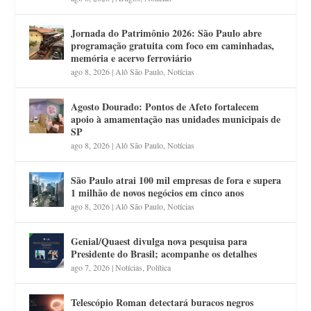
Jornada do Patrimônio 2026: São Paulo abre
programação gratuita com foco em caminhadas,
memória e acervo ferroviário
ago 8, 2026
|
Alô São Paulo
,
Notícias
Agosto Dourado: Pontos de Afeto fortalecem
apoio à amamentação nas unidades municipais de
SP
ago 8, 2026
|
Alô São Paulo
,
Notícias
São Paulo atrai 100 mil empresas de fora e supera
1 milhão de novos negócios em cinco anos
ago 8, 2026
|
Alô São Paulo
,
Notícias
Genial/Quaest divulga nova pesquisa para
Presidente do Brasil; acompanhe os detalhes
ago 7, 2026
|
Notícias
,
Política
Telescópio Roman detectará buracos negros