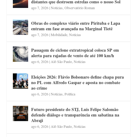
distantes que destroem estrelas como o nosso Sol
ago 7, 2026
|
Notícias
,
Observatório Roman
Obras do complexo viário entre Pirituba e Lapa
entram em fase avançada na Marginal Tietê
ago 7, 2026
|
Mobilidade
,
Notícias
Passagem de ciclone extratropical coloca SP em
alerta para rajadas de vento de até 100 km/h
ago 6, 2026
|
Alô São Paulo
,
Notícias
Eleições 2026: Flávio Bolsonaro define chapa pura
no PL com Alfredo Gaspar e aposta no combate
ao crime
ago 6, 2026
|
Notícias
,
Política
Futuro presidente do STJ, Luis Felipe Salomão
defende diálogo e transparência em sabatina na
Abraji
ago 6, 2026
|
Alô São Paulo
,
Notícias