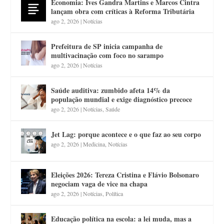
Economia: Ives Gandra Martins e Marcos Cintra
lançam obra com críticas à Reforma Tributária
ago 2, 2026
|
Notícias
Prefeitura de SP inicia campanha de
multivacinação com foco no sarampo
ago 2, 2026
|
Notícias
Saúde auditiva: zumbido afeta 14% da
população mundial e exige diagnóstico precoce
ago 2, 2026
|
Notícias
,
Saúde
Jet Lag: porque acontece e o que faz ao seu corpo
ago 2, 2026
|
Medicina
,
Notícias
Eleições 2026: Tereza Cristina e Flávio Bolsonaro
negociam vaga de vice na chapa
ago 2, 2026
|
Notícias
,
Política
Educação política na escola: a lei muda, mas a