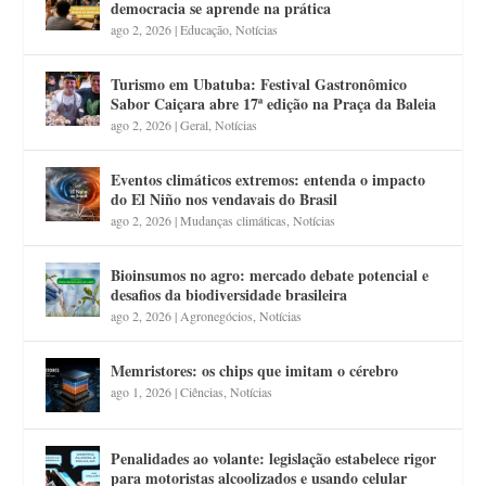
democracia se aprende na prática
ago 2, 2026
|
Educação
,
Notícias
Turismo em Ubatuba: Festival Gastronômico
Sabor Caiçara abre 17ª edição na Praça da Baleia
ago 2, 2026
|
Geral
,
Notícias
Eventos climáticos extremos: entenda o impacto
do El Niño nos vendavais do Brasil
ago 2, 2026
|
Mudanças climáticas
,
Notícias
Bioinsumos no agro: mercado debate potencial e
desafios da biodiversidade brasileira
ago 2, 2026
|
Agronegócios
,
Notícias
Memristores: os chips que imitam o cérebro
ago 1, 2026
|
Ciências
,
Notícias
Penalidades ao volante: legislação estabelece rigor
para motoristas alcoolizados e usando celular