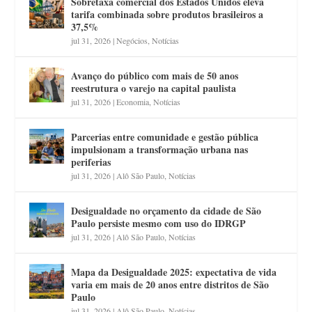
Sobretaxa comercial dos Estados Unidos eleva
tarifa combinada sobre produtos brasileiros a
37,5%
jul 31, 2026
|
Negócios
,
Notícias
Avanço do público com mais de 50 anos
reestrutura o varejo na capital paulista
jul 31, 2026
|
Economia
,
Notícias
Parcerias entre comunidade e gestão pública
impulsionam a transformação urbana nas
periferias
jul 31, 2026
|
Alô São Paulo
,
Notícias
Desigualdade no orçamento da cidade de São
Paulo persiste mesmo com uso do IDRGP
jul 31, 2026
|
Alô São Paulo
,
Notícias
Mapa da Desigualdade 2025: expectativa de vida
varia em mais de 20 anos entre distritos de São
Paulo
jul 31, 2026
|
Alô São Paulo
,
Notícias