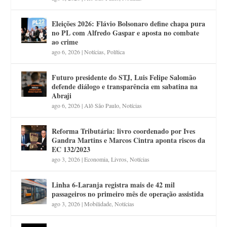
Eleições 2026: Flávio Bolsonaro define chapa pura
no PL com Alfredo Gaspar e aposta no combate
ao crime
ago 6, 2026
|
Notícias
,
Política
Futuro presidente do STJ, Luis Felipe Salomão
defende diálogo e transparência em sabatina na
Abraji
ago 6, 2026
|
Alô São Paulo
,
Notícias
Reforma Tributária: livro coordenado por Ives
Gandra Martins e Marcos Cintra aponta riscos da
EC 132/2023
ago 3, 2026
|
Economia
,
Livros
,
Notícias
Linha 6-Laranja registra mais de 42 mil
passageiros no primeiro mês de operação assistida
ago 3, 2026
|
Mobilidade
,
Notícias