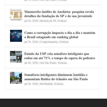
Manuscrito inédito de Anchieta: pesquisa revela
detalhes da fundação de SP e de sua juventude
jul 30, 2026
|
História de SP
,
Notícias
Como a corrupção impacta o dia a dia e mantém
o Brasil estagnado em ranking global
jul 29, 2026
|
Comportamento
,
Notícias
Estudo da USP cria semáforo inteligente que
reduz em até 71% o tempo de espera do pedestre
jul 28, 2026
|
Alô São Paulo
,
Notícias
Semáforos inteligentes diminuem lentidão e
aumentam fluidez do trânsito em São Paulo
jul 28, 2026
|
Mobilidade
,
Notícias